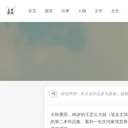
首页
随笔
往事
人物
文学
文史
特别声明：
本文丛作品多为原创，版
今秋重阳，86岁的王芝云大姐（笔名文琼
的第二本作品集。看到一生坎坷家境贫寒