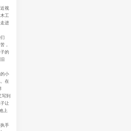
副近视
司木工
，走进
子们
叫苦，
辈子的
烂旧
婆的小
忆。在
洋
又写到
包子让
她上
，执手