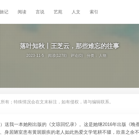
旅记
阅读
言说
艺苑
人文
索引
落叶知秋丨王芝云，那些难忘的往事
2023-11-5
阅读(1278)
评论(0)
分类：
人物
权所有；特殊情况会在文末标注，如有侵权，请与编辑联系。
）送我一本她刚出版的《文琼回忆录》。这是她继2016年出版《晚
、身居陋室患有黄斑眼疾的老人如此热爱文学笔耕不辍，欣喜之余