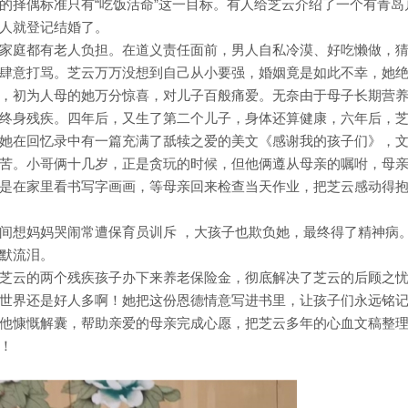
的择偶标准只有“吃饭活命”这一目标。有人给芝云介绍了一个有青岛
人就登记结婚了。
家庭都有老人负担。在道义责任面前，男人自私冷漠、好吃懒做，
肆意打骂。芝云万万没想到自己从小要强，婚姻竟是如此不幸，她
，初为人母的她万分惊喜，对儿子百般痛爱。无奈由于母子长期营
终身残疾。四年后，又生了第二个儿子，身体还算健康，六年后，
她在回忆录中有一篇充满了舐犊之爱的美文《感谢我的孩子们》，
苦。小哥俩十几岁，正是贪玩的时候，但他俩遵从母亲的嘱咐，母
是在家里看书写字画画，等母亲回来检查当天作业，把芝云感动得
间想妈妈哭闹常遭保育员训斥 ，大孩子也欺负她，最终得了精神病
默流泪。
芝云的两个残疾孩子办下来养老保险金，彻底解决了芝云的后顾之
世界还是好人多啊！她把这份恩德情意写进书里，让孩子们永远铭
他慷慨解囊，帮助亲爱的母亲完成心愿，把芝云多年的心血文稿整
！