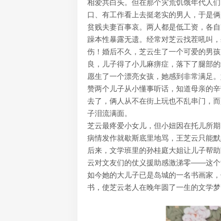
相爱共白头。但在那个灾荒饥饿年代人们
口、有工作看上去挺老实的男人，于是俩
贫贱夫妻百事哀。两人都是低工资，各自
躁本性暴露无遗。经常对芝云找茬吼叫，
伤！婚后不久，芝云生了一个可爱的男孩
良，儿子得了小儿麻痹症，落下了腿部的
愿生了一个漂亮女孩，她感到非常满足。
赞两个儿子从小懂事听话，知道母亲的辛
去了，俩人从不在街上玩也不乱串门，而
子泪流满面。
芝云最疼爱小女儿，但小妞因在托儿所期
病情发作就歇斯底里地骂，王芝云只能默
后来，文学班里的孙桂庭大姐让儿子帮助
云对文友们的仗义援助感激涕零——这个
如今她的大儿子已是岛城的一名书画家，
书，使芝云老人在晚年圆了一生的文学梦