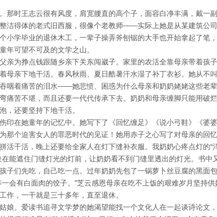
。那时王志云很有风度，肩宽腰直的高个子，面容白净丰满，戴一
整洁得体的老式旧西服，很像个老教师——实际上她是从某建筑公
个小学毕业的退休木工，一辈子操弄斧刨锯的大手也开始拿起了笔
童年可望不可及的文学之山。
父亲为挣点钱跟随乡亲下关东闯崴子。家里的农活全靠母亲带着孩
着母亲下地干活。春风秋雨、夏日酷暑汗水湿了补丁衣衫。她从不
吞咽着痛苦的泪水——她悲愤、困惑为什么母亲和奶奶姥姥这些老
弯痛苦不堪，而且还要一代代传承下去。奶奶和母亲缠脚只能用破
泡，还要坚持下地干活。
伤印在她童年的记忆中。她写下了《回忆缠足》《说小弓鞋》《婆
为那个迫害女人的罪恶时代的见证！她用赤子之心写了对母亲的回
拼活干活，晚上还要给全家人在灯下缝补衣服。我奶奶心疼点灯的“
坐在能遮住门缝灯光的灯前，让奶奶看不到门缝里透出的灯光。书中
孩子们先吃，自己吃一点。过年奶奶先包了一锅萝卜丝豆腐的黑面
等一会有白面肉的饺子。”芝云感恩母亲在吃不上饭的艰难岁月坚持供
工作，一干就是三十多年，直至退休。
姑娘。爱读书追寻文学梦的她渴望能找一个文化人在一起谈诗论文