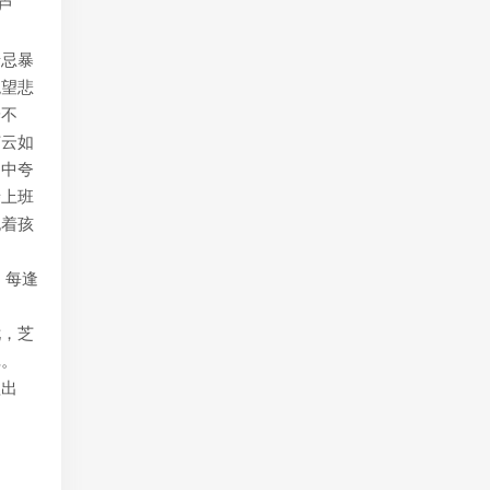
户
猜忌暴
绝望悲
养不
芝云如
文中夸
亲上班
抱着孩
。每逢
忧，芝
记。
理出