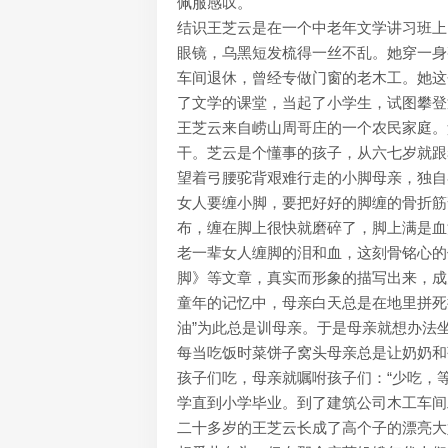
佩服感叹。
结识王芝云是在一个中老年文学讲习班上
眼镜，乌黑短发梳得一丝不乱。她穿一身
车间退休，曾经专做门窗的老木工。她这
了文学的课堂，当起了小学生，试图攀登
王芝云来自崂山周哥庄的一个农民家庭。
干。芝云是个懂事的孩子，从六七岁就跟
望着弓腰驼背艰难行走的小脚母亲，独自
女人要缠小脚，要把好好的脚缠的骨折筋
布，缠在脚上很快就磨碎了，脚上满是血
老一辈女人缠脚的泪和血，这刻骨铭心的
脚》等文章，真实而形象的描写出来，成
童年的记忆中，母亲白天总是在地里拼死
油”为此总是训母亲。于是母亲就想办法
每当吃饭时菜饼子窝头母亲总是让奶奶和
孩子们吃，母亲就嘱咐孩子们：“少吃，
学直到小学毕业。到了建筑公司木工车间
二十多岁的王芝云长成了高个子的漂亮大