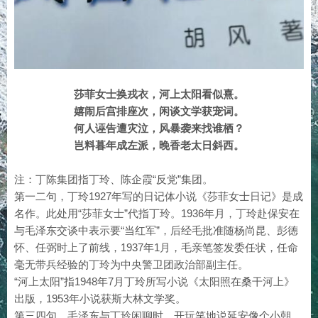
莎菲女士换戎衣，河上太阳看似熹。
嬉闹后宫排座次，闲谈文学获宠词。
何人诬告遭灾泣，风暴袭来找谁栖？
岂料暮年成左派，晚香老太日斜西。
注：丁陈集团指丁玲、陈企霞“反党”集团。
第一二句，丁玲1927年写的日记体小说《莎菲女士日记》是成
名作。此处用“莎菲女士”代指丁玲。1936年月，丁玲赴保安在
与毛泽东交谈中表示要“当红军”，后经毛批准随杨尚昆、彭德
怀、任弼时上了前线，1937年1月，毛亲笔签发委任状，任命
毫无带兵经验的丁玲为中央警卫团政治部副主任。
“河上太阳”指1948年7月丁玲所写小说《太阳照在桑干河上》
出版，1953年小说获斯大林文学奖。
第三四句，毛泽东与丁玲闲聊时，开玩笑地说延安像个小朝