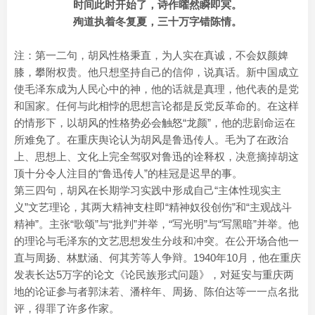
时间此时开始了，诗作曜然瞬即冥。
殉道执着冬复夏，三十万字错陈情。
注：第一二句，胡风性格秉直，为人实在真诚，不会奴颜婢
膝，攀附权贵。他只想坚持自己的信仰，说真话。新中国成立
使毛泽东成为人民心中的神，他的话就是真理，他代表的是党
和国家。任何与此相悖的思想言论都是反党反革命的。在这样
的情形下，以胡风的性格势必会触怒“龙颜”，他的悲剧命运在
所难免了。在重庆舆论认为胡风是鲁迅传人。毛为了在政治
上、思想上、文化上完全驾驭对鲁迅的诠释权，决意摘掉胡这
顶十分令人注目的“鲁迅传人”的桂冠是迟早的事。
第三四句，胡风在长期学习实践中形成自己“主体性现实主
义”文艺理论，其两大精神支柱即“精神奴役创伤”和“主观战斗
精神”。主张“歌颂”与“批判”并举，“写光明”与“写黑暗”并举。他
的理论与毛泽东的文艺思想发生分歧和冲突。在公开场合他一
直与周扬、林默涵、何其芳等人争辩。1940年10月，他在重庆
发表长达5万字的论文《论民族形式问题》，对延安与重庆两
地的论证参与者郭沫若、潘梓年、周扬、陈伯达等一一点名批
评，得罪了许多作家。