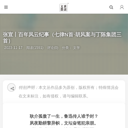
张宣丨百年风云纪事（七律N首·胡风案与丁陈集团三
首）
2023-11-17
阅读(1591)
评论(0)
分类：
文学
特别声明：
本文丛作品多为原创，版权所有；特殊情况会
在文末标注，如有侵权，请与编辑联系。
耿介孤傲了一生，鲁迅传人谁予封？
夙夜勤耕擎异帜，文坛奋笔犯亲朋。