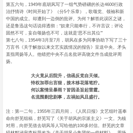
第五六句，1949年底胡风写了一组气势磅礴的长达4600行政
治抒情诗《时间开始了》（分5个乐章），歌颂党、领袖和新
中国的成立。却遭到一边倒的批评。为何？解答此误区之谜，
还是鲁迅这句话说得透彻：“奴隶只能奉行，不许言议；评论
固然不可，妄自颂扬也不可，这就是‘思不出其位’”
第七八句，1954年3月至7月，胡风在多为同事协助下写了三十
万言书《关于解放以来文艺实践情况的报告》呈送中央。矛头
直指周扬等人。他错把中央不点名批评高饶文件当成批评周
扬。
大火竟从后院升，信函反党自天倾。
恃权加罪出言狠，接木移花落笔狞。
何以案情呈暴雨？皆因圣旨起雷霆。
名流围剿悲剧事，左祸如风且盛行。
注：第一二句，1955年三四月间，《人民日报》文艺组叶遥奉
命向舒芜组稿，舒芜写了《关于胡风的宗派主义》一文。为核
对用，向舒芜借去胡风等人写给他的100多封信。舒芜的文章
经林默涵审查标题改为《关于胡风小集团的一些材料》。周扬