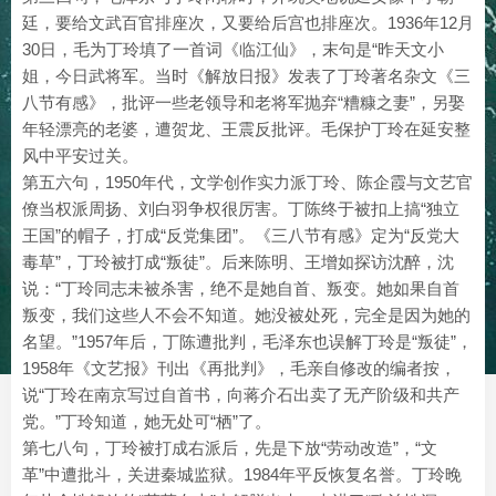
廷，要给文武百官排座次，又要给后宫也排座次。1936年12月
30日，毛为丁玲填了一首词《临江仙》，末句是“昨天文小
姐，今日武将军。当时《解放日报》发表了丁玲著名杂文《三
八节有感》，批评一些老领导和老将军抛弃“糟糠之妻”，另娶
年轻漂亮的老婆，遭贺龙、王震反批评。毛保护丁玲在延安整
风中平安过关。
第五六句，1950年代，文学创作实力派丁玲、陈企霞与文艺官
僚当权派周扬、刘白羽争权很厉害。丁陈终于被扣上搞“独立
王国”的帽子，打成“反党集团”。《三八节有感》定为“反党大
毒草”，丁玲被打成“叛徒”。后来陈明、王增如探访沈醉，沈
说：“丁玲同志未被杀害，绝不是她自首、叛变。她如果自首
叛变，我们这些人不会不知道。她没被处死，完全是因为她的
名望。”1957年后，丁陈遭批判，毛泽东也误解丁玲是“叛徒”，
1958年《文艺报》刊出《再批判》，毛亲自修改的编者按，
说“丁玲在南京写过自首书，向蒋介石出卖了无产阶级和共产
党。”丁玲知道，她无处可“栖”了。
第七八句，丁玲被打成右派后，先是下放“劳动改造”，“文
革”中遭批斗，关进秦城监狱。1984年平反恢复名誉。丁玲晚