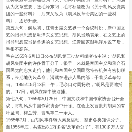
认为文章重要，送毛泽东阅，毛将标题改为《关于胡风反党集
团的一些材料》，后来又改为《胡风反革命集团的一些材
料》。逐步升级。
第五六句，解放初，江青出席文艺界一个会议时说，新中国文
艺的指导思想是毛泽东文艺思想。胡风当场表示，在文艺上的
指导思想应当是鲁迅的文艺思想。江青回家跟毛泽东说了后，
毛很不高兴。
毛在1955年6月10日公布胡风第三批材料编者按中说：“胡风和
胡风集团中的许多骨干分子，很早一来就是帝国主义和蒋介石
国民党的忠实走狗，他们和帝国主义国民党特务机关有密切联
系，长期地伪装革命，潜藏在进步人民内部，干着反革命勾
当。”1955年5月13日上午，毛亲口对周扬说，“胡风是要逮捕
的。”17日，胡风在家中被逮捕。
第七八句，1955年5月25日，中国文联和中国作家协会召开会
议，将胡风从中国作家协会中开除。在会上发言批判胡风的有
叶圣陶、梅兰芳、曹禺等二十余人。
1955年7月，由胡风事件转入肃反运动。整肃各类知识分子。
至1956年底，共查出8.1万多名“反革命分子”，有130多万人交