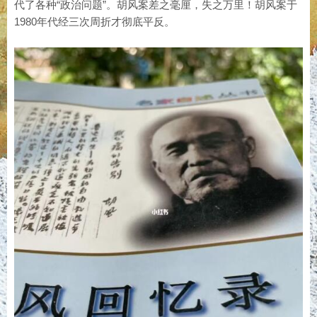
代了各种“政治问题”。胡风案差之毫厘，失之万里！胡风案于
1980年代经三次周折才彻底平反。