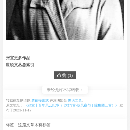
张宣更多作品
世说文丛总索引
赞 (
1
)
未经允许不得转载：
转载或复制请以
超链接形式
并注明出处
世说文丛
。
原文地址：
《张宣丨百年风云纪事（七律N首·胡风案与丁陈集团三首）》
发
布于2023-11-17
标签：这篇文章木有标签