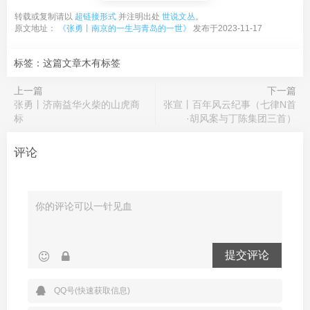
转载或复制请以
超链接形式
并注明出处
世说文丛
。
原文地址：
《张勇丨南京的一生与青岛的一世》
发布于2023-11-17
标签：这篇文章木有标签
上一篇
下一篇
张勇丨济南益华火柴的山虎商
张宣丨百年风云纪事（七律N首
标
·胡风案与丁陈集团三首）
评论
提交评论