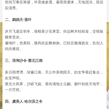
世间万事应筹缪，毕竟难参透。暴雨突袭来，天地混沌，雨后
应清秀。
二、鹧鸪天·落叶
岁月飞逝近初冬，墙根甚少见寒蛩。街边树木枯枝耸，交错纵
横寒意浓。
遍地叶，色黄棕，微风吹起舞匆匆。已枯且脆魂犹在，告别人
间亦雍容。
三、浪淘沙令·塞北江南
多日雨潸潸。绿遍江南。天公作美艳阳天。妇女争着赶集去，
欢笑声喧。
塞北大风寒，沙砾飞旋。巷街满地土尘翩。败叶枯枝天地窄，
一片茫然。
四、虞美人·哈尔滨之冬