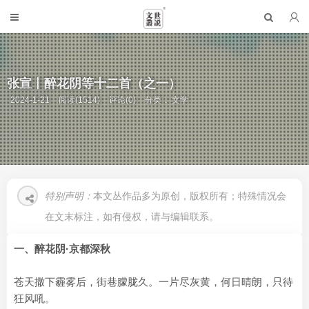
张宣丨醉花阴等十二首（之一）
2024-1-21
阅读(1514)
评论(0)
分类：
文学
特别声明：
本文丛作品多为原创，版权所有；特殊情况会
在文末标注，如有侵权，请与编辑联系。
一、醉花阴·京都深秋
苍天撒下霾雾后，街巷朦胧久。一片尽灰黄，何日晴朗，只待
狂风吼。