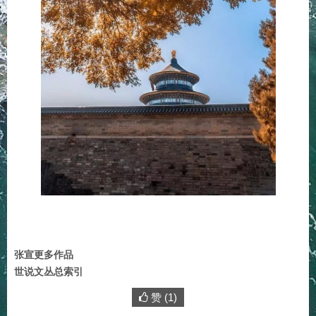
张宣更多作品
世说文丛总索引
赞 (
1
)