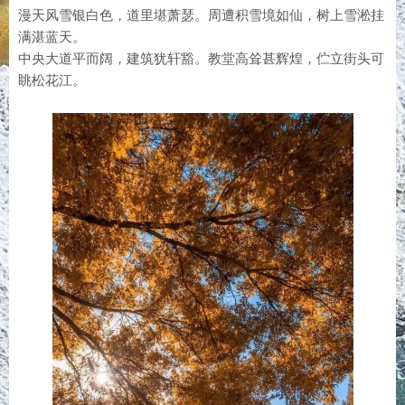
漫天风雪银白色，道里堪萧瑟。周遭积雪境如仙，树上雪淞挂
满湛蓝天。
中央大道平而阔，建筑犹轩豁。教堂高耸甚辉煌，伫立街头可
眺松花江。