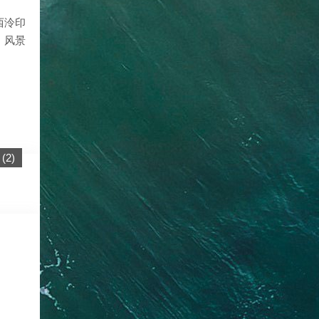
西泠印
，风景
(
2
)