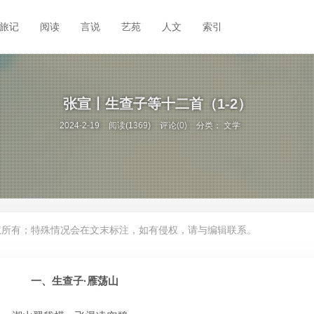
旅记
阅读
言说
艺苑
人文
索引
张宣丨生查子等十二首（1-2）
2024-2-19
阅读(1369)
评论(0)
分类：
文学
权所有；特殊情况会在文末标注，如有侵权，请与编辑联系。
一、生查子·雁荡山