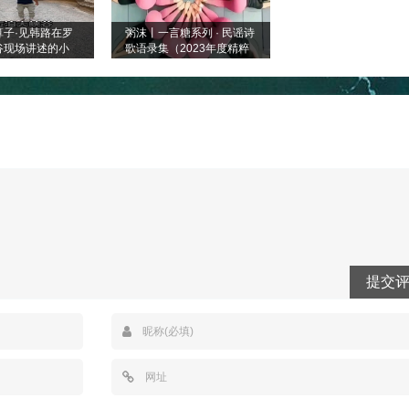
算子·见韩路在罗
粥沫丨一言糖系列 · 民谣诗
谷现场讲述的小
歌语录集（2023年度精粹
之四）
提交