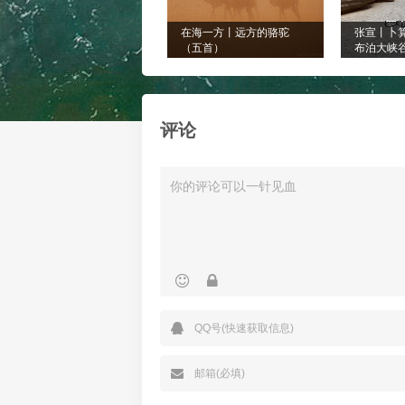
在海一方丨远方的骆驼
张宣丨卜
（五首）
布泊大峡
视频有感
评论