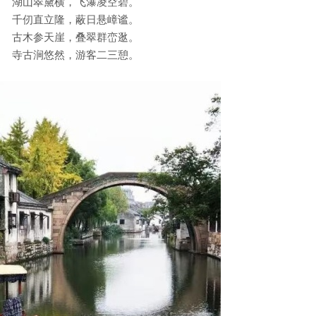
湖山翠黛横，飞瀑凌空碧。
千仞直立隆，蔽日悬嶂谧。
古木参天崖，叠翠群峦逖。
寺古涧悠然，游客二三憩。