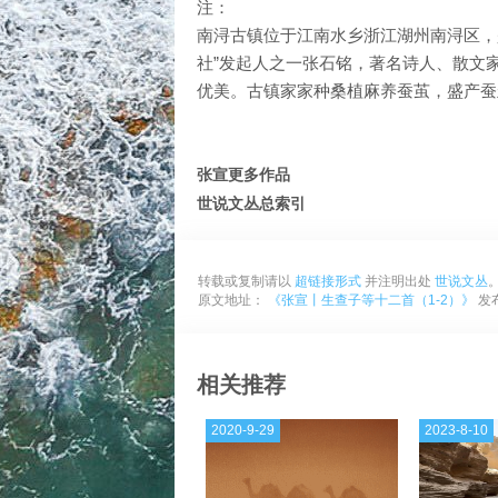
注：
南浔古镇位于江南水乡浙江湖州南浔区，
社”发起人之一张石铭，著名诗人、散文
优美。古镇家家种桑植麻养蚕茧，盛产蚕
张宣更多作品
世说文丛总索引
转载或复制请以
超链接形式
并注明出处
世说文丛
原文地址：
《张宣丨生查子等十二首（1-2）》
发布
相关推荐
2020-9-29
2023-8-10