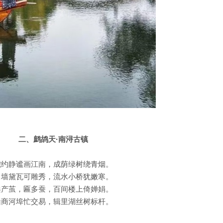
二、鹧鸪天·南浔古镇
婉约静谧画江南，成荫绿树绕青烟。
白墙黛瓦可雕秀，流水小桥犹嫩寒。
桑产茧，匾多蚕，百间楼上倚婵娟。
船商河埠忙交易，辑里湖丝树标杆。