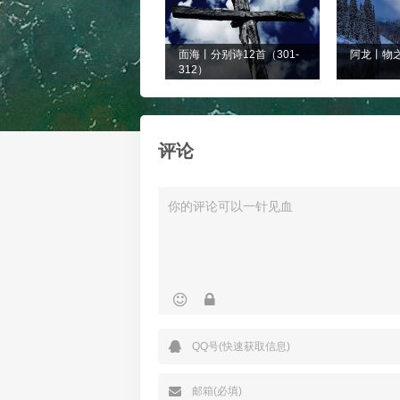
面海丨分别诗12首（301-
阿龙丨物
312）
评论