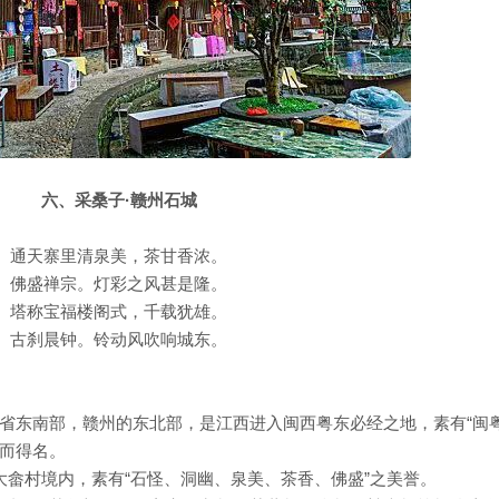
六、采桑子·赣州石城
通天寨里清泉美，茶甘香浓。
佛盛禅宗。灯彩之风甚是隆。
塔称宝福楼阁式，千载犹雄。
古刹晨钟。铃动风吹响城东。
省东南部，赣州的东北部，是江西进入闽西粤东必经之地，素有“闽
”而得名。
大畲村境内，素有“石怪、洞幽、泉美、茶香、佛盛”之美誉。