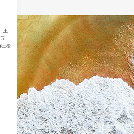
。土
至五
称土楼