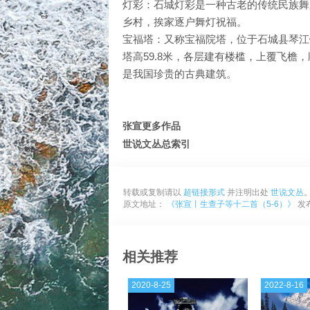
灯彩：石城灯彩是一种古老的传统民族舞
乡村，挨家逐户舞灯祝福。
宝福塔：又称宝福院塔，位于石城县琴江
塔高59.8米，各层建有楼槛，上覆飞
是我国珍贵的古典建筑。
张宣更多作品
世说文丛总索引
转载或复制请以
超链接形式
并注明出处
世说文丛
原文地址：
《张宣丨生查子等十二首（5-6）》
发布
相关推荐
2020-8-25
2022-8-16