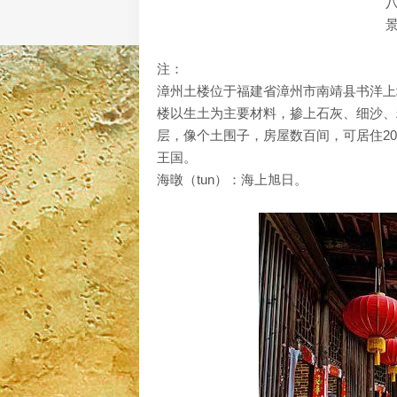
注：
漳州土楼位于福建省漳州市南靖县书洋上
楼以生土为主要材料，掺上石灰、细沙、
层，像个土围子，房屋数百间，可居住20
王国。
海暾（tun）：海上旭日。