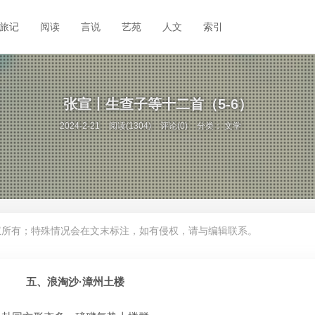
旅记
阅读
言说
艺苑
人文
索引
张宣丨生查子等十二首（5-6）
2024-2-21
阅读(1304)
评论(0)
分类：
文学
权所有；特殊情况会在文末标注，如有侵权，请与编辑联系。
五、浪淘沙·漳州土楼