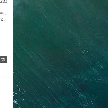
布城镇
鞭形，
江城。
(
2
)