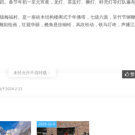
蹈。春节年初一至元宵夜，龙灯、茶蓝灯、狮灯、蚌壳灯等灯队遍
镇梅福村。是一座砖木结构楼阁式千年佛塔，七级六面，呈竹节钢
檐，雕刻绘画，壮观华丽，檐角悬挂铜铃，风吹铃动，铁马叮咚，声播
未经允许不得转载：
赞 
。
于2024-2-21
2025-11-5