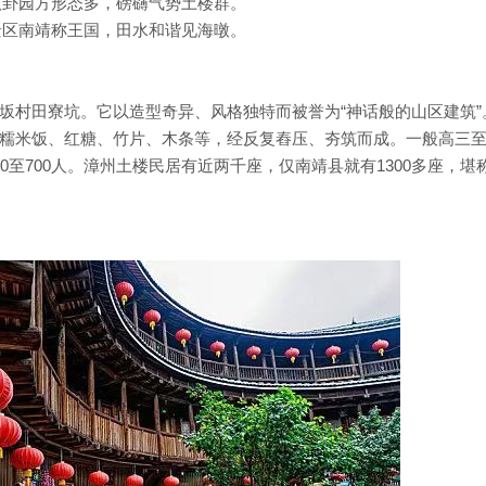
八卦园方形态多，磅礴气势土楼群。
景区南靖称王国，田水和谐见海暾。
坂村田寮坑。它以造型奇异、风格独特而被誉为“神话般的山区建筑”
糯米饭、红糖、竹片、木条等，经反复舂压、夯筑而成。一般高三
0至700人。漳州土楼民居有近两千座，仅南靖县就有1300多座，堪