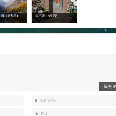
之语（第九章）
李言谙丨柴门记
提交