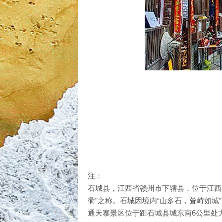
注：
石城县，江西省赣州市下辖县，位于江西
衢”之称。石城因境内“山多石，耸峙如城
通天寨景区位于距石城县城东南6公里处