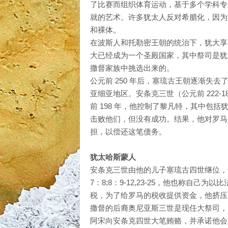
了比赛而组织体育运动，基于多个学科专
就的艺术。许多犹太人反对希腊化，因为
和裸体。
在波斯人和托勒密王朝的统治下，犹大享
大已经成为一个圣殿国家，其中祭司是犹大
撒督家族中挑选出来的。
公元前 250 年后，塞琉古王朝逐渐失
亚细亚地区。安条克三世（公元前 222
前 198 年，他控制了黎凡特，其中包
击败他们，但没有成功。结果，他对罗马
担，以偿还这笔债务。
犹太哈斯蒙人
安条克三世由他的儿子塞琉古四世继位，然
7：8;8：9-12,23-25，他也称自
税，为了给罗马的税收提供资金，他挤压
撒督的后裔奥尼亚斯三世是现任大祭司，反
阿宋向安条克四世大笔贿赂，并承诺他会