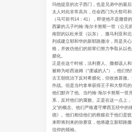
玛他提亚的次子西门，也是兄弟中的最后
太人对此非常高兴，任命西门为大祭司和
（马可前书14：41），即使他不是撒督
西蒙的儿子约翰·海尔卡努斯一世（公元前 
南部的以杜米亚（以东）、撒马利亚和北
列或建立耶和华的新耶路撒冷，而是关心
格，并效仿他们的前辈们努力争取从以色
腊化。
正是在这个时候，法利赛人、撒都该人和
被称为哈西迪姆（“虔诚的人”），他们
古王朝统治下反对希腊化，但收效甚微。
作战。但是当约拿单获得王子和大祭司的
他们默许了他。当约翰·海尔卡努斯一世
系，反对他们的腐败。正是在这一点上，
义”的概念。他们严格遵守摩西五经中的
德》。他们相信他们的救赎在于他们是犹
来即将到来的弥赛亚，他将建立新耶路撒
信仰的领袖。