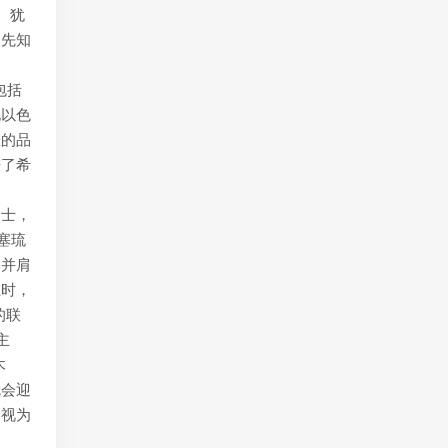
。犹
的先知
包括
化以色
悲的品
进了希
文士，
塞琉
们并肩
立时，
的联
主
木
就会迎
们视为