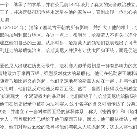
一个，继承了约拿单，并在公元前142年谈判了犹太的完全政治独立
王子，并决定祭司职位将永远留在他的家族中，直到出现一位忠心
的后裔。
134-104 年）消除了塞琉古王朝的所有影响，并扩大了他的领土，
部的加利利部分地区。在这一点上，很明显，哈斯蒙人不再关心净
建立他们自己的王国。从那时起，哈斯蒙人的领袖们就表现出了可
列赶走的希腊统治者。哈斯莫尼人并没有让犹太回归正统，而是促
爱色尼人出现在历史记录中。法利赛人似乎最初是一群有影响力的
热情地致力于摩西五经，强烈反对犹大的希腊化。他们在托勒密王朝和
随着马加比起义的兴起，他们坚定地与哈斯蒙人站在一起，并与他
头衔时，他们就反对他违反摩西五经。然而，当西门获得以色列独
开始表现为一个渴望权力的暴君时，他们断绝了与哈斯莫尼统治阶级
他们在历史记录中被称为法利赛人;这个名字的含义可能传达了“分离
律法，并建立了一套对摩西五经的解释体系，称为《密西拿》和《塔
太人，而且耶和华已经给了他们摩西五经。因此，他们服从律法，
冷。他们对摩西五经的教导将他们与犹太人联系起来，犹太人将他