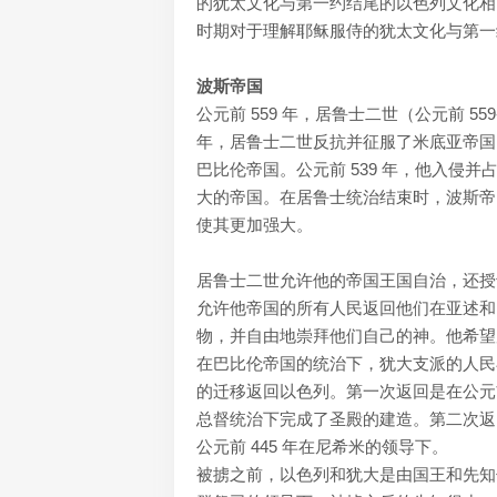
的犹太文化与第一约结尾的以色列文化相
时期对于理解耶稣服侍的犹太文化与第一
波斯帝国
公元前 559 年，居鲁士二世（公元前 5
年，居鲁士二世反抗并征服了米底亚帝国
巴比伦帝国。公元前 539 年，他入侵
大的帝国。在居鲁士统治结束时，波斯帝
使其更加强大。
居鲁士二世允许他的帝国王国自治，还授予
允许他帝国的所有人民返回他们在亚述和
物，并自由地崇拜他们自己的神。他希望
在巴比伦帝国的统治下，犹大支派的人民
的迁移返回以色列。第一次返回是在公元前 
总督统治下完成了圣殿的建造。第二次返回
公元前 445 年在尼希米的领导下。
被掳之前，以色列和犹大是由国王和先知