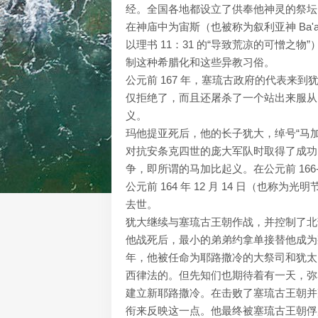
经。全国各地都设立了供奉他神灵的祭坛，并
在神庙中为宙斯（也被称为叙利亚神 Ba'a
以理书 11：31 的“导致荒凉的可憎
制这种希腊化和这些异教习俗。
公元前 167 年，塞琉古政府的代表来
仅拒绝了，而且还屠杀了一个站出来服从
义。
玛他提亚死后，他的长子犹大，绰号“马加
对抗安条克四世的庞大军队时取得了成功
争，即所谓的马加比起义。在公元前 16
公元前 164 年 12 月 14 日（也称
去世。
犹大继续与塞琉古王朝作战，并控制了北
他战死后，最小的弟弟约拿单接替他成为叛
年，他被任命为耶路撒冷的大祭司和犹太
西律法的。但先知们也期待着有一天，弥
建立新耶路撒冷。在击败了塞琉古王朝并
衔来反映这一点。他最终被塞琉古王朝俘虏