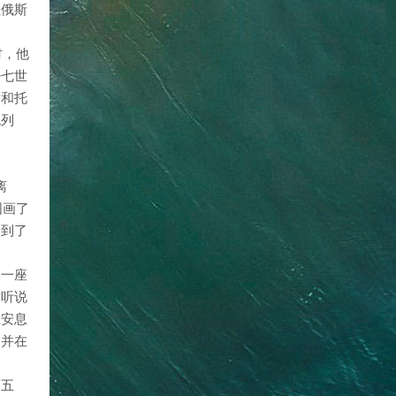
拉俄斯
时，他
密七世
世和托
色列
离
围画了
回到了
了一座
世听说
在安息
，并在
西五