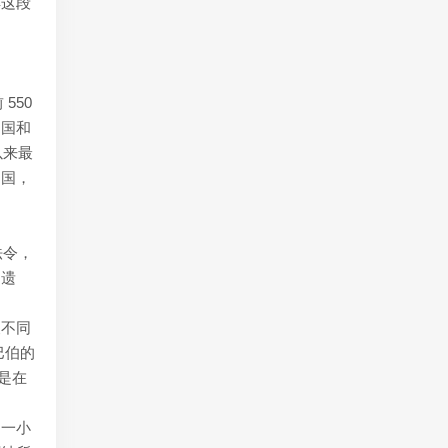
解这段
550
帝国和
以来最
帝国，
法令，
的遗
波不同
巴伯的
是在
和一小