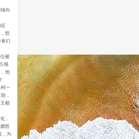
继续向
。
的征
大，想
学者们
五位被
世占领
后，他
帝
提柯一
王朝，
国王都
文化，
希腊哲
院，为