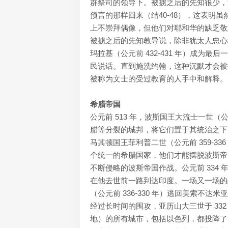
群祭司的领导下。被掳之后的先知很少，
预言的那样回来（结40-48），这表
上不崇拜偶像，但他们对耶和华的缺乏敬
被掳之后的先知教导说，除非犹太人忠心
玛拉基（公元前 432-431 年）成为
民说话。直到施洗约翰，这种沉默才会被
被称为文士的受过教育的人手中和解释。
希腊帝国
公元前 513 年，波斯国王大流士一世（
腊等分裂的城邦，将它们置于其统治之下
马其顿国王菲利普二世（公元前 359-
个统一的希腊国家，他们才能摆脱波斯帝国
不断侵略的波斯帝国作战。公元前 334
在他去世前一路到达印度。一场又一场的
（公元前 336-330 年）逃回美索不达米
经过长时间的围攻，亚历山大三世于 33
地）的所有城市，包括以色列，都投降了