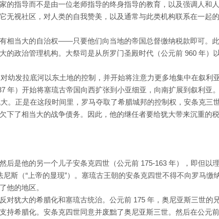
家的指导而不是由一位老师指导的终身指导的教育，以及强调人和
它无视社区，对人类的自我赞美，以及通常与此类机构联系在一起
有相当大的自治权——只要他们向当地的帝国总督缴纳税款即可。
的政治管理机构。大祭司是从所罗门圣殿时代（公元前 960 年）
去了对幼发拉底河以东土地的控制，并开始将注意力更多地集中在叙利
-187 年）开始将塞琉古帝国向西扩张到小亚细亚，向南扩展到叙利亚
括犹大。正是在这段时间里，罗马夺取了希腊城邦的控制权，安条克三
欠下了相当大的战争债务。因此，他的继任者要给犹大带来沉重的
后是他的另一个儿子安条克四世（公元前 175-163 年），即但以
己为以比法尼斯（“上帝的显现”）。塞琉古王朝的安条克四世不得不向罗马缴
了他的地区。
对犹大的希腊化和塞琉古统治。公元前 175 年，奥尼亚斯三世的
支持希腊化。安条克四世同意并废黜了奥尼亚斯三世。然后在公元前 