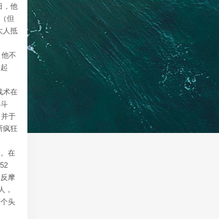
日，他
祭（但
太人抵
。他不
召起
战术在
而斗
，并于
波斯疯狂
家。在
52
违反摩
人，
两个头