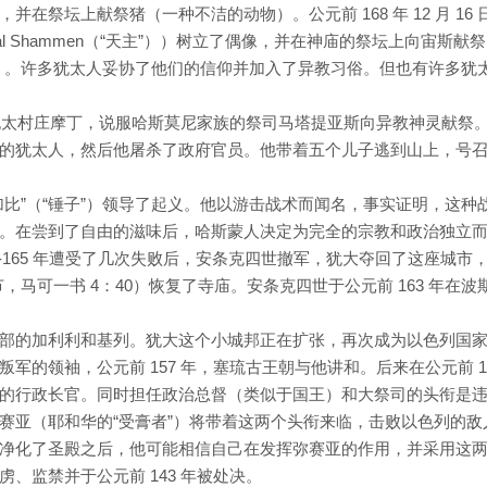
在祭坛上献祭猪（一种不洁的动物）。公元前 168 年 12 月 16 
l Shammen（“天主”））树立了偶像，并在神庙的祭坛上向宙斯献
之物”）。许多犹太人妥协了他们的信仰并加入了异教习俗。但也有许多犹
到犹太村庄摩丁，说服哈斯莫尼家族的祭司马塔提亚斯向异教神灵献祭
的犹太人，然后他屠杀了政府官员。他带着五个儿子逃到山上，号
比”（“锤子”）领导了起义。他以游击战术而闻名，事实证明，这种
。在尝到了自由的滋味后，哈斯蒙人决定为完全的宗教和政治独立
6-165 年遭受了几次失败后，安条克四世撤军，犹大夺回了这座城市
为光明节，马可一书 4：40）恢复了寺庙。安条克四世于公元前 163 年在
部的加利利和基列。犹大这个小城邦正在扩张，再次成为以色列国
军的领袖，公元前 157 年，塞琉古王朝与他讲和。后来在公元前 1
的行政长官。同时担任政治总督（类似于国王）和大祭司的头衔是
赛亚（耶和华的“受膏者”）将带着这两个头衔来临，击败以色列的敌
净化了圣殿之后，他可能相信自己在发挥弥赛亚的作用，并采用这
、监禁并于公元前 143 年被处决。