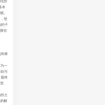
西结所
基本
救赎。
分，使
他的子
掌握在
顿和希
作为一
开始与
，最终
三世
间的土
国的解