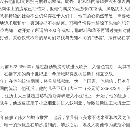
没有他们以前所拥有的政治权威。此外，耶和华的荣耀并没有像以
明虽然肉体上的流放已经结束，但他们属灵的流放仍在继续。虽然犹太人
意和持续的社会不公仍然存在于人们中。他们的心仍然坚硬，需要
地追求耶和华，否则被掳不会结束。耶和华慢慢地解除了先知的职
最后一位先知。这开始了所谓的 400 年沉默，那时耶和华不再通过先知对
打破。关心仪式秩序的祭司们寻找与先知不同的 “智者”。法律现在
公元前 522-486 年）越过赫勒斯滂海峡进入欧洲，入侵色雷斯、马其
。在接下来的两个世纪里，希腊城邦将反抗波斯并相互交战。
336 年）在他的统治期间，将希腊城邦统一为一个国家。他相信，只有
的统治。他死后，他的儿子亚历山大三世（公元前 336-323 年）
 年，亚历山大三世越过赫勒斯滂海峡进入小亚细亚，开始了他的征服
战斗，他迅速征服了小亚细亚并进入叙利亚，导致波斯国王大流士
亚。
2 年征服了伟大的城市推罗。此后，黎凡特（美索不达米亚和埃及之
。唯一的抵抗是在加沙遇到的。加沙之后，埃及人将他作为波斯帝