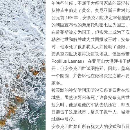
年晚些时候，不属于大祭司家族的墨涅拉
从神庙中偷走了黄金。奥尼亚斯三世对此公
公元前 169 年，安条克四世决定率领
的朝臣宣布他的弟弟托勒密七世为国王。
在孟菲斯被立为国王，但实际上成为了安
勒密七世和解并成为共同摄政王时，安条
时，他杀死了很多犹太人并抢劫了圣殿。
安条克四世决定再次进攻埃及。但当他带着
Popillius Laenas） 在亚历山大港迎接了
开，但安条克四世试图拖延。因此，盖乌斯·波皮利
一个圆圈，并告诉他在做出决定之前不要
家乡。
被罢黜的神父伊阿宋听说安条克四世在埃
城堡。虽然伊阿宋杀死了许多安条克四世
起义时，他派遣他的军队去镇压它，却没
日袭击了这座城市，屠杀了数千人。城墙
城堡中服役。
安条克四世禁止所有犹太人的仪式和节日