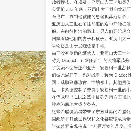
放者接收。在埃及，亚历山大三世加冕为
公元前 332 年底，亚历山大三世向北
东逃亡，直到他被他的总督贝苏斯暗杀。公
亚历山大三世在前往印度的途中开始征服一
服。在前往恒河的路上，男人们开始起义
回家看望他们的妻子和孩子。亚历山大三世
争论它是由于发烧还是中毒。
由于没有明确的继承人，亚历山大三世的
称为 Diadochi（“继任者”）的大
了美索不达米亚和亚洲，安提柯一世占领
们彼此展开了一系列战争，称为 Diadoch
国，威胁到塞琉古一世的领土。其他四位将
世，卡桑德控制了曾属于安提柯一世的小亚
在但以理书 11-12 章中被称为南方
被称为塞琉古或安条克。
这些希腊统治者带来了东方世界的希腊化
因此所有其他世界观和文化都应该成为希
学家普罗泰戈拉说：“人是万物的尺度。