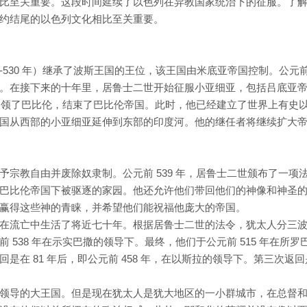
比至关重要。这段时间延续了以色列在异教国家统治下的征服。了
约结尾的以色列文化相比至关重要。
59-530 年）继承了波斯王国的王位，该王国由米底亚帝国控制。公元前 
。在接下来的十年里，居鲁士二世开始征服小亚细亚，包括吕底亚
并占领了巴比伦，结束了巴比伦帝国。此时，他已经建立了世界上有史
国从西部的小亚细亚延伸到东部的印度河。他的继任者将继续扩大
宗教自由并废除奴隶制。公元前 539 年，居鲁士二世颁布了一项
巴比伦帝国下被驱逐的家园。他还允许他们带回他们的神像和神圣
赢得这些神的青睐，并希望他们能祝福他庞大的帝国。
在流亡中生活了将近七十年。根据居鲁士二世的法令，犹太人分三
538 年在示实巴撒的领导下。最终，他们于公元前 515 年在所罗
是在 81 年后，即公元前 458 年，在以斯拉的领导下。第三次返回
领导的大王国。但是现在犹太人是犹大地区的一小群城市，在总督