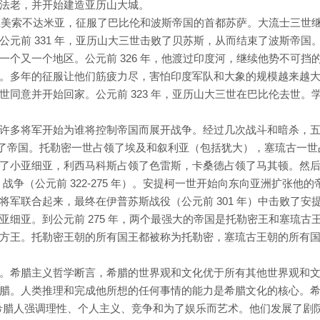
法老，并开始建造亚历山大城。
迁至美索不达米亚，征服了巴比伦和波斯帝国的首都苏萨。大流士三世
元前 331 年，亚历山大三世击败了贝苏斯，从而结束了波斯帝国
个又一个地区。公元前 326 年，他渡过印度河，继续他势不可挡
。多年的征服让他们筋疲力尽，害怕印度军队和大象的规模越来越
同意并开始回家。公元前 323 年，亚历山大三世在巴比伦去世。
许多将军开始为谁将控制帝国而展开战争。经过几次战斗和暗杀，
将军瓜分了帝国。托勒密一世占领了埃及和叙利亚（包括犹大），塞琉古一
了小亚细亚，利西马科斯占领了色雷斯，卡桑德占领了马其顿。然
i 战争（公元前 322-275 年）。安提柯一世开始向东向亚洲扩张他的
军联合起来，最终在伊普苏斯战役（公元前 301 年）中击败了安
细亚。到公元前 275 年，两个最强大的帝国是托勒密王和塞琉古
王和北方王。托勒密王朝的所有国王都被称为托勒密，塞琉古王朝的所有
。希腊主义哲学断言，希腊的世界观和文化优于所有其他世界观和
腊。人类推理和完成他所想的任何事情的能力是希腊文化的核心。
希腊人强调理性、个人主义、竞争和为了娱乐而艺术。他们发展了剧