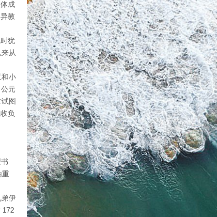
人体成
的异教
此时犹
以来从
亚和小
。公元
世试图
税收负
理书
纳重
兄弟伊
172