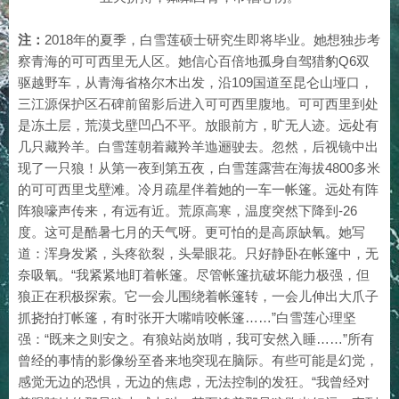
注：
2018年的夏季，白雪莲硕士研究生即将毕业。她想独步考
察青海的可可西里无人区。她信心百倍地孤身自驾猎豹Q6双
驱越野车，从青海省格尔木出发，沿109国道至昆仑山垭口，
三江源保护区石碑前留影后进入可可西里腹地。可可西里到处
是冻土层，荒漠戈壁凹凸不平。放眼前方，旷无人迹。远处有
几只藏羚羊。白雪莲朝着藏羚羊迆逦驶去。忽然，后视镜中出
现了一只狼！从第一夜到第五夜，白雪莲露营在海拔4800多米
的可可西里戈壁滩。冷月疏星伴着她的一车一帐篷。远处有阵
阵狼嚎声传来，有远有近。荒原高寒，温度突然下降到-26
度。这可是酷暑七月的天气呀。更可怕的是高原缺氧。她写
道：浑身发紧，头疼欲裂，头晕眼花。只好静卧在帐篷中，无
奈吸氧。“我紧紧地盯着帐篷。尽管帐篷抗破坏能力极强，但
狼正在积极探索。它一会儿围绕着帐篷转，一会儿伸出大爪子
抓挠拍打帐篷，有时张开大嘴啃咬帐篷……”白雪莲心理坚
强：“既来之则安之。有狼站岗放哨，我可安然入睡……”所有
曾经的事情的影像纷至沓来地突现在脑际。有些可能是幻觉，
感觉无边的恐惧，无边的焦虑，无法控制的发狂。“我曾经对