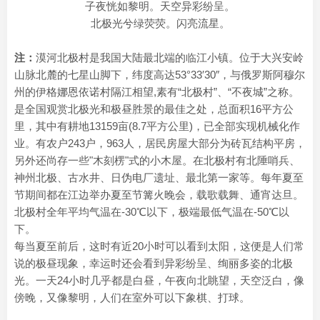
子夜恍如黎明。天空异彩纷呈。
北极光兮绿荧荧。闪亮流星。
注：
漠河北极村是我国大陆最北端的临江小镇。位于大兴安岭
山脉北麓的七星山脚下，纬度高达53°33′30″，与俄罗斯阿穆尔
州的伊格娜恩依诺村隔江相望,素有“北极村”、“不夜城”之称。
是全国观赏北极光和极昼胜景的最佳之处，总面积16平方公
里，其中有耕地13159亩(8.7平方公里)，已全部实现机械化作
业。有农户243户，963人，居民房屋大部分为砖瓦结构平房，
另外还尚存一些"木刻楞"式的小木屋。在北极村有北陲哨兵、
神州北极、古水井、日伪电厂遗址、最北第一家等。每年夏至
节期间都在江边举办夏至节篝火晚会，载歌载舞、通宵达旦。
北极村全年平均气温在-30℃以下，极端最低气温在-50℃以
下。
每当夏至前后，这时有近20小时可以看到太阳，这便是人们常
说的极昼现象，幸运时还会看到异彩纷呈、绚丽多姿的北极
光。一天24小时几乎都是白昼，午夜向北眺望，天空泛白，像
傍晚，又像黎明，人们在室外可以下象棋、打球。