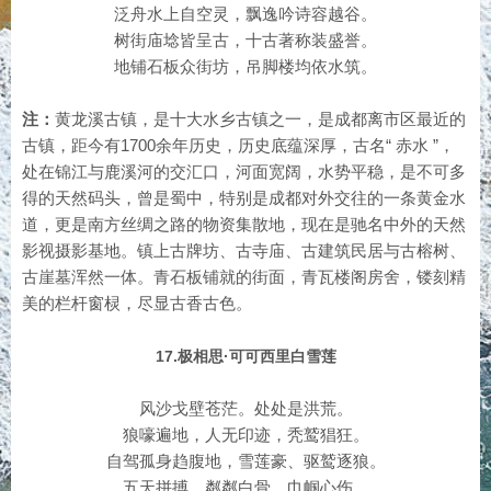
泛舟水上自空灵，飘逸吟诗容越谷。
树街庙埝皆呈古，十古著称装盛誉。
地铺石板众街坊，吊脚楼均依水筑。
注：
黄龙溪古镇，是十大水乡古镇之一，是成都离市区最近的
古镇，距今有1700余年历史，历史底蕴深厚，古名“ 赤水 ”，
处在锦江与鹿溪河的交汇口，河面宽阔，水势平稳，是不可多
得的天然码头，曾是蜀中，特别是成都对外交往的一条黄金水
道，更是南方丝绸之路的物资集散地，现在是驰名中外的天然
影视摄影基地。镇上古牌坊、古寺庙、古建筑民居与古榕树、
古崖墓浑然一体。青石板铺就的街面，青瓦楼阁房舍，镂刻精
美的栏杆窗棂，尽显古香古色。
17.极相思·可可西里白雪莲
风沙戈壁苍茫。处处是洪荒。
狼嚎遍地，人无印迹，秃鹫猖狂。
自驾孤身趋腹地，雪莲豪、驱鹫逐狼。
五天拼搏，粼粼白骨，巾帼心伤。