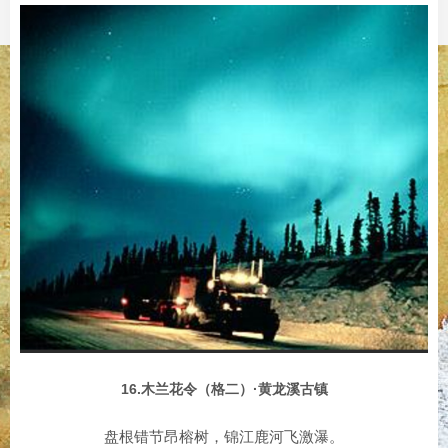
16.木兰花令（格二）·黄龙溪古镇
盘根错节昂榕树，锦江鹿河飞激瀑。