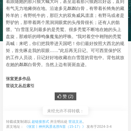
着跟随她的那只狼大喊大叫，甚至追着那只狼跑出好远，直到
有气无力地瘫倒在地。沿途多见粼粼白骨，有带着长犄角的藏
羚羊的；有野牦牛的，那巨大的双角威风凛凛；有野马或者是
野驴的，那带着两个黑洞洞眼窝的头颅骨很长；还有人的骷
髅。”白雪莲见到最多的是秃鹫。很多秃鹫不断地在她的头上
盘旋，那难听的啼鸣像魔鬼的呼唤。“我对着空中翱翔的秃鹫
高喊：来吧，你们把我带进天国吧！你们最好按照大西北的规
矩，首先啄走我的双眼……”此后再无日记。可可西里保护区
的工作人员说，日记好好地收藏在白雪莲的背包中。背包就放
在她的粼粼白骨旁。当然上边有斑斑血迹。
张宣更多作品
世说文丛总索引
赞 (
2
)
未经允许不得转载：
转载或复制请以
超链接形式
并注明出处
世说文丛
。
原文地址：
《张宣丨神州风景名胜N首（15-17）》
发布于2024-3-4