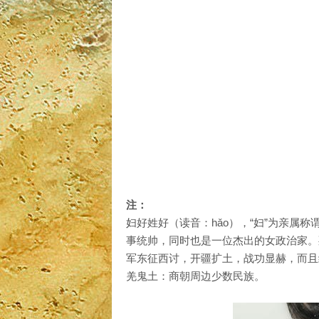
注：
妇好姓好（读音：hǎo），“妇”为亲属
事统帅，同时也是一位杰出的女政治家。
军东征西讨，开疆扩土，战功显赫，而
羌鬼土：商朝周边少数民族。