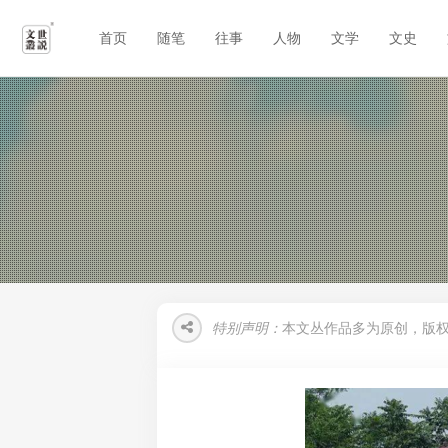
首页
随笔
往事
人物
文学
文史
特别声明：
本文丛作品多为原创，版