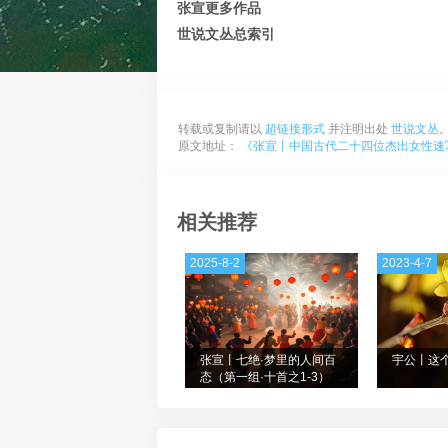
张宣更多作品
世说文丛总索引
转载或复制请以
超链接形式
并注明出处
世说文丛
原文地址：
《张宣丨中国古代二十四位杰出女性速写
相关推荐
2025-8-2
2023-4-7
张宣丨七绝·梦里的人间百
宇公丨这
态（第一组·十首之1-3）