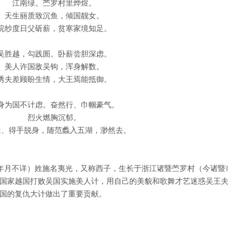
江南绿。苎罗村里烨煜。
天生丽质致沉鱼，倾国靓女。
浣纱度日父斫薪，贫寒家境知足。
吴胜越，勾践圄。卧薪尝胆深虑。
美人许国敌吴钩，浑身解数。
诱夫差顾盼生情，大王焉能抵御。
身为国不计虑。奋然行、巾帼豪气。
烈火燃胸沉郁。
旋、得手脱身，随范蠡入五湖，渺然去。
卒年月不详）姓施名夷光，又称西子，生长于浙江诸暨苎罗村（今诸暨
国家越国打败吴国实施美人计，用自己的美貌和歌舞才艺迷惑吴王
国的复仇大计做出了重要贡献。