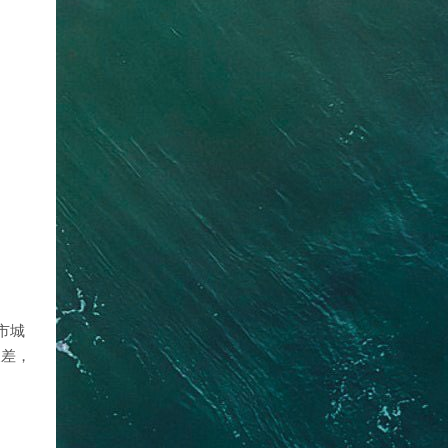
市城
夫差，