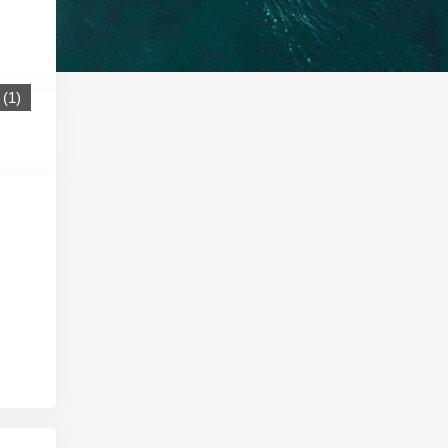
(
1
)