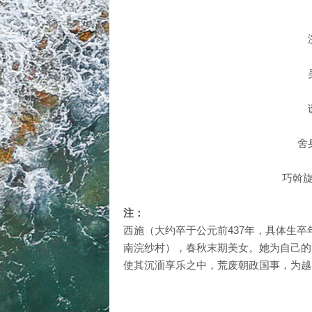
舍
巧斡
注：
西施（大约卒于公元前437年，具体生
南浣纱村），春秋末期美女。她为自己的
使其沉湎享乐之中，荒废朝政国事，为越