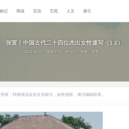
旅记
阅读
言说
艺苑
人文
索引
张宣丨中国古代二十四位杰出女性速写（1 2）
2024-10-19
阅读(973)
评论(0)
分类：
文学
权所有；特殊情况会在文末标注，如有侵权，请与编辑联系。