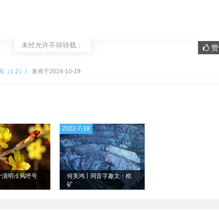
未经允许不得转载：
赞 
。
（1 2）》
发布于2024-10-19
2022-7-18
个清明冷风呼号
何美鸿丨同音字趣文：框
矿