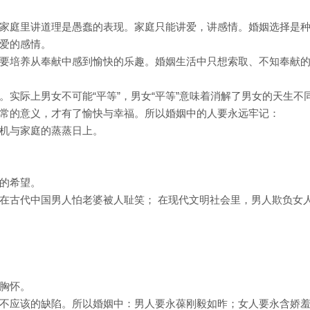
家庭里讲道理是愚蠢的表现。家庭只能讲爱，讲感情。婚姻选择是
爱的感情。
要培养从奉献中感到愉快的乐趣。婚姻生活中只想索取、不知奉献
实际上男女不可能“平等”，男女“平等”意味着消解了男女的天生不
常的意义，才有了愉快与幸福。所以婚姻中的人要永远牢记：
机与家庭的蒸蒸日上。
的希望。
在古代中国男人怕老婆被人耻笑； 在现代文明社会里，男人欺负女
胸怀。
不应该的缺陷。所以婚姻中：男人要永葆刚毅如昨；女人要永含娇