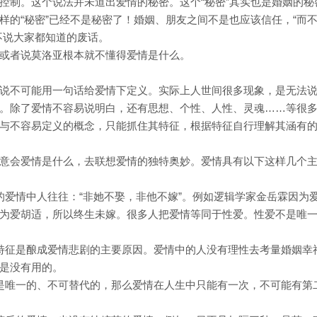
控制。这个说法并未道出爱情的秘密。这个“秘密”其实也是婚姻的秘
样的“秘密”已经不是秘密了！婚姻、朋友之间不是也应该信任，“而
不说大家都知道的废话。
或者说莫洛亚根本就不懂得爱情是什么。
说不可能用一句话给爱情下定义。实际上人世间很多现象，是无法
。除了爱情不容易说明白，还有思想、个性、人性、灵魂……等很
与不容易定义的概念，只能抓住其特征，根据特征自行理解其涵有
意会爱情是什么，去联想爱情的独特奥妙。爱情具有以下这样几个
的爱情中人往往：“非她不娶，非他不嫁”。例如逻辑学家金岳霖因为
为爱胡适，所以终生未嫁。很多人把爱情等同于性爱。性爱不是唯
特征是酿成爱情悲剧的主要原因。爱情中的人没有理性去考量婚姻幸
是没有用的。
是唯一的、不可替代的，那么爱情在人生中只能有一次，不可能有第