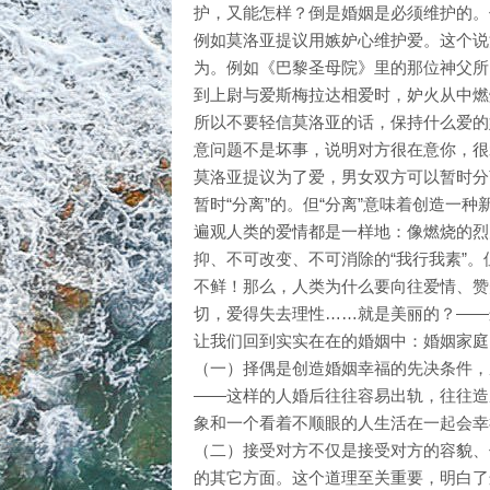
护，又能怎样？倒是婚姻是必须维护的。
例如莫洛亚提议用嫉妒心维护爱。这个说
为。例如《巴黎圣母院》里的那位神父所
到上尉与爱斯梅拉达相爱时，妒火从中燃
所以不要轻信莫洛亚的话，保持什么爱的
意问题不是坏事，说明对方很在意你，很
莫洛亚提议为了爱，男女双方可以暂时分
暂时“分离”的。但“分离”意味着创造一
遍观人类的爱情都是一样地：像燃烧的烈
抑、不可改变、不可消除的“我行我素”
不鲜！那么，人类为什么要向往爱情、赞
切，爱得失去理性……就是美丽的？——
让我们回到实实在在的婚姻中：婚姻家庭
（一）择偶是创造婚姻幸福的先决条件，
——这样的人婚后往往容易出轨，往往造
象和一个看着不顺眼的人生活在一起会幸
（二）接受对方不仅是接受对方的容貌、
的其它方面。这个道理至关重要，明白了