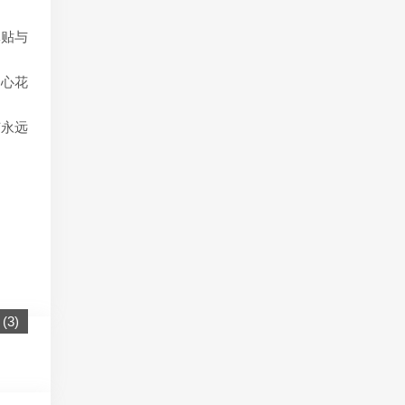
体贴与
同心花
有永远
(
3
)