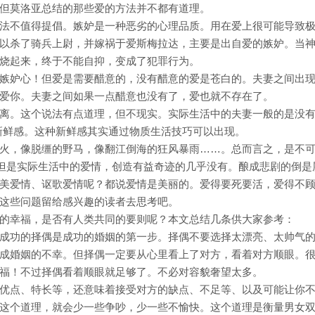
但莫洛亚总结的那些爱的方法并不都有道理。
法不值得提倡。嫉妒是一种恶劣的心理品质。用在爱上很可能导致
以杀了骑兵上尉，并嫁祸于爱斯梅拉达，主要是出自爱的嫉妒。当
烧起来，终于不能自抑，变成了犯罪行为。
嫉妒心！但爱是需要醋意的，没有醋意的爱是苍白的。夫妻之间出
爱你。夫妻之间如果一点醋意也没有了，爱也就不存在了。
离。这个说法有点道理，但不现实。实际生活中的夫妻一般的是没
种新鲜感。这种新鲜感其实通过物质生活技巧可以出现。
火，像脱缰的野马，像翻江倒海的狂风暴雨……。总而言之，是不
。但是实际生活中的爱情，创造有益奇迹的几乎没有。酿成悲剧的倒是
美爱情、讴歌爱情呢？都说爱情是美丽的。爱得要死要活，爱得不
这些问题留给感兴趣的读者去思考吧。
的幸福，是否有人类共同的要则呢？本文总结几条供大家参考：
成功的择偶是成功的婚姻的第一步。择偶不要选择太漂亮、太帅气
成婚姻的不幸。但择偶一定要从心里看上了对方，看着对方顺眼。
福！不过择偶看着顺眼就足够了。不必对容貌奢望太多。
优点、特长等，还意味着接受对方的缺点、不足等、以及可能让你
这个道理，就会少一些争吵，少一些不愉快。这个道理是衡量男女