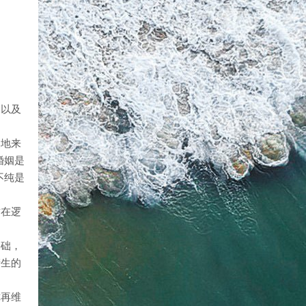
、以及
然地来
婚姻是
不纯是
这在逻
基础，
产生的
你再维