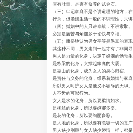
否有肚量、是否有修养的试金石。
（三）牢记家庭不是个讲道理的地方，在
行为，但婚姻生活一般的不讲理性，只讲
（四）婚姻中的人只讲奉献，不讲索取。
必定是痛苦与烦恼多于愉快与幸福。
（五）庸俗地认为男女平等是愚蠢的表现。
其这种不同，男女走到一起才有了非同寻
男人是力量的化身，决定了婚姻的勃勃生
是栋梁的化身，支撑起家庭的大厦。
是靠山的化身，成为女人的身心归宿。
是责任与义务的化身，维系着婚姻与家庭
所以男人呵护女人是他义不容辞的天职。
人不齿的可鄙行为。
女人是水的化身，所以要柔情如水。
是柳丝的化身，所以要婀娜多姿。
是花的化身，所以要绚丽多彩。
是大地的化身，所以要有包容一切的宽广
男人缺少刚毅与女人缺少娇情一样，都是