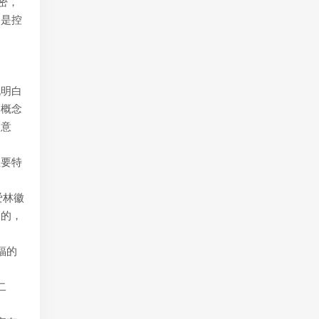
密，
不是控
说明白
多概念
的意
主要特
爱林徽
一的，
福的
二