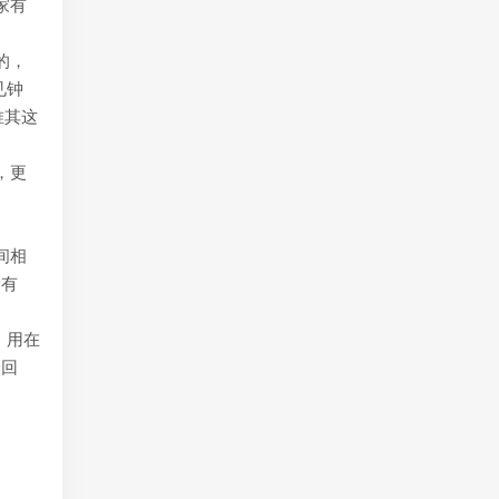
家有
的，
见钟
唯其这
，更
间相
养有
，用在
一回