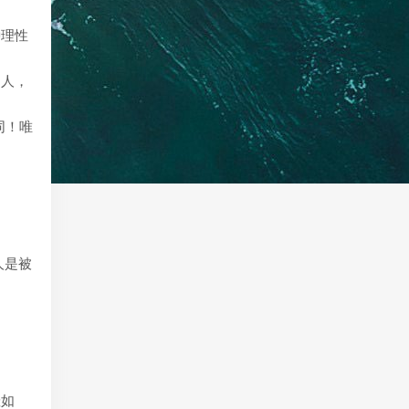
种理性
的人，
同！唯
人是被
羞如