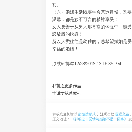
初。
（六）婚姻生活既要学会营造建设，又要
温馨，都是妙不可言的精神享受！
女人要善于从男人那寻常的体恤中，感受
怒放般的快慰！
所以人类往往是幼稚的，总希望婚姻是爱
幸福的婚姻！
原载轻博客12/23/2019 12:16:35 PM
祁萌之更多作品
世说文丛总索引
转载或复制请以
超链接形式
并注明出处
世说文丛
原文地址：
《祁萌之丨爱情与婚姻不是一回事》
发