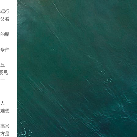
极端行
神父看
现的醋
有条件
可压
屡见
顾一
的人
很难想
不高兴
双方是