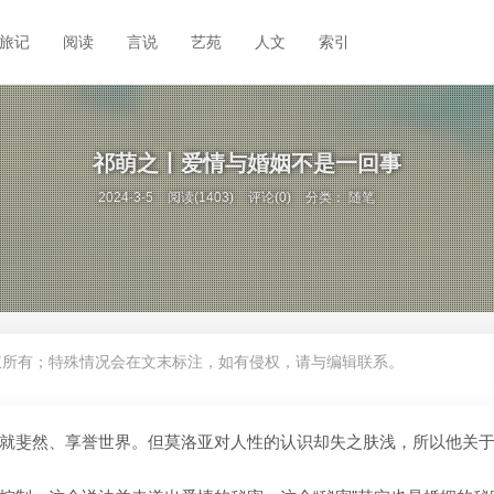
旅记
阅读
言说
艺苑
人文
索引
祁萌之丨爱情与婚姻不是一回事
2024-3-5
阅读(1403)
评论(0)
分类：
随笔
权所有；特殊情况会在文末标注，如有侵权，请与编辑联系。
就斐然、享誉世界。但莫洛亚对人性的认识却失之肤浅，所以他关