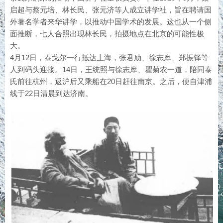
启超与蔡元培、林长民、张元济等人成立讲学社，旨在聘请国
外著名学者来华讲学，以推动中国学术的发展。这也从一个侧
面推断，七人合照出现林长民，拍摄地点在北京的可能性极
大。
4月12日，泰戈尔一行抵达上海，张君劢、徐志摩、郑振铎等
人到码头迎接。14日，王统照与徐志摩、瞿菊农一道，陪同泰
氏前往杭州，返沪后又乘船在20日赶往南京。之后，便自津浦
线于22日清晨到达济南。