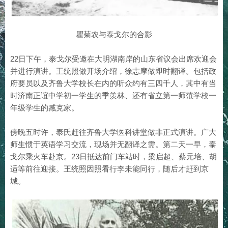
瞿菊农与泰戈尔的合影
22日下午，泰戈尔受邀在大明湖南岸的山东省议会出席欢迎会
并进行演讲。王统照做开场介绍，徐志摩做即时翻译。包括政
府要员以及齐鲁大学校长在内的听众约有三四千人，其中有当
时济南正谊中学初一学生的季羡林、还有省立第一师范学校一
年级学生的臧克家。
傍晚五时许，泰氏赶往齐鲁大学医科讲堂做非正式演讲。广大
师生惯于英语学习交流，现场并无翻译之需。第二天一早，泰
戈尔乘火车赴京。23日抵达前门车站时，梁启超、蔡元培、胡
适等前往迎接。王统照因照看行李未能同行，随后才赶到京
城。