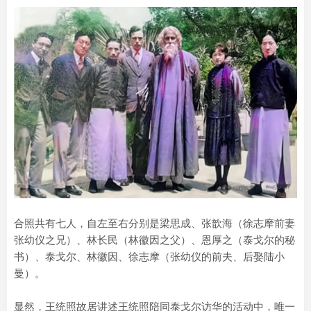
合照共有七人，自左至右分别是梁思成、张歆海（徐志摩前妻
张幼仪之兄）、林长民（林徽因之父）、恩厚之（泰戈尔的秘
书）、泰戈尔、林徽因、徐志摩（张幼仪的前夫、后娶陆小
曼）。
显然，王统照故居讲述王统照陪同泰戈尔访华的活动中，唯一