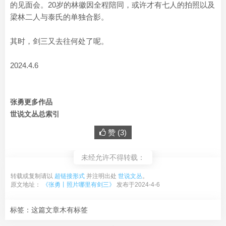
的见面会。20岁的林徽因全程陪同，或许才有七人的拍照以及
梁林二人与泰氏的单独合影。
其时，剑三又去往何处了呢。
2024.4.6
张勇更多作品
世说文丛总索引
赞 (
3
)
未经允许不得转载：
转载或复制请以
超链接形式
并注明出处
世说文丛
。
原文地址：
《张勇丨照片哪里有剑三》
发布于2024-4-6
标签：这篇文章木有标签