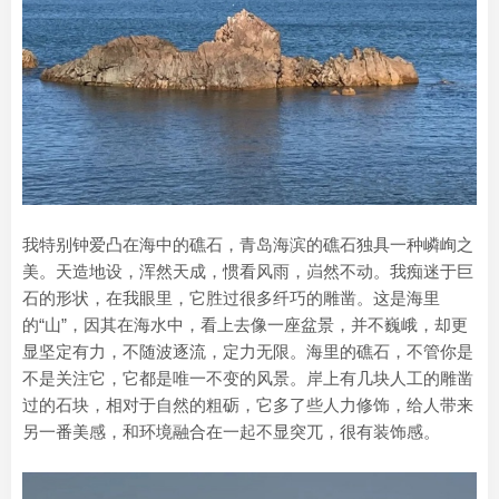
我特别钟爱凸在海中的礁石，青岛海滨的礁石独具一种嶙峋之
美。天造地设，浑然天成，惯看风雨，岿然不动。我痴迷于巨
石的形状，在我眼里，它胜过很多纤巧的雕凿。这是海里
的“山”，因其在海水中，看上去像一座盆景，并不巍峨，却更
显坚定有力，不随波逐流，定力无限。海里的礁石，不管你是
不是关注它，它都是唯一不变的风景。岸上有几块人工的雕凿
过的石块，相对于自然的粗砺，它多了些人力修饰，给人带来
另一番美感，和环境融合在一起不显突兀，很有装饰感。