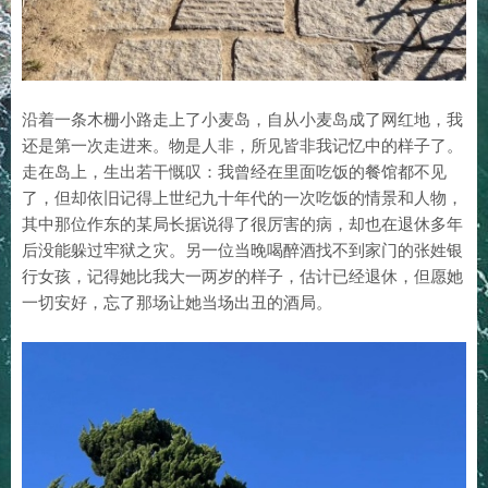
沿着一条木栅小路走上了小麦岛，自从小麦岛成了网红地，我
还是第一次走进来。物是人非，所见皆非我记忆中的样子了。
走在岛上，生出若干慨叹：我曾经在里面吃饭的餐馆都不见
了，但却依旧记得上世纪九十年代的一次吃饭的情景和人物，
其中那位作东的某局长据说得了很厉害的病，却也在退休多年
后没能躲过牢狱之灾。另一位当晚喝醉酒找不到家门的张姓银
行女孩，记得她比我大一两岁的样子，估计已经退休，但愿她
一切安好，忘了那场让她当场出丑的酒局。