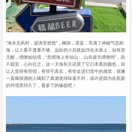
“海水无风时，波涛安悠悠”，幽深，湛蓝，充满了神秘气息的
海，让人看不透看不够。远处的小岛犹如浮在水面上，似有若
无般，缥缈如仙境，“忽闻海上有仙山 ，山在虚无缥缈间”，虽
不能至，心向往之。这一天海和天还原了它们本真的颜色，却
让人觉得有些假，有些不真实，有些走进幻觉中的感觉，就像
一直喝假酒的人喝到了真酒觉得味道不对，或许是因为在肮脏
的环境里待久了，看多了的缘故吧！