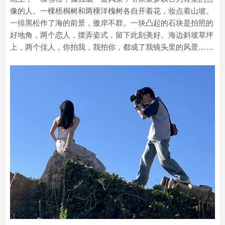
像的人。一棵梧桐树和两棵洋槐树各自开着花，妆点着山坡。
一排黑松作了海的前景，傲岸不群。一块凸起的石块是拍照的
好地角，两个恋人，摆弄姿式，留下此刻美好。海边斜坡草坪
上，两个佳人，你拍我，我拍你，都成了我镜头里的风景……