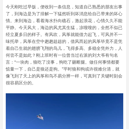
今天刚吃过早饭，便收到一条信息，知道自己熟悉的朋友出事
了，到海边是为了排解一下猛然听到坏消息给自己带来的坏心
情。来到海边，看着海水扑向礁石，激起浪花，心情久久不能
平静。今天风大，海边的风尤其生猛，凉嗖嗖的，全然不似已
经立夏多日的样子。有风吹，风筝就能借力起飞，可风并不一
味托举，风筝在空中趔趔趄趄的，借风而起的风筝毕竟不是凭
着自己生就的翅膀飞翔的鸟儿，飞得多高、多稳全凭外力，人
何尝不是如此？刚上班时有一位曾当过右派的刘大爷有句名
言：“一块肉，狼吃了没事，狗吃了砸断腿。做任何事情都要
惦量一下，自己是狼还是狗。”平时狼和狗或许很难分清，就
像飞到了天上的风筝和鸟不易分辨一样，可真到了关键时刻会
很容易区分的。