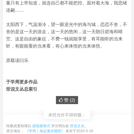
量只有上帝知道，就连自己都不能把控。面对着大海，我思绪
连翩……
太阳西下，气温渐冷，望一眼逆光中的海与城，恋恋不舍，不
舍的是这一天的游走，这一天的悠闲，这一天朗日碧海和晴
空。这是自由的象征，不费一钱就能享受，有耳能听的当来
听，有眼能看的当来看，有心来体悟的当来体悟。
原载读曰乐
于学周更多作品
世说文丛总索引
赞 (
2
)
未经允许不得转载：
转载或复制请以
超链接形式
并注明出处
世说文丛
。
原文地址：
《学周丨海边漫步随想》
发布于2024-5-16