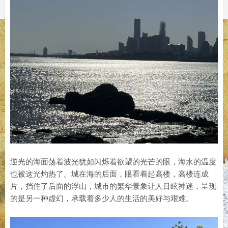
逆光的海面荡着波光犹如闪烁着欲望的光芒的眼，海水的温度
也被这光灼热了。城在海的后面，眼看着起高楼，高楼连成
片，挡住了后面的浮山，城市的繁华景象让人目眩神迷，呈现
的是另一种虚幻，承载着多少人的生活的美好与艰难。