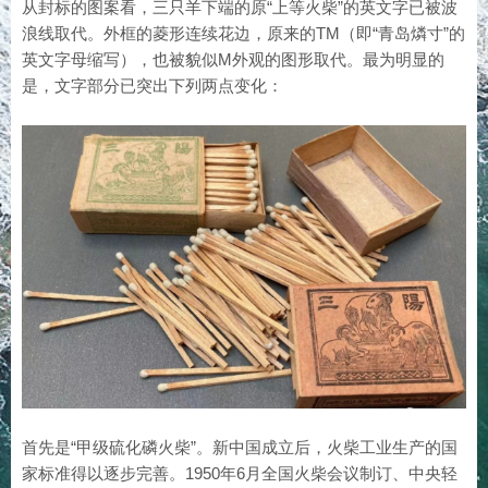
从封标的图案看，三只羊下端的原“上等火柴”的英文字已被波
浪线取代。外框的菱形连续花边，原来的TM（即“青岛燐寸”的
英文字母缩写），也被貌似M外观的图形取代。最为明显的
是，文字部分已突出下列两点变化：
首先是“甲级硫化磷火柴”。新中国成立后，火柴工业生产的国
家标准得以逐步完善。1950年6月全国火柴会议制订、中央轻