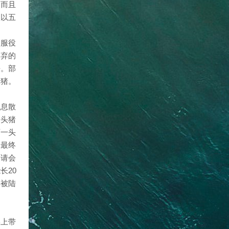
，而且
狼以五
是服役
废弃的
去。部
喂猪。
气息散
一头猪
西一头
。最终
，请会
长20
样被陆
宴上带