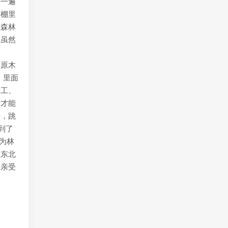
子一遍
窝棚里
在森林
群虽然
的原木
，里面
槽工、
后才能
来，跳
到了
成为林
在东北
父亲受