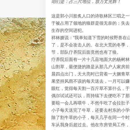
咱们是：占三尺地位，放万丈光辉！
这是郭小川脍炙人口的诗歌林区三唱之一
于被占用了领地的狼群是很无奈的；失去
生存的空间进犯。
祥林嫂说：“我单知道下雪的时候野兽在
了，是不会攻击人的。在北大荒的冬季，
节，部队疗养院后面竟然也有了狼。
疗养院后面有一片十几亩地面大的杨树林
山割草，最便捷的路是从那几户人家房前
晨四点出门，天大亮时已背着一大捆青草
果坚持风雨不误的每天送去，一月可以赚
眼红，觉得每天割一百斤草不算什么，于
偶尔试试还可以，而持续下去便吃不了那
要晾一会儿再喂牛，不然牛吃了会拉肚子
小子每天送完了牛草，还要去村东的小学
除了割牛草的小子，每天几乎在同一个时
车从我身后超过去。他在市房管局工作，