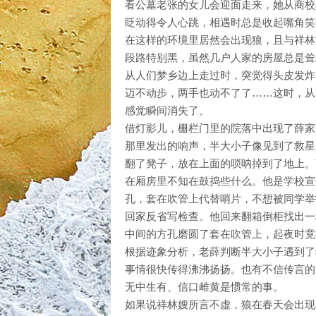
看公墓老张的女儿会迎面走来，她从商校
眨动得令人心跳，相遇时总是收起嘴角笑
在这样的环境里居然会出现狼，且与祥林
段路特别黑，虽然几户人家的房屋总是耸
从人们梦乡边上走过时，突觉得头皮发炸
迈不动步，两手也动不了了……这时，从
感觉瞬间消失了。
借灯影儿，栅栏门里的院落中出现了薛家
那里发出的响声，半大小子像见到了救星
翻了凳子，放在上面的唢呐掉到了地上。
在厢房里不知在鼓捣些什么。他是学校宣
孔，套在吹管上代替哨片，不想被同学举
回家反省写检查。他回来翻箱倒柜找出一
中间的方孔磨圆了套在吹管上，起夜时竟
根据迹象分析，老薛判断半大小子遇到了
事情很快传得沸沸扬扬。也有不信传言的
无中生有、信口雌黄是惯常的事。
如果说祥林嫂所言不虚，狼在春天会出现