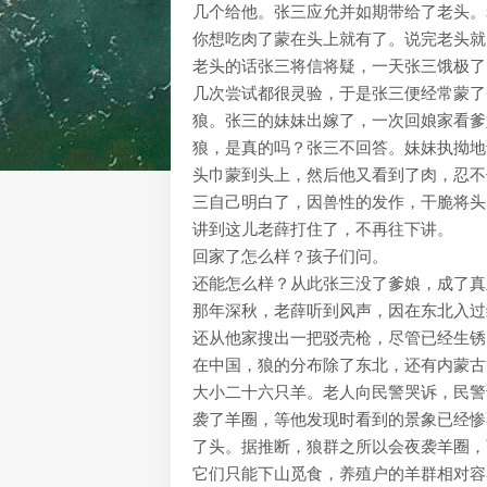
几个给他。张三应允并如期带给了老头。
你想吃肉了蒙在头上就有了。说完老头就
老头的话张三将信将疑，一天张三饿极了
几次尝试都很灵验，于是张三便经常蒙了
狼。张三的妹妹出嫁了，一次回娘家看爹
狼，是真的吗？张三不回答。妹妹执拗地
头巾蒙到头上，然后他又看到了肉，忍不
三自己明白了，因兽性的发作，干脆将
讲到这儿老薛打住了，不再往下讲。
回家了怎么样？孩子们问。
还能怎么样？从此张三没了爹娘，成了真
那年深秋，老薛听到风声，因在东北入过
还从他家搜出一把驳壳枪，尽管已经生锈
在中国，狼的分布除了东北，还有内蒙古
大小二十六只羊。老人向民警哭诉，民警
袭了羊圈，等他发现时看到的景象已经惨
了头。据推断，狼群之所以会夜袭羊圈，
它们只能下山觅食，养殖户的羊群相对容