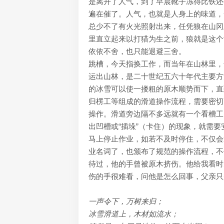
是离开了人气，到了早晨靴子冻得比铁还
遍在催了。人气，也就是人身上的味道，
总少不了有火光照射出来，任凭狼在山冈
里直立起来以打猎为生之前，狼就是这个
依依不舍，也只能退避三舍。
跳槽，今天指换工作，而当年在山林里，
运出山林，是二十世纪五六十年代主要方法
的冰雪可以使一搂粗的原木顺势而下，直
归楞工等组成的滑道操作流程，需要密切
操作。滑道旁边隔不多远就有一个看槽工
出凹槽或“插垛”（卡住）的现象，就需
马上停止作业，如若不及时停住，不仅会造成大
业名词了，也颁布了规范的操作流程，不
待过，他的手曾被原木挤伤。他给我看时
伤的手很难看，问他是怎么回事，父亲只
一声令下，万树来归；
冰雪滑道上，木材如流水；