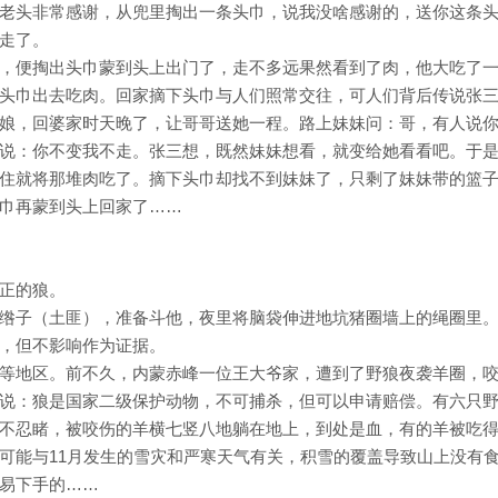
老头非常感谢，从兜里掏出一条头巾，说我没啥感谢的，送你这条
走了。
，便掏出头巾蒙到头上出门了，走不多远果然看到了肉，他大吃了
头巾出去吃肉。回家摘下头巾与人们照常交往，可人们背后传说张
娘，回婆家时天晚了，让哥哥送她一程。路上妹妹问：哥，有人说
说：你不变我不走。张三想，既然妹妹想看，就变给她看看吧。于
住就将那堆肉吃了。摘下头巾却找不到妹妹了，只剩了妹妹带的篮
头巾再蒙到头上回家了……
正的狼。
绺子（土匪），准备斗他，夜里将脑袋伸进地坑猪圈墙上的绳圈里
，但不影响作为证据。
等地区。前不久，内蒙赤峰一位王大爷家，遭到了野狼夜袭羊圈，
说：狼是国家二级保护动物，不可捕杀，但可以申请赔偿。有六只
不忍睹，被咬伤的羊横七竖八地躺在地上，到处是血，有的羊被吃
可能与11月发生的雪灾和严寒天气有关，积雪的覆盖导致山上没有
易下手的……