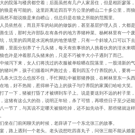
大的院落与楼房都空着；后面虽然有几户人家居住，但是相距寥落
的狼是有可能的。这里距离近四百平方公里的崂山二十多公里，而
虽然不能说狼是来自崂山，但总归是在狼之所能的范围里。
人员依然在，而且开车的站岗的做饭的，甚至基层护理人员，大都
善生活，那时允许部队在有条件的地方养猪种菜。杨树林里有一个
坑，坑里的四周是水泥构筑的地堡墙壁，只有一个斜坡入口可以下
圈，里面分别养了十几头猪，每天有炊事班的人挑着伙房的泔水来
狼也许是冲着那几头猪来的，只是不巧被半大小子遇到了而已。
中倾泻下来，女人们将洗过的衣服被单晾晒在院落里，一股清新的
的猪叫声，孩子们循着叫声跑过去，看到四五个疗养院的人，要将
几条大汉怎么也按不住，手忙脚乱中被那猪挣脱，在树林里东一头
在地，好不热闹，惹得林子边上的孩子与疗养院的家属们哈哈大笑
打了一下，猪被打昏了才被绑到车子上。说是要送到不远的村子里
，这猪有这么大的劲，说明正年轻，杀了可惜，再喂些日子至少还能
八一节了，与其说不定哪天被狼吃掉，还不如先动手。那些猪就这
。
们坐在门前闲聊天的时候，老薛讲了一个东北张三的故事。
宴，路上遇到一个老头。老头说想吃四喜丸子，问张三能不能从婚