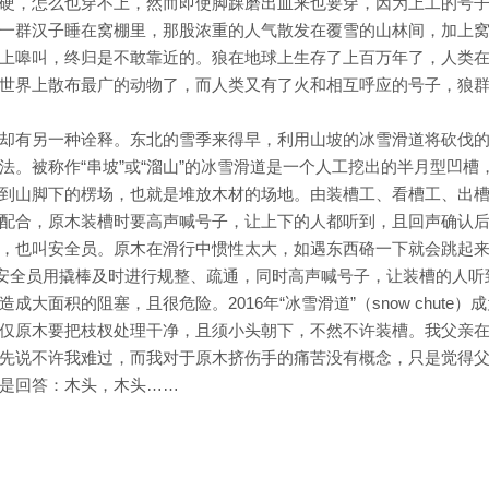
硬，怎么也穿不上，然而即使脚踝磨出血来也要穿，因为上工的号
一群汉子睡在窝棚里，那股浓重的人气散发在覆雪的山林间，加上
上嗥叫，终归是不敢靠近的。狼在地球上生存了上百万年了，人类
世界上散布最广的动物了，而人类又有了火和相互呼应的号子，狼
却有另一种诠释。东北的雪季来得早，利用山坡的冰雪滑道将砍伐
。被称作“串坡”或“溜山”的冰雪滑道是一个人工挖出的半月型凹槽
到山脚下的楞场，也就是堆放木材的场地。由装槽工、看槽工、出
配合，原木装槽时要高声喊号子，让上下的人都听到，且回声确认
，也叫安全员。原木在滑行中惯性太大，如遇东西硌一下就会跳起
要安全员用撬棒及时进行规整、疏通，同时高声喊号子，让装槽的人听
面积的阻塞，且很危险。2016年“冰雪滑道”（snow chute）
仅原木要把枝杈处理干净，且须小头朝下，不然不许装槽。我父亲
先说不许我难过，而我对于原木挤伤手的痛苦没有概念，只是觉得
是回答：木头，木头……