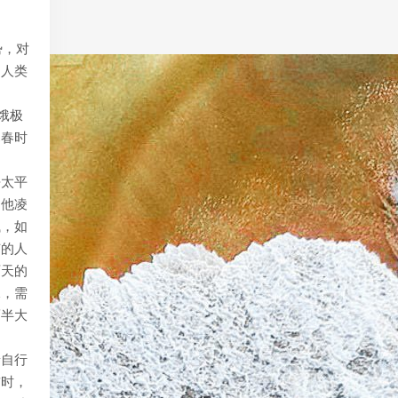
势，对
向人类
饿极
暮春时
去太平
。他凌
钱，如
有的人
两天的
水，需
而半大
着自行
前时，