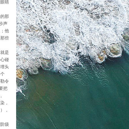
大眼睛
子的那
步声
息；他
的那些
才就是
小心碰
，埋头
一个
被勒令
要把
情。
渲染，
身），
产阶级