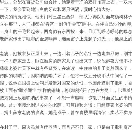
毕业，分配在百货公司做会计，她穿着干净的双排扣蓝上衣，一双
一下，我会看到她洁白的牙齿和两只酒涡，霎时心情大好。
嫂说的情况相似。他出门时三星已西斜，部队疗养院后面与杨树林
立在那里，人们却都在“春宵一刻值千金”沉睡中。在伴自己沙沙的脚
，身上的汗毛竖起来，两肩似有东西按上来，且听到呼哧呼哧的喘
老薛家传出了哐啷的金属响声，继而窗子上亮起了灯光……他身上
老婆，她披衣从正屋出来，一边叫着儿子的名字一边走向厢房，刚
一样向薛家走去。睡在厢房的薛家儿子也出来了，说他起夜方便不
薛家老婆昨天下午就有些疑窦，在农读一中住校的儿子突然回来了
传队的唢呐手，因唢呐的哨片坏了，他将一枚五分硬币从中间钻了
报，说他在国徽上钻洞是发泄对国家的仇恨，他因此遭到了批判，
枚上面有“顺治通宝”字样的铜钱，将唢呐拆开了放在方凳上，比量着
把方凳上放着唢呐的事忘了，不想一声脆响，惊散了外面发生的事
狼。曾走南闯北到过关外的老薛，可算经验之谈；再经薛家老婆的
，揭出薛家老婆的底说，她是戏子，曾在青楼里唱清倌（卖艺不卖
在村子里。周边虽然有疗养院，而且还不只一家，但是由于批判资