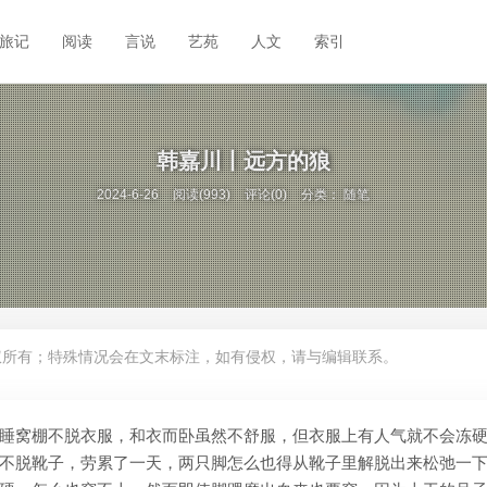
旅记
阅读
言说
艺苑
人文
索引
韩嘉川丨远方的狼
2024-6-26
阅读(993)
评论(0)
分类：
随笔
权所有；特殊情况会在文末标注，如有侵权，请与编辑联系。
睡窝棚不脱衣服，和衣而卧虽然不舒服，但衣服上有人气就不会冻
不脱靴子，劳累了一天，两只脚怎么也得从靴子里解脱出来松弛一