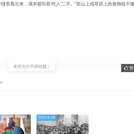
缝里看出来，满本都写着‘吃人’二字。”若山上或草原上的食物链不
未经允许不得转载：
赞 
。
26
2023-6-28