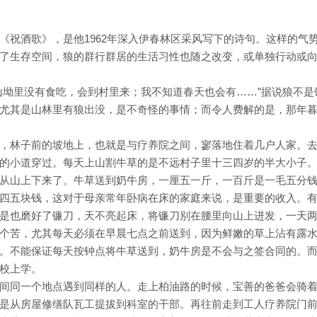
《祝酒歌》，是他1962年深入伊春林区采风写下的诗句。这样的气
了生存空间，狼的群行群居的生活习性也随之改变，或单独行动或
山坳里没有食吃，会到村里来；我不知道春天也会有……”据说狼不是
尤其是山林里有狼出没，是不奇怪的事情；而令人费解的是，那年
，林子前的坡地上，也就是与疗养院之间，寥落地住着几户人家。
的小道穿过。每天上山割牛草的是不远村子里十三四岁的半大小子
从山上下来了。牛草送到奶牛房，一厘五一斤，一百斤是一毛五分
四五块钱，这对于母亲常年卧病在床的家庭来说，是重要的收入。
是也磨好了镰刀，天不亮起床，将镰刀别在腰里向山上进发，一天
个苦，尤其每天必须在早晨七点之前送到，因为鲜嫩的草上沾有露
。不能保证每天按钟点将牛草送到，奶牛房是不会与之签合同的。
校上学。
间同一个地点遇到同样的人。走上柏油路的时候，宝善的爸爸会骑
是从房屋修缮队瓦工提拔到科室的干部。再往前走到工人疗养院门