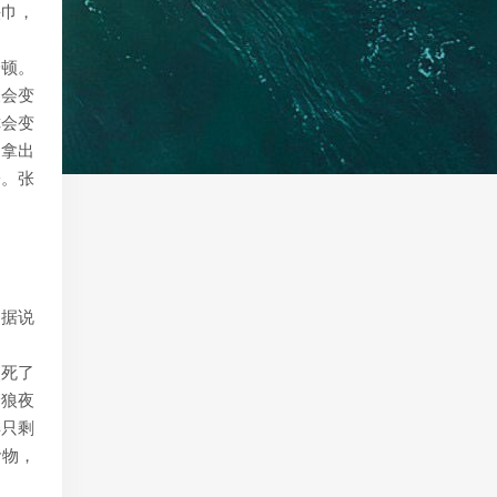
头巾，
一顿。
三会变
你会变
是拿出
子。张
。据说
咬死了
野狼夜
得只剩
食物，