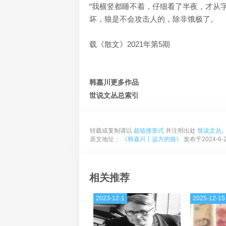
“我横竖都睡不着，仔细看了半夜，才从字
坏，狼是不会攻击人的，除非饿极了。
载《散文》2021年第5期
韩嘉川更多作品
世说文丛总索引
转载或复制请以
超链接形式
并注明出处
世说文丛
原文地址：
《韩嘉川丨远方的狼》
发布于2024-6-
相关推荐
2023-12-1
2025-12-15