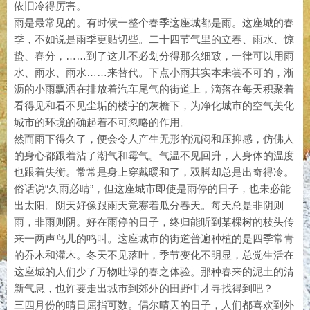
依旧冷得厉害。
雨是最常见的。有时候一整个春季这座城都是雨。这座城的春
季，不如说是雨季更贴切些。二十四节气里的立春、雨水、惊
蛰、春分，……到了这儿不必划分得那么细致，一律可以用雨
水、雨水、雨水……来替代。下点小雨其实本未尝不可的，淅
沥的小雨飘洒在排放着汽车尾气的街道上，滴落在每天积聚着
看得见和看不见尘垢的楼宇的灰檐下，为净化城市的空气美化
城市的环境的确起着不可忽略的作用。
然而雨下得久了，便会令人产生无形的沉闷和压抑感，仿佛人
的身心都跟着沾了潮气和霉气。气温不见回升，人身体的温度
也跟着失衡。常常是身上穿戴暖和了，双脚却总是出奇得冷。
俗话说“久雨必晴”，但这座城市即使是雨停的日子，也未必能
出太阳。阴天好像跟雨天竞赛着瓜分春天。每天总是非阴则
雨，非雨则阴。好在雨停的日子，终归能听到某棵树的枝头传
来一两声鸟儿的鸣叫。这座城市的街道普遍种植的是四季常青
的乔木和灌木。冬天不见落叶，季节变化不明显，总觉生活在
这座城的人们少了万物吐绿的春之体验。那种春来的泥土的清
新气息，也许要走出城市到郊外的田野中才寻找得到吧？
三四月份的晴日屈指可数。偶尔晴天的日子，人们都喜欢到外