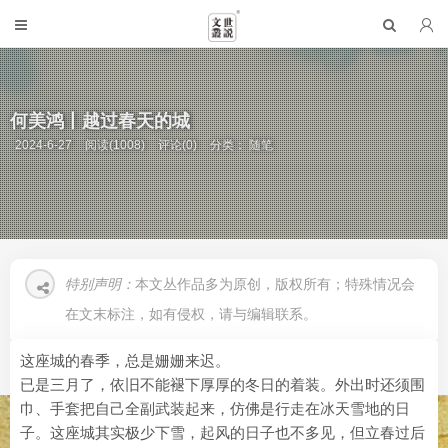
何美鸿丨越过春天的城
2024-6-27
阅读(1008)
评论(0)
分类：
随笔
特别声明：
本文丛作品多为原创，版权所有；特殊情况会
在文末标注，如有侵权，请与编辑联系。
这座城的春季，总是姗姗来迟。
已是三月了，依旧不能褪下厚厚的冬日的着装。外出时还须围
巾、手套把自己全副武装起来，仿佛是行走在冰天雪地的日
子。这座城其实极少下雪，起风的日子也不多见，但立春过后