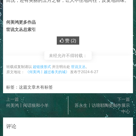
而况，还有美丽的五月之春，让人不住地向往，反复地回味。
何美鸿更多作品
世说文丛总索引
赞 (
2
)
未经允许不得转载：
转载或复制请以
超链接形式
并注明出处
世说文丛
。
原文地址：
《何美鸿丨越过春天的城》
发布于2024-6-27
标签：这篇文章木有标签
上一篇
下一篇
何美鸿丨闲话狼和小羊
苏永生丨访琅耶陶瓷制作展示
中心
评论