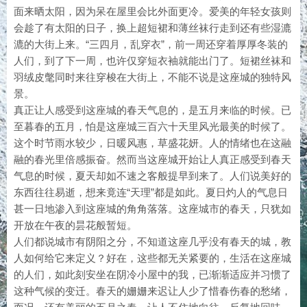
面来晒太阳，因为呆在屋里会比外面更冷。爱美的年轻女孩则
会趁了有太阳的日子，换上超短裙和薄丝袜行走到还有些湿漉
漉的大街上来。“三四月，乱穿衣”，前一周还穿着厚厚冬装的
人们，到了下一周，也许仅穿短衣袖就能出门了。短裙丝袜和
羽绒皮氅同时来往穿梭在大街上，不能不说是这座城的独特风
景。
真正让人感受到这座城的春天气息的，是五月来临的时候。已
至暮春的五月，怕是这座城三百六十天里风光最美的时候了。
这个时节雨水较少，日暖风惠，草盛花妍。人的情绪也在这融
融的春光里倍感振奋。然而当这座城开始让人真正感受到春天
气息的时候，夏天却如不速之客般提早到来了。人们说美好的
东西往往易逝，想来竟连“天理”都是如此。夏日灼人的气息日
甚一日地渗入到这座城的角角落落。这座城市的春天，只犹如
开放在午夜的昙花般暂短。
人们都说城市有阴阳之分，不知道这座几乎没有春天的城，教
人如何给它来定义？好在，这些都无关紧要的，生活在这座城
的人们，如此刻安坐在阴冷小屋中的我，已渐渐适应并习惯了
这种气候的变迁。春天的姗姗来迟让人少了惜春伤春的愁绪，