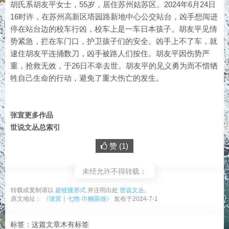
胡氏系胡友平女士，55岁，居住苏州姑苏区。2024年6月24日
16时许，在苏州高新区塔园路新地中心公交站台，凶手想闯进
停在站台边的校车行凶，校车上是一车日本孩子。胡友平见情
势紧急，拦在车门口，护卫孩子们的安全。凶手上不了车，就
逮住胡友平连捅数刀，凶手被路人们按住。胡友平因伤势严
重，抢救无效，于26日不幸去世。胡友平的见义勇为而不惜牺
牲自己生命的行动，避免了重大伤亡的发生。
张宣更多作品
世说文丛总索引
赞 (
1
)
未经允许不得转载：
转载或复制请以
超链接形式
并注明出处
世说文丛
。
原文地址：
《张宣丨七绝·巾帼英雄》
发布于2024-7-1
标签：这篇文章木有标签