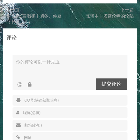
上一篇
下一篇
张弘&张宣唱和丨初冬、仲夏
陈瑶本丨塔普伦寺的沦陷
（七律二首）
评论
提交评论