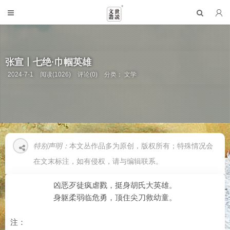
张宣丨七绝·巾帼英雄
2024-7-1
阅读(1026)
评论(0)
分类：
文学
特别声明：
本文丛作品多为原创，版权所有；特殊情况会
在文末标注，如有侵权，请与编辑联系。
凶恶歹徒疯虐戮，挺身胡氏大英雄。
身躯柔弱临危勇，顶住尖刀救幼童。
注：