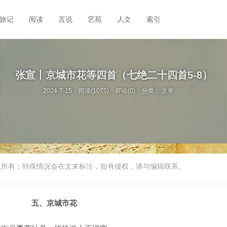
旅记
阅读
言说
艺苑
人文
索引
张宣丨京城市花等四首（七绝二十四首5-8）
2024-7-15
阅读(1075)
评论(0)
分类：
文学
权所有；特殊情况会在文末标注，如有侵权，请与编辑联系。
五、京城市花