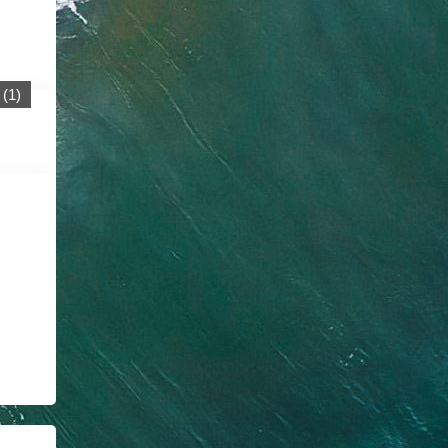
(
1
)