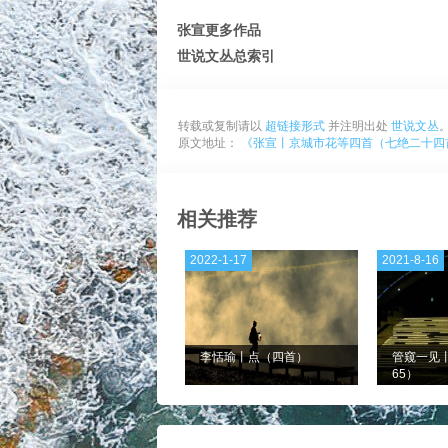
张宣更多作品
世说文丛总索引
转载或复制请以
超链接形式
并注明出处
世说文丛
原文地址：
《张宣丨京城市花等四首（七绝二十四首
相关推荐
2022-1-17
2021-8-16
李恬瑜丨点（四首）
管窥一见丨
65）