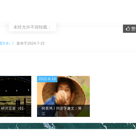
未经允许不得转载：
赞 
。
5-8）》
发布于2024-7-15
2022-6-18
碎片五首（61-
何美鸿丨同音字趣文：将
江