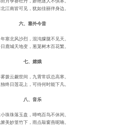
满街月季赛牡丹，娇艳迷人不惧寒。
塞北江南皆可见，犹如佳丽伴身边。
六、塞外今昔
当年塞北风沙烈，混沌朦胧不见天。
今日鹿城天地变，葱茏树木百花繁。
七、嫦娥
辟雾拨云觑世间，九霄常叹总高寒。
孤独终日莲花上，可待何时能下凡。
八、音乐
大小珠珠落玉盘，啼鸣百鸟不休闲。
风箫美妙篁竹下，雨点敲窗燕呢喃。