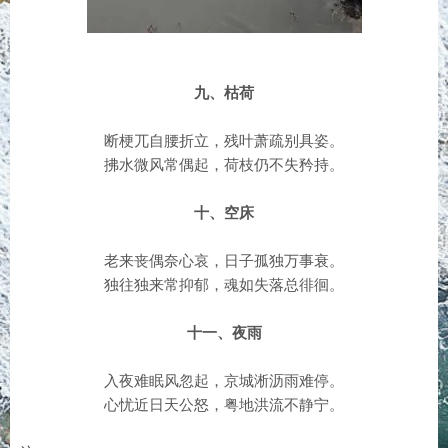
九、枯荷
断梗兀自腰折立，残叶萧疏别具姿。
拂水微风常偶起，荷枝仍不失矜持。
十、空床
老来丧偶奈心哀，日子孤独万事衰。
独往独来常抑郁，魂如失落总徘徊。
十一、夜雨
入夜难眠风忽起，京城淅沥雨难停。
心忧近日天公怒，粤地洪流不静宁。