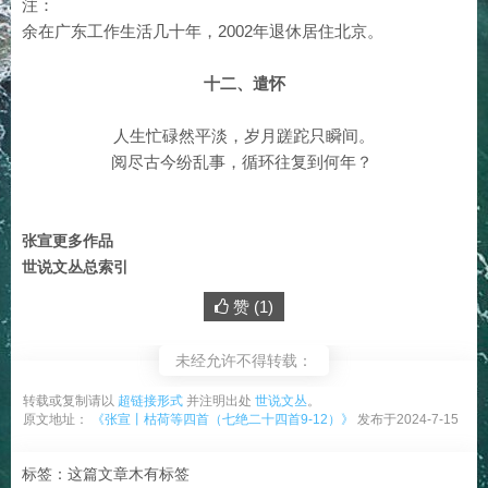
注：
余在广东工作生活几十年，2002年退休居住北京。
十二、遣怀
人生忙碌然平淡，岁月蹉跎只瞬间。
阅尽古今纷乱事，循环往复到何年？
张宣更多作品
世说文丛总索引
赞 (
1
)
未经允许不得转载：
转载或复制请以
超链接形式
并注明出处
世说文丛
。
原文地址：
《张宣丨枯荷等四首（七绝二十四首9-12）》
发布于2024-7-15
标签：这篇文章木有标签