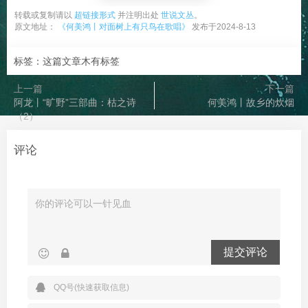
转载或复制请以
超链接形式
并注明出处
世说文丛
。
原文地址：
《何美鸿丨对面树上有只鸟在歌唱》
发布于2024-8-13
标签：这篇文章木有标签
上一篇
下一篇
阿龙丨“旷野”三部曲：枯之诗
何美鸿丨故乡的炊烟
（2）
评论
提交评论