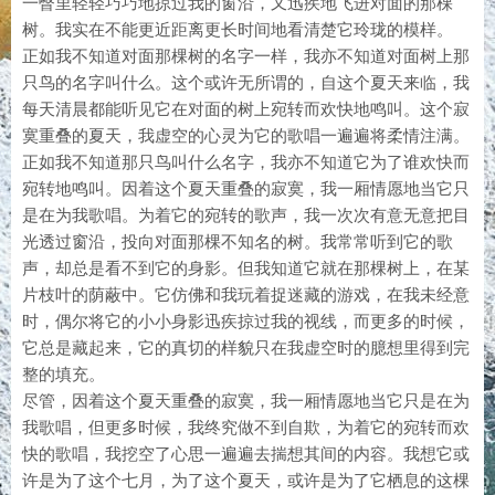
一瞥里轻轻巧巧地掠过我的窗沿，又迅疾地飞进对面的那棵
树。我实在不能更近距离更长时间地看清楚它玲珑的模样。
正如我不知道对面那棵树的名字一样，我亦不知道对面树上那
只鸟的名字叫什么。这个或许无所谓的，自这个夏天来临，我
每天清晨都能听见它在对面的树上宛转而欢快地鸣叫。这个寂
寞重叠的夏天，我虚空的心灵为它的歌唱一遍遍将柔情注满。
正如我不知道那只鸟叫什么名字，我亦不知道它为了谁欢快而
宛转地鸣叫。因着这个夏天重叠的寂寞，我一厢情愿地当它只
是在为我歌唱。为着它的宛转的歌声，我一次次有意无意把目
光透过窗沿，投向对面那棵不知名的树。我常常听到它的歌
声，却总是看不到它的身影。但我知道它就在那棵树上，在某
片枝叶的荫蔽中。它仿佛和我玩着捉迷藏的游戏，在我未经意
时，偶尔将它的小小身影迅疾掠过我的视线，而更多的时候，
它总是藏起来，它的真切的样貌只在我虚空时的臆想里得到完
整的填充。
尽管，因着这个夏天重叠的寂寞，我一厢情愿地当它只是在为
我歌唱，但更多时候，我终究做不到自欺，为着它的宛转而欢
快的歌唱，我挖空了心思一遍遍去揣想其间的内容。我想它或
许是为了这个七月，为了这个夏天，或许是为了它栖息的这棵