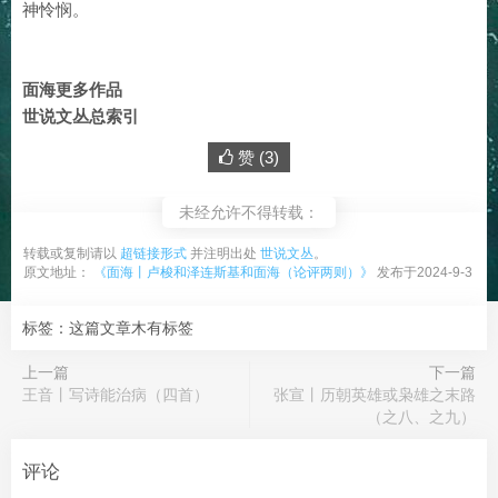
神怜悯。
面海更多作品
世说文丛总索引
赞 (
3
)
未经允许不得转载：
转载或复制请以
超链接形式
并注明出处
世说文丛
。
原文地址：
《面海丨卢梭和泽连斯基和面海（论评两则）》
发布于2024-9-3
标签：这篇文章木有标签
上一篇
下一篇
王音丨写诗能治病（四首）
张宣丨历朝英雄或枭雄之末路
（之八、之九）
评论