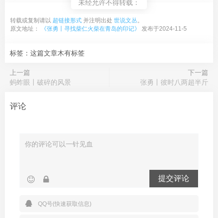
未经允许不得转载：
转载或复制请以
超链接形式
并注明出处
世说文丛
。
原文地址：
《张勇丨寻找柴仁火柴在青岛的印记》
发布于2024-11-5
标签：这篇文章木有标签
上一篇
下一篇
蚂蚱眼丨破碎的风景
张勇丨彼时八两超半斤
评论
提交评论