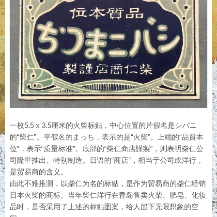
一枚5.5 x 3.5厘米的火柴标贴，中心位置的片假名是シバニ
的“柴仁”。平假名的まっち，表示的是“火柴”。上端的“品質本
位”，表示“质量标准”。底部的“柴仁商店謹製”，则表明柴仁公
司隆重推出、特别制造。日语的“商店”，相当于公司或洋行，
是贸易商的含义。
由此不难推测，以柴仁为名的标贴，是作为贸易商的柴仁经销
日本火柴的商标。当年柴仁洋行在青岛售卖火柴、肥皂、化妆
品时，是否采用了上述的标贴图案，给人留下无限想象的空