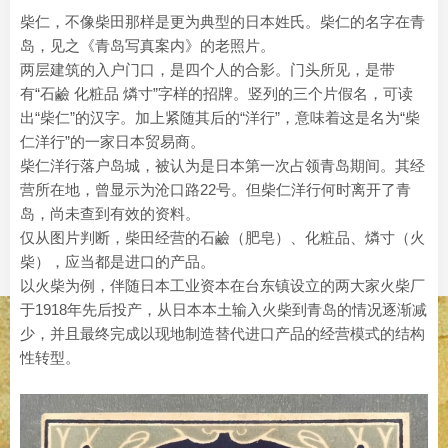
柴仁，不像柴田那样是更为典型的日本姓氏。柴仁的名字在青
岛，见之《青岛写真案内》的老照片。
两层建筑的入户门口，是四个人的合影。门头所见，是带
有“石鹼 化粧品 燐寸”字样的招牌。竖列的三个片假名，可读
出“柴仁”的汉字。加上紧随其后的“洋行”，意味着这是名为“柴
仁洋行”的一家日本贸易商。
柴仁洋行落户岛城，被认为是日本第一次占领青岛期间。其经
营所在地，曾显示为沧口路22号。但柴仁洋行何时离开了青
岛，尚未查到有效的资料。
仅从图片判断，柴田经营的石鹼（肥皂）、化粧品、燐寸（火
柴），应当都是进口的产品。
以火柴为例，伴随日本工业资本在台东镇设立的两大家火柴厂
于1918年先后投产，从日本本土输入火柴到青岛的情况逐渐减
少，并且最终完成以现地制造替代进口产品的经营模式的结构
性转型。