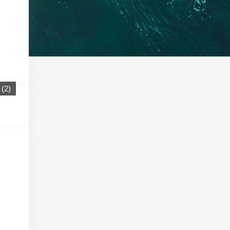
(
2
)