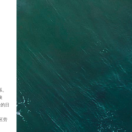
系。
陕
士的日
区劳