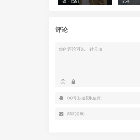
铁（七首）
264
评论