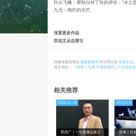
扑火飞蛾：瞿秋白对丁玲的评价：“冰之
九光：绚烂的光芒。
张宣更多作品
世说文丛总索引
转载或复制请以
超链接形式
并注明出处
世说文丛
原文地址：
《张宣丨七绝·中国近现代二十位杰出女性
相关推荐
2020-11-18
2023-5-6
郭杰广丨一生要搬运多少
面海丨分别