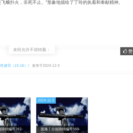
是飞蛾扑火，非死不止。”形象地描绘了丁玲的执着和奉献精神。
未经允许不得转载：
赞 
。
速写（15-16）》
发布于2024-12-3
2024-11-5
诗待编号262-
面海丨分别诗待编号569-