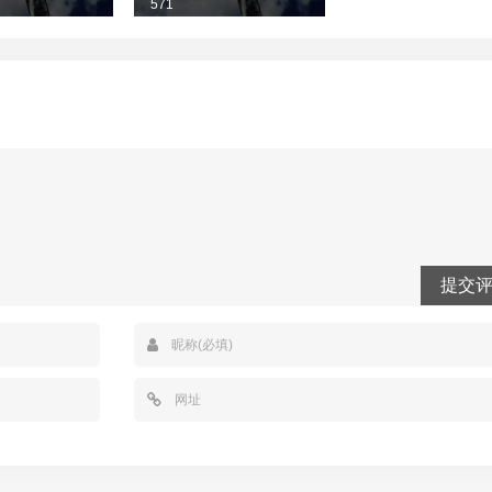
571
提交