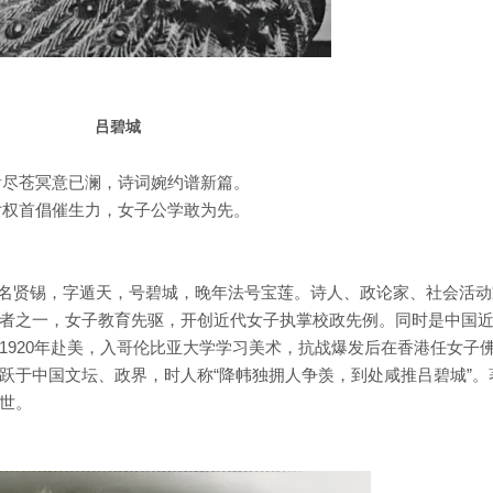
吕碧城
看尽苍冥意已澜，诗词婉约谱新篇。
女权首倡催生力，女子公学敢为先。
日），原名贤锡，字遁天，号碧城，晚年法号宝莲。诗人、政论家、社会活
者之一，女子教育先驱，开创近代女子执掌校政先例。同时是中国
1920年赴美，入哥伦比亚大学学习美术，抗战爆发后在香港任女子
跃于中国文坛、政界，时人称“降帏独拥人争羡，到处咸推吕碧城”。
世。