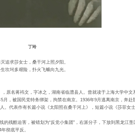
丁玲
幻灭追求莎女士，桑干河上照夕阳。
一生坎坷多艰险，扑火飞蛾向九光。
3月4日），原名蒋袆文，字冰之，湖南省临澧县人。曾就读于上海大学中文
3年5月，被国民党特务绑架，拘禁在南京。1936年9月逃离南京，奔赴
文人。代表作有长篇小说《太阳照在桑干河上》，短篇小说《莎菲女
左”路线的残酷迫害，被错划为“反党小集团”，右派分子，下放到黑龙江垦
84年彻底平反。