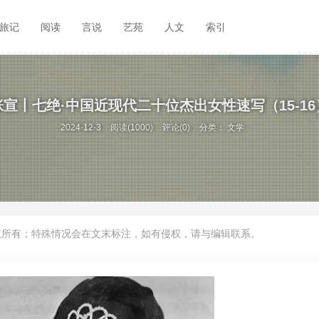
旅记
阅读
言说
艺苑
人文
索引
张宣丨七绝·中国近现代二十位杰出女性速写（15-16
2024-12-3
阅读(1000)
评论(0)
分类：
文学
权所有；特殊情况会在文末标注，如有侵权，请与编辑联系。