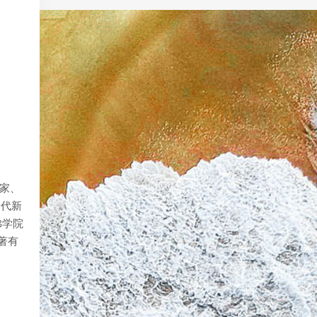
动家、
近代新
佛学院
著有