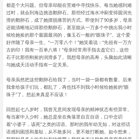
都是个大问题。但母亲却能在苦难中寻找快乐。每当她感到难
过时，就会到海边挑选鹅卵石。那些经过海水冲刷变得圆润光
滑的鹅卵石，成了她摆脱痛苦的方式。即使到了90多岁，母亲
还能清晰地记得那些鹅卵石，甚至能从一万多个中挑出我小时
候给她捡的那个最圆最润的，像玉石一般的“眼珠子”。这个爱
好伴随了母亲一生。“一万零八个！”她笑着说：“先祖有一万方
古的印！我有一百单八将！”
母亲经常用手指去盘它们，这些
石子比那些刚捡的润滑多了。我想母亲的高寿，头脑如此清晰
与她成天活动手指有一定关系。
母亲虽然把这些鹅卵石给我了，当吋一袋一袋都有数量。后来
我拿给孩子们玩，都乱了，再也找不到我小时候给她捡的“眼
珠子”了。想起来真是不应该！
回想起七八岁时，我曾无意间发现母亲的精神状态有些异常。
每当家中人少时，她总是坐在角落里自言自语，口中念叨
着“小婆子，该死”之类的话语。那时的我年幼无知，对这些话
语感到困惑和羞耻，从不敢多问，更不敢打断她。如今想来，