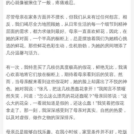
的心就像被揪住了一般，疼痛难忍。
尽管母亲在家务方面并不擅长，但我们从未有过任何怨言。相
反，我们竭尽全力地照顾她，从日常生活的每一个细节到精神
层面的需求，都力求做到最好。母亲一直喜欢鲜花，因此，在
她的床对面，一个半高的橱柜上，总是摆放着我们为她精心挑
选的鲜花。那些鲜花色彩生动，生机勃勃，为她的房间增添了
几分温馨与活力。
有一次，我特意买了几枝仿真度极高的假花，鲜艳无比，我满
心欢喜地将它们放在橱柜上，期待着母亲看到后的笑容。然
而，当母亲醒来看到这些假花时，她的脸上却露出了不悦的神
色。她对我说：“张凡，把这几枝愚蠢花拿开！”我闻言不禁哑
然失笑，问道：“怎么这么漂亮的花还蠢呢？”母亲回答说：“这
么大的花朵，一看就知道是假的，还这么蠢！”我笑着把假花
拿走了。那一刻，我深深感受到了母亲对真实、自然的热爱，
以及对虚假、做作之物的深深排斥。
母亲总是能够自找乐趣。在我小时候，家里条件并不好，吃饭