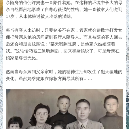
亲随身的侍佣许妈也一直陪伴着她。在这样的环境中长大的母
亲自然而然地形成了自尊心很强的性格。她一直被家人们宠到
17岁，从未体验过被人冷落的滋味。
每当有客人来访时，只要姥爷不在家，管家就会恭敬地打发女
佣把母亲从她的房间请到客厅来陪客人。而且被陪的客人回去
后还会和朋友炫耀说：“某天我到陈府，是他家六姑娘陪着
我。”这话恰巧被三舅听到后，回来和姥娘说了。可见母亲在
娘家是尊贵无比。
然而当母亲嫁到父亲家时，她的精神生活却发生了翻天覆地的
变化。虽然姥爷姥娘在嫁妆方面尽其所有……