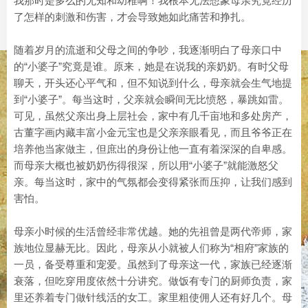
我那时是多么的无知和幼稚啊！我根本无法想象母亲究竟经历
了怎样的刺激和伤害，才会导致她如此痛苦和挣扎。
随着岁月的流逝和父母之间的争吵，我逐渐明白了母亲口中
的“小婆子”究竟是谁。原来，她是在说我的亲奶奶。有时父母
聊天，开头还心平气和，但不知说到什么，母亲就会生气地提
到“小婆子”。每当这时，父亲就会瞬间无比愤怒，暴跳如雷。
可见，虽然父亲出身上层社会，家中有几千亩地和多处房产，
古董字画内藏丰富小金元宝也是父亲亲眼看见，而且爷爷正在
培养他当家做主，但庶出的身份让他一直有着深深的自卑感。
而母亲大概也被奶奶伤得很深，所以用“小婆子”就能激怒父
亲。每当这时，家中的气氛都会变得紧张而压抑，让我们感到
害怕。
母亲小时候的生活曾经非常优越。她的先祖曾是两代帝师，家
族地位显赫无比。因此，母亲从小就被人们称为“相府”家族的
一员，备受尊重和宠爱。虽然到了母亲这一代，家族已经逐渐
衰落，但吃穿用度依然十分讲究。做饭有专门的厨师负责，家
里还养着专门做针线活的女工。家里粗使佣人还有好几个。母