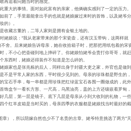
敢再追着问她当时的感觉。
此重大的事情。面对如此富有的亲家，他俩确实感到了一定的压力
如前了，手里最能拿出手的也就是姥娘嫁过来时的首饰，以及姥爷
妆的）。
是收藏古董的，二等人家则是拥有金银土地的。
对姥娘说：“我从老家带来的那个宋瓷壶，还有汉玉带钩，这两样就
娘不舍。后来姥娘告诉母亲，她在收拾箱子时，把那把用纸包着的宋
时，不小心把壶碰到地上摔碎了。你姥娘怕姥爷会责打你哥哥，就
个东西时，姥娘还得装作不知道是怎么碎的。
姥娘家也是张兆栋的后人，同样出身于封疆大吏之家，外官也是做
是不是平常人家的东西，平时很少见到的。母亲的珍珠都是野生的
的宝石手串，每一串都是用珍珠把红绿蓝宝石各围一圈做成的，此
首饰盒乍一看长方形、一尺高，乌黑油亮，盖的上方还镶嵌着罗甸
好几层，第一层是镜子。底下几层是母亲从小到大收到的礼物，一
四个红羊皮箱是当时买的，母亲四季的衣服都是姥娘找当时最好的
图章），所以陪嫁自然也少不了名贵的古章。姥爷特意挑选了两方“天