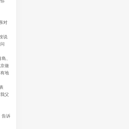
看你
亲对
按说
人问
青島、
北京做
地有地
表
（我父
：告诉