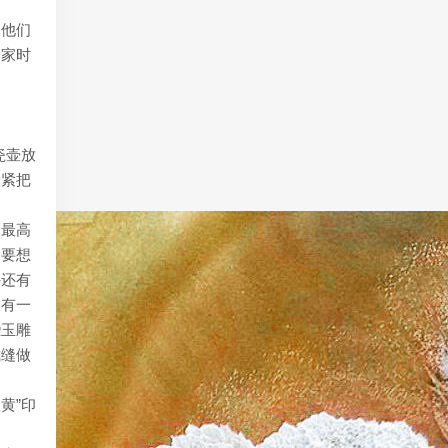
。他们
分家时
瓷壶放
赶紧把
到最高
，要想
外还有
，有一
些玉雕
截缝做
黄”印