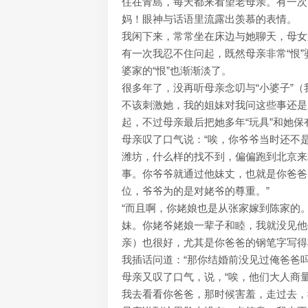
住在青島，每天都来看望老母亲。有一次
妈！眼神与话语里流露出羡慕的表情。
我闲下来，常常坐在床边与她聊天，母女
有一次我忍不住问起，既然母亲非常“恨
婆家的“恨”也渐渐淡了。
很多年了，没再听母亲念叨与“小婆子”
不该刺激她，我的姐妹对我问这些事还是
起，不过母亲最后把她多年“玩具”和她
母亲叹了口气说：“唉，你爷爷当时还不
潍坊，什么样的找不到，偏偏跑到北京来
事。你爷爷就通过他妹丈，也就是你爸爸
位，爷爷为的是对姥爷的尊重。”
“而且啊，你姥娘也是从张家嫁到陈家的
妹。你姥爷姥娘一辈子和睦，我就没见他
亲）也很好，尤其是你爸爸的钢笔字写得
我插话问道：“那你结婚前没见过俺爸爸吗
母亲又叹了口气，说，“唉，他们大人商
我去看看你爸爸，那时候害羞，走过去，