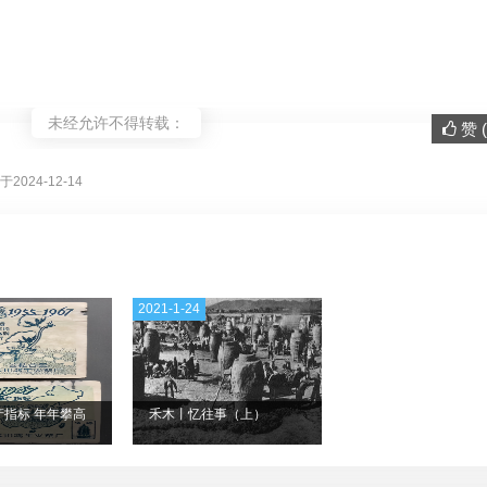
未经允许不得转载：
赞 (
。
2024-12-14
2021-1-24
产指标 年年攀高
禾木丨忆往事（上）