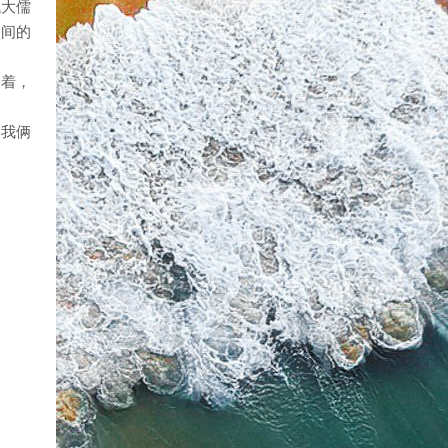
代大儒
相间的
划着，
！我俩