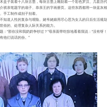
木盒子装着十八块古墨，每块古墨上雕刻着一个彩色罗汉、几套历
介祺亲笔题字的扇子、恭亲王的字画册页。这些东西都用一块蓝灰
、手工制作成别子别着。
不知道人性的复杂与艰险。姥爷姥娘用尽心思为女儿的日后生活规
世俗的、处理复杂人际关系的能力。
题：“那你没和我奶奶争吵过？”母亲面带吃惊地看着我说：“没有呀
有他们说话的份。”