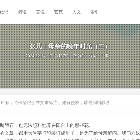
旅记
阅读
言说
艺苑
人文
索引
张凡丨母亲的晚年时光（二）
2024-12-14
阅读(1379)
评论(0)
分类：
往事
权所有；特殊情况会在文末标注，如有侵权，请与编辑联系。
鹅卵石，也无法照料她养在阳台上的那些花。
的文章，都用大号字打印装订成册子，是为了给母亲解闷。我们六