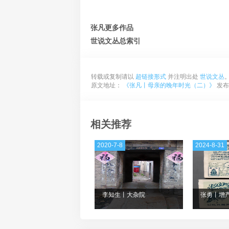
张凡更多作品
世说文丛总索引
转载或复制请以
超链接形式
并注明出处
世说文丛
原文地址：
《张凡丨母亲的晚年时光（二）》
发布于
相关推荐
2020-7-8
2024-8-31
李知生丨大杂院
张勇丨增