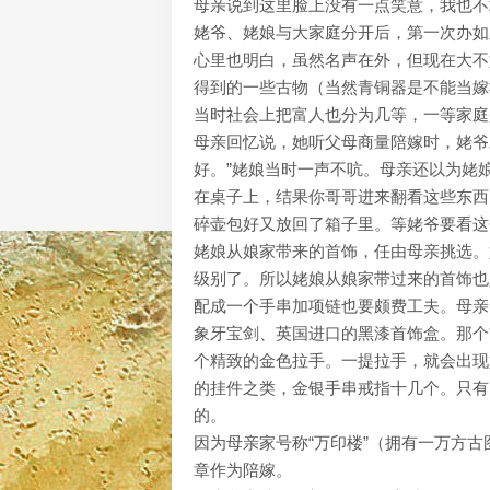
母亲说到这里脸上没有一点笑意，我也不
姥爷、姥娘与大家庭分开后，第一次办如
心里也明白，虽然名声在外，但现在大不
得到的一些古物（当然青铜器是不能当嫁
当时社会上把富人也分为几等，一等家庭
母亲回忆说，她听父母商量陪嫁时，姥爷
好。”姥娘当时一声不吭。母亲还以为姥
在桌子上，结果你哥哥进来翻看这些东西
碎壶包好又放回了箱子里。等姥爷要看这
姥娘从娘家带来的首饰，任由母亲挑选。
级别了。所以姥娘从娘家带过来的首饰也
配成一个手串加项链也要颇费工夫。母亲
象牙宝剑、英国进口的黑漆首饰盒。那个
个精致的金色拉手。一提拉手，就会出现
的挂件之类，金银手串戒指十几个。只有
的。
因为母亲家号称“万印楼”（拥有一万方古
章作为陪嫁。