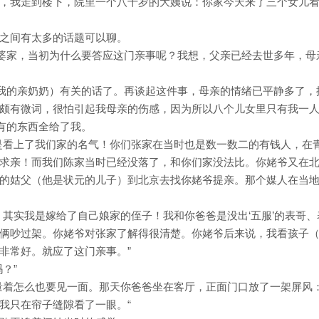
，我走到楼下，院里一个八十岁的大姨说：你家今天来了三个女儿
之间有太多的话题可以聊。
”婆家，当初为什么要答应这门亲事呢？我想，父亲已经去世多年，母
（我的亲奶奶）有关的话了。再谈起这件事，母亲的情绪已平静多了，
颇有微词，很怕引起我母亲的伤感，因为所以八个儿女里只有我一
保有的东西全给了我。
是看上了我们家的名气！你们张家在当时也是数一数二的有钱人，在
求亲！而我们陈家当时已经没落了，和你们家没法比。你姥爷又在
的姑父（他是状元的儿子）到北京去找你姥爷提亲。那个媒人在当
。其实我是嫁给了自己娘家的侄子！我和你爸爸是没出‘五服’的表哥、
俩吵过架。你姥爷对张家了解得很清楚。你姥爷后来说，我看孩子
非常好。就应了这门亲事。”
？”
量着怎么也要见一面。那天你爸爸坐在客厅，正面门口放了一架屏风
我只在帘子缝隙看了一眼。“