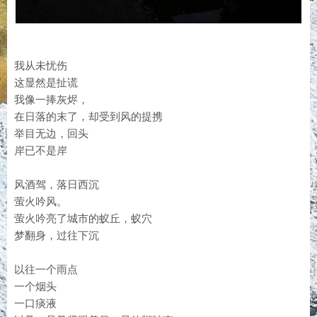
我从未忧伤
这显然是扯谎
我像一捧灰烬，
在日落的末了，却受到风的提携
举目无边，回头
岸已不是岸
风酒驾，落日西沉
萤火吟风。
萤火吟亮了城市的蚁丘，蚁穴
梦翻身，过往下沉
以往一个雨点
一个烟头
一口痰液