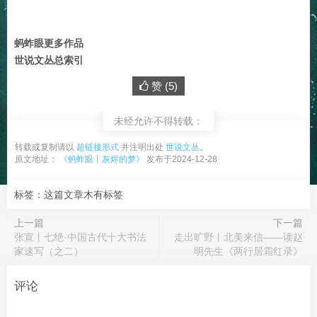
蚂蚱眼更多作品
世说文丛总索引
赞 (
5
)
未经允许不得转载：
转载或复制请以
超链接形式
并注明出处
世说文丛
。
原文地址：
《蚂蚱眼丨灰烬的梦》
发布于2024-12-28
标签：这篇文章木有标签
上一篇
下一篇
张宣丨七绝·中国古代十大书法
走出旷野丨北美来信——读赵
家速写（之二）
明先生《两行居霜红录》
评论