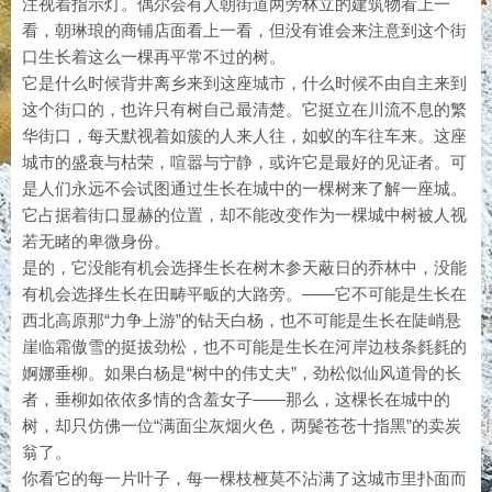
注视着指示灯。偶尔会有人朝街道两旁林立的建筑物看上一
看，朝琳琅的商铺店面看上一看，但没有谁会来注意到这个街
口生长着这么一棵再平常不过的树。
它是什么时候背井离乡来到这座城市，什么时候不由自主来到
这个街口的，也许只有树自己最清楚。它挺立在川流不息的繁
华街口，每天默视着如簇的人来人往，如蚁的车往车来。这座
城市的盛衰与枯荣，喧嚣与宁静，或许它是最好的见证者。可
是人们永远不会试图通过生长在城中的一棵树来了解一座城。
它占据着街口显赫的位置，却不能改变作为一棵城中树被人视
若无睹的卑微身份。
是的，它没能有机会选择生长在树木参天蔽日的乔林中，没能
有机会选择生长在田畴平畈的大路旁。——它不可能是生长在
西北高原那“力争上游”的钻天白杨，也不可能是生长在陡峭悬
崖临霜傲雪的挺拔劲松，也不可能是生长在河岸边枝条毵毵的
婀娜垂柳。如果白杨是“树中的伟丈夫”，劲松似仙风道骨的长
者，垂柳如依依多情的含羞女子——那么，这棵长在城中的
树，却只仿佛一位“满面尘灰烟火色，两鬓苍苍十指黑”的卖炭
翁了。
你看它的每一片叶子，每一棵枝桠莫不沾满了这城市里扑面而