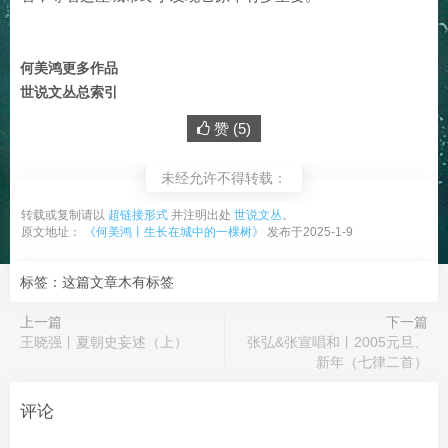
何美鸿更多作品
世说文丛总索引
赞 (
5
)
未经允许不得转载：
转载或复制请以
超链接形式
并注明出处
世说文丛
。
原文地址：
《何美鸿丨生长在城中的一棵树》
发布于2025-1-9
标签：这篇文章木有标签
上一篇
下一篇
王晓强丨夏朝史妄述（上）
张弘&张宣唱和丨2005元旦、
新年（七律二首）
评论