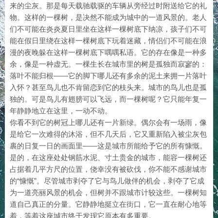
来的尘灰。那是每天载驰载驱的车辆从旁经过时附送给它的礼
物。这样的一棵树，是决然不能成为城中的一道风景的。老人
们不可能在炎炎夏日里坐在这样一棵树底下纳凉，孩子们不可
能在假日里绕在这样一棵树底下玩着迷藏，情侣们不可能在浪
漫的夜晚躲在这样一棵树底下喁喁私语。它的存在像是一种多
余，像是一种虚无。一棵生长在城市里的树是孤独而寂寥的：
落叶不能归根——它的脚下哪儿还有多余的泥土来拥一片落叶
入怀？甚至鸟儿也不肯留恋到它的枝头来。城市的鸟儿也是孤
独的。可是鸟儿有翅膀可以飞远，而一棵树呢？它只能年复一
年静静地立在这里，一动不动。
你看不到它的树冠上哪儿还有一片新绿。偶尔会有一场雨，像
是给它一次难得的沐浴，但不几天后，它又重新陷入被尘灰包
裹的日复一日的画面里——这是城市所能给予它的所有慷慨。
是的，在这座处处钢筋水泥、寸土贵金的城市，能容一棵树还
占据着几平方尺的位置，侥幸没有被砍伐，你不能不感谢城市
的“慷慨”。尽管城市剥夺了它与鸟儿做伴的机会，剥夺了它成
为一道亮丽风景的机会，但树并不跟城市计较这些。一棵树知
道自己真正的分量。它静静地挺立在街口，它一直在耐心地等
着，等着这座城市终于发现它原本有多重要。