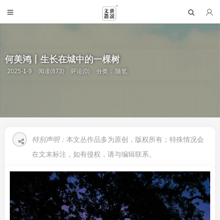
何美鸿丨生长在城中的一棵树
2025-1-9
阅读(873)
评论(0)
分类：
随笔
特别声明：
本文丛作品多为原创，版权所有；特殊情况会
在文末标注，如有侵权，请与编辑联系。