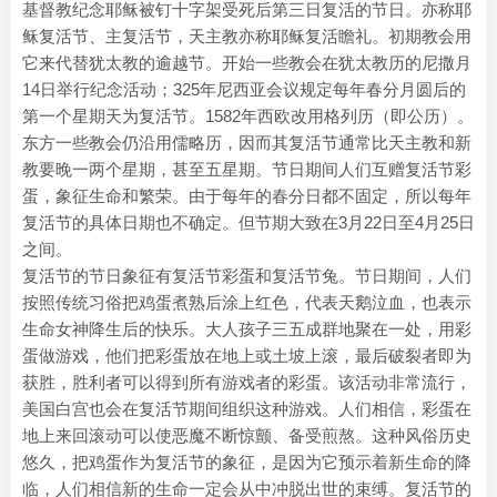
基督教纪念耶稣被钉十字架受死后第三日复活的节日。亦称耶
稣复活节、主复活节，天主教亦称耶稣复活瞻礼。初期教会用
它来代替犹太教的逾越节。开始一些教会在犹太教历的尼撒月
14日举行纪念活动；325年尼西亚会议规定每年春分月圆后的
第一个星期天为复活节。1582年西欧改用格列历（即公历）。
东方一些教会仍沿用儒略历，因而其复活节通常比天主教和新
教要晚一两个星期，甚至五星期。节日期间人们互赠复活节彩
蛋，象征生命和繁荣。由于每年的春分日都不固定，所以每年
复活节的具体日期也不确定。但节期大致在3月22日至4月25日
之间。
复活节的节日象征有复活节彩蛋和复活节兔。节日期间，人们
按照传统习俗把鸡蛋煮熟后涂上红色，代表天鹅泣血，也表示
生命女神降生后的快乐。大人孩子三五成群地聚在一处，用彩
蛋做游戏，他们把彩蛋放在地上或土坡上滚，最后破裂者即为
获胜，胜利者可以得到所有游戏者的彩蛋。该活动非常流行，
美国白宫也会在复活节期间组织这种游戏。人们相信，彩蛋在
地上来回滚动可以使恶魔不断惊颤、备受煎熬。这种风俗历史
悠久，把鸡蛋作为复活节的象征，是因为它预示着新生命的降
临，人们相信新的生命一定会从中冲脱出世的束缚。复活节的