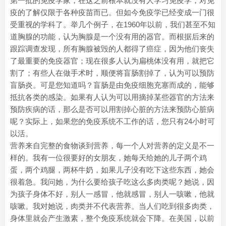
第一批的免疫学家，在这之前根本就没有人学习免疫学，对免
疫的了解仅限于各种疫苗而已。但如今免疫学已经变成一门很
受重视的学科了。举几个例子，在1960年以前，我们甚至不知
道胸腺的功能，认为胸腺是一个没有用的器官。而根据后来的
跟踪调查发现，所有胸腺被毁的人都得了癌症，因为他们丧失
了最重要的免疫器官；现在很多人认为扁桃体没有用，就把它
割了；有些人在做手术时，顺便将盲肠割掉了，认为可以预防
盲肠炎。可是您知道吗？盲肠是由免疫细胞充塞而成的，能够
抵抗各类的感染。如果有人认为可以用摘掉某些器官的方法来
预防疾病的话，那么是否可以用割掉心脏的方法来预防心脏病
呢？实际上，如果您的免疫系统不工作的话，您只有24小时可
以活。
营养来自完整的食物谈到营养，每一个人对营养的定义是不一
样的。我有一位很要好的女朋友，她每天给她的儿子两个鸡
蛋，两个鸡腿，两杯牛奶，如果儿子没有吃下这些东西，她会
很着急。我问她，为什么要给孩子吃这么多肉类呢？她说，因
为孩子身体不好，别人一感冒，他就感冒，别人一咳嗽，他就
咳嗽。我对她说，肉类并不代表营养。当人们吃到很多肉类，
身体里就会产生激素，整个免疫系统就会下降。在美国，以前