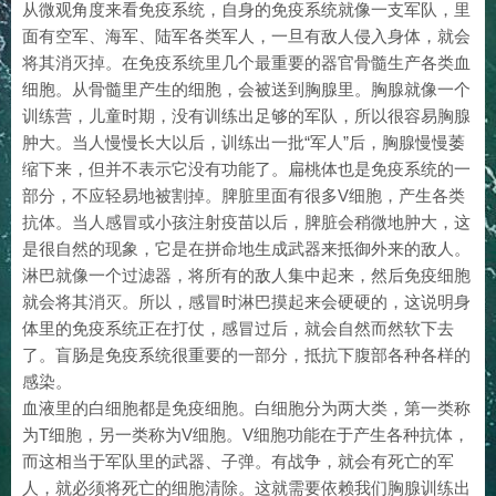
从微观角度来看免疫系统，自身的免疫系统就像一支军队，里
面有空军、海军、陆军各类军人，一旦有敌人侵入身体，就会
将其消灭掉。在免疫系统里几个最重要的器官骨髓生产各类血
细胞。从骨髓里产生的细胞，会被送到胸腺里。胸腺就像一个
训练营，儿童时期，没有训练出足够的军队，所以很容易胸腺
肿大。当人慢慢长大以后，训练出一批“军人”后，胸腺慢慢萎
缩下来，但并不表示它没有功能了。扁桃体也是免疫系统的一
部分，不应轻易地被割掉。脾脏里面有很多V细胞，产生各类
抗体。当人感冒或小孩注射疫苗以后，脾脏会稍微地肿大，这
是很自然的现象，它是在拼命地生成武器来抵御外来的敌人。
淋巴就像一个过滤器，将所有的敌人集中起来，然后免疫细胞
就会将其消灭。所以，感冒时淋巴摸起来会硬硬的，这说明身
体里的免疫系统正在打仗，感冒过后，就会自然而然软下去
了。盲肠是免疫系统很重要的一部分，抵抗下腹部各种各样的
感染。
血液里的白细胞都是免疫细胞。白细胞分为两大类，第一类称
为T细胞，另一类称为V细胞。V细胞功能在于产生各种抗体，
而这相当于军队里的武器、子弹。有战争，就会有死亡的军
人，就必须将死亡的细胞清除。这就需要依赖我们胸腺训练出