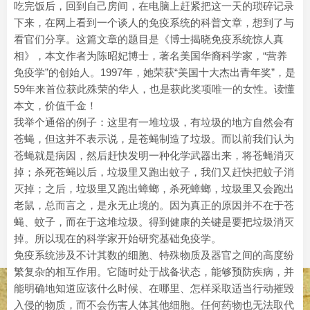
吃完饭后，回到自己房间，在电脑上赶紧把这一天的琐碎记录
下来，在网上看到一个谈人的免疫系统的科普文章，想到了与
看官们分享。这篇文章的题目是《博士揭晓免疫系统惊人真
相》，本文作者为陈昭妃博士，著名美国华裔科学家，“营养
免疫学”的创始人。1997年，她荣获“美国十大杰出青年奖”，是
59年来首位获此殊荣的华人，也是获此奖项唯一的女性。读懂
本文，价值千金！
我举个通俗的例子：这里有一堆垃圾，有垃圾的地方自然会有
苍蝇，但这并不表示说，是苍蝇制造了垃圾。而以前我们认为
苍蝇就是病因，然后赶快发明一种化学武器出来，将苍蝇消灭
掉；杀死苍蝇以后，垃圾里又跑出蚊子，我们又赶快把蚊子消
灭掉；之后，垃圾里又跑出蟑螂，杀死蟑螂，垃圾里又会跑出
老鼠，总而言之，是永无止境的。因为真正的原因并不在于苍
蝇、蚊子，而在于这堆垃圾。得到健康的关键是要把垃圾消灭
掉。所以现在的科学家开始研究基础免疫学。
免疫系统涉及不计其数的细胞、特殊物质及器官之间的高度纷
繁复杂的相互作用。它随时处于战备状态，能够预防疾病，并
能明确地知道应该什么时候、在哪里、怎样采取适当行动摧毁
入侵的物质，而不会伤害人体其他细胞。任何药物也无法取代