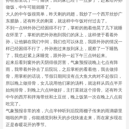
孙在那里玩了一个痛快，回到家已经十一点多了，赶紧给外孙
做饭，中午可能就睡了。
大人的中午饭很简单，昨天剩的鸡翅，我炒了一个西芹丝炒广
东腊肠，还有昨天的剩菜，就这样中午饭对付过去了。
不到一点钟外孙已经困得不行了，掌柜的抱着他晃了几下就睡
在怀里了，掌柜的把外孙抱到我们的床上，这样便于看着外
孙，让他躺在我们中间，我们也可以休息，我跟外孙的情况一
样已经困得不行了，外孙抱过来放到床上，观察了一下睡熟
了，我也赶紧上床睡觉，跟外孙一起下午三点钟起来。
起来后看到窗外的天阴得很厉害，气象预报说晚上七点有阵
雨，我带着外孙去了后院玩，之后掌柜的看着他，我去做排
骨，用掌柜的话说，节假日期间没有点大鱼大肉对不起假日，
所以晚上做排骨，女儿说用他们家的汤料，就这样从四点半开
始炖排骨，到晚上六点钟做好，主打菜就这个排骨。还有昨天
中午的西芹和拌海带丝和土豆丝，晚上饭第一次在晚上八点前
吃完了。
气象预报非常的准，六点半钟听到后院雨棚子传来的雨滴噼里
啪啦的声音，你能感觉到秋天的步伐快速走来，而在家乡现在
正是春暖花开的季节。