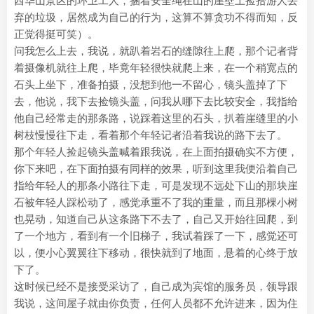
西华山景区的环卫工人，捆着安全绳在山的崖壁上捡拾游人丢
弃的垃圾，居然成为自己的行为，这算不算贪功不得而知，反
正觉得挺可笑）。
问我怎么上去，我说，就趴着岩石的缝隙往上爬，那个记者背
着摄像机就往上爬，毕竟年轻很快就爬上来，在一个稍宽点的
石头上坐下，准备拍摄，没想到他一不留心，镜头盖掉了下
去，他说，我下去捡镜头盖，问我从哪下去比较安全，我指给
他自己经常走的那条路，说踩着这里的石头，扒着崖缝里的小
树枝慢慢往下走，看着那个年轻记者沿着我说的路下去了。
那个年轻人捡起镜头盖喊着跟我说，在上面拍摄确实不方便，
你下来吧，在下面拍摄有同样的效果，听到这里我便沿着自己
指给年轻人的那条小路往下走，可是发现不远处下山的那块崖
石被年轻人踩松动了，感觉承重不了我的重量，而且那棵小树
也晃动，知道自己从这条路下不去了，自己又开始往回爬，到
了一个地方，看到有一个旧梯子，我试着踩了一下，感觉还可
以，便小心翼翼往下移动，很快就到了地面，悬着的心终于放
下了。
这时候已经不是接受采访了，自己成为宾馆的服务员，领导跟
我说，这间屋子就由你负责，任何人员都不允许进来，因为住