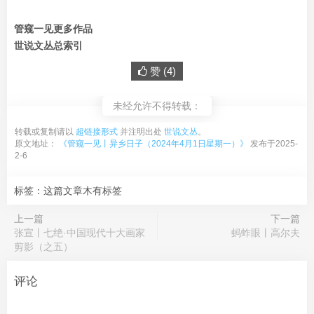
管窥一见更多作品
世说文丛总索引
赞 (
4
)
未经允许不得转载：
转载或复制请以
超链接形式
并注明出处
世说文丛
。
原文地址：
《管窥一见丨异乡日子（2024年4月1日星期一）》
发布于2025-
2-6
标签：这篇文章木有标签
上一篇
下一篇
张宣丨七绝·中国现代十大画家
蚂蚱眼丨高尔夫
剪影（之五）
评论