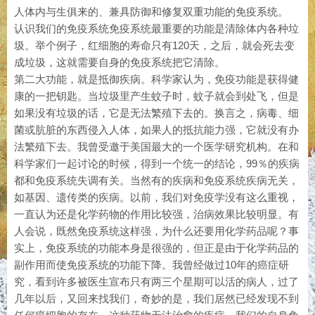
人体内与生俱来的、兼具防御和修复双重功能的免疫系统。
认识我们的免疫系统免疫系统最重要的功能是清除体内各种垃
圾。举个例子，红细胞的寿命只有120天，之后，就会死去变
成垃圾，这就需要自身的免疫系统把它清除。
第二大功能，就是抵御疾病。科学家认为，免疫功能是获得健
康的一把钥匙。当垃圾里产生蚊子时，蚊子就会到处飞，但是
如果没有垃圾的话，它是无法繁殖下去的。换言之，病毒、细
菌或肮脏的东西侵入人体，如果人的抵抗能力强，它就没有办
法繁殖下去。我曾受邀于美国最大的一个医学研究机构。在和
科学家们一起讨论的时候，得到一个统一的结论，99％的疾病
都和免疫系统失调有关。当然有的疾病和免疫系统疾病无关，
如基因、遗传类的疾病。以前，我们对免疫学没有这么重视，
一直认为还是化学药物的作用比较强，治病效果比较明显。有
人会说，既然免疫系统这样强，为什么还要用化学药品呢？事
实上，免疫系统的功能本身是很强的，但正是由于化学药品的
副作用而使免疫系统的功能下降。我曾经做过10年的癌症研
究，看到许多被医生宣布只有两三个星期可以活的病人，过了
几年以后，又回来找我们，奇妙的是，我们居然已经发现不到