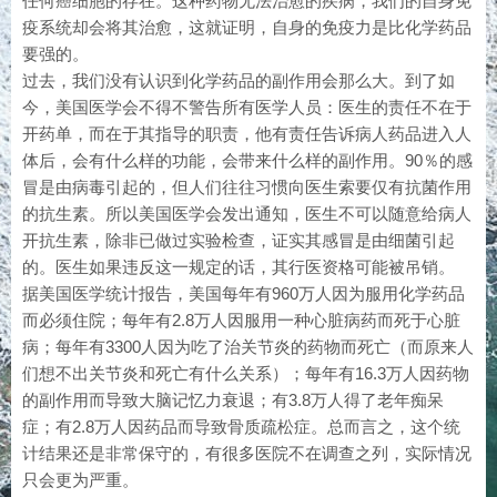
任何癌细胞的存在。这种药物无法治愈的疾病，我们的自身免
疫系统却会将其治愈，这就证明，自身的免疫力是比化学药品
要强的。
过去，我们没有认识到化学药品的副作用会那么大。到了如
今，美国医学会不得不警告所有医学人员：医生的责任不在于
开药单，而在于其指导的职责，他有责任告诉病人药品进入人
体后，会有什么样的功能，会带来什么样的副作用。90％的感
冒是由病毒引起的，但人们往往习惯向医生索要仅有抗菌作用
的抗生素。所以美国医学会发出通知，医生不可以随意给病人
开抗生素，除非已做过实验检查，证实其感冒是由细菌引起
的。医生如果违反这一规定的话，其行医资格可能被吊销。
据美国医学统计报告，美国每年有960万人因为服用化学药品
而必须住院；每年有2.8万人因服用一种心脏病药而死于心脏
病；每年有3300人因为吃了治关节炎的药物而死亡（而原来人
们想不出关节炎和死亡有什么关系）；每年有16.3万人因药物
的副作用而导致大脑记忆力衰退；有3.8万人得了老年痴呆
症；有2.8万人因药品而导致骨质疏松症。总而言之，这个统
计结果还是非常保守的，有很多医院不在调查之列，实际情况
只会更为严重。