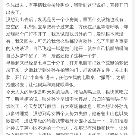
你先出去，有事情我会按铃叫你，我听到这里说好，直接开门
出去了。
没想到出去后，发现是另一个小房间，里面什么设施也没有，
空空的，我想回去拿把椅子过来坐，方便在那里等着呼唤，却
发现那个门打不开了，我又试图找另外的门，发现根本就没
有，我又回去，可无论我怎么敲都没有动静，忘了里面有重要
的人物谈话，自己飞起一脚想把门踹开，就在自己抬腿的瞬间
自己从梦中醒了。靠，居然还做了这样一个梦。
早晨起来已经是七点二十分了，打开电脑前把这个荒诞的梦记
录下来，之后就听到外孙在拍我的门，赶紧保存文件，关上电
脑，开门让“小皇帝”进来，任他在我的电脑桌上“撒野”，之后
抱他出去，让他妈妈和姥姥喂早饭。
今天大人的早饭是昨天买的油条，吃油条喝豆浆，很快就吃完
了，听掌柜的说，喂外孙吃早饭不太容易，总归连骗带哄把早
饭吃了，今天复活节假期，各大商场都休息，原本想让外孙九
点多钟睡觉，没想到母女两个人努力失败，他爸爸出山也以失
败告终，没法掌柜的约着我带着外孙围小区逛一下，我们推着
外孙去了离小区不远的一个地方，在那里有滑梯和秋千，让外