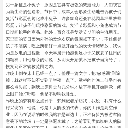
另一象征是小兔子，原因是它具有极强的繁殖能力，人们视它
为新生命的创造者。节日中，成年人会形象生动地告诉孩子们
复活节彩蛋会孵化成小兔子。许多家庭还会在花园草坪里放些
彩蛋，让孩子们玩找彩蛋的游戏。复活节彩蛋和小兔也成为节
日期间抢手的商品。此外，百合花是复活节期间的主流用花。
家里面的节日因为外孙的发烧欢庆的氛围减了不少，不过倒是
孩子不装病，吃上药稍好一点就开始他的欢快情绪释放，我认
为是放电的过程慢，今天早晨开始感觉这小子又恢复了往日的
狗精神，用他母亲的话说，从明天开始就不把孩子当病号了，
恢复到正常管教范围之内。
昨晚上倒在床上已经一点了，整理一篇文字，把“敏感词”删除
掉，就这样不知不觉到了半夜一点了。掌柜的昨晚上似乎也有
那么点失眠，到我上床睡觉前几分钟才放下手机开始睡觉，闭
上眼开始打呼噜，倒是不影响我睡觉。
昨晚上的梦有那么点邪乎，梦到记者采访我，我说，我有什么
好采访的，他说，你是工人阶级的代表，你的工作是高空作
业，因为在说话的时候我站在悬崖边上，正准备捡拾被游客随
意丢下的垃圾（一定是张冠李戴了，之前看到类似蜘蛛人的陕