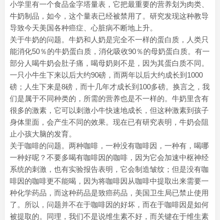
小学里有一个食品金字塔量表，它把最重要的营养划为肉类、
牛奶制品，如今，这个量表已经被禁用了。研究发现这种教导
导致今天美国各种癌症、心脏病不断地上升。
关于牛奶的问题。牛奶和人奶是完全不一样的蛋白质，人类只
能消化50％的牛奶蛋白质，消化吸收90％的母奶蛋白质。有一
部分人喝牛奶会肚子痛，喝母奶则不是，因为其蛋白质不同。
一只小牛生下来以后大约90磅，而两年以后大约成长到1000
磅；人生下来是8磅，而十几年才成长到100多磅。换言之，我
们是属于不同种类的，所需的营养也是不一样的。牛奶里含有
很多的激素，它可以刺激小牛快速地成长，但这种激素到孩子
身体里面，会产生不同的效果。现在已有研究表明，牛奶会阻
止小孩大脑的发育。
关于咖啡的问题。两种咖啡，一种没有咖啡因，一种有，喝哪
一种好呢？不要多喝有咖啡因的咖啡，因为它会加速中枢神经
系统的刺激，也有实验报告表明，它会制造皱纹；但是没有咖
啡因的咖啡更不能喝，因为将咖啡因从咖啡中提取出来需要一
种化学药品，而这种药品是致癌药品，美国卫生局已禁止使用
了。所以，问题并不在于咖啡因的好坏，而在于咖啡因是如何
被提取的。同理，我们不是说维生素不好，而关键在于维生素