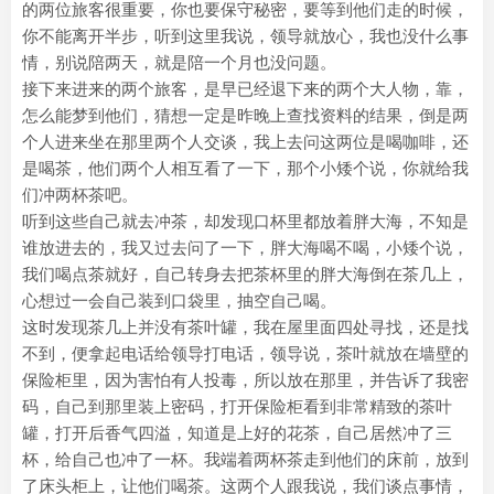
的两位旅客很重要，你也要保守秘密，要等到他们走的时候，
你不能离开半步，听到这里我说，领导就放心，我也没什么事
情，别说陪两天，就是陪一个月也没问题。
接下来进来的两个旅客，是早已经退下来的两个大人物，靠，
怎么能梦到他们，猜想一定是昨晚上查找资料的结果，倒是两
个人进来坐在那里两个人交谈，我上去问这两位是喝咖啡，还
是喝茶，他们两个人相互看了一下，那个小矮个说，你就给我
们冲两杯茶吧。
听到这些自己就去冲茶，却发现口杯里都放着胖大海，不知是
谁放进去的，我又过去问了一下，胖大海喝不喝，小矮个说，
我们喝点茶就好，自己转身去把茶杯里的胖大海倒在茶几上，
心想过一会自己装到口袋里，抽空自己喝。
这时发现茶几上并没有茶叶罐，我在屋里面四处寻找，还是找
不到，便拿起电话给领导打电话，领导说，茶叶就放在墙壁的
保险柜里，因为害怕有人投毒，所以放在那里，并告诉了我密
码，自己到那里装上密码，打开保险柜看到非常精致的茶叶
罐，打开后香气四溢，知道是上好的花茶，自己居然冲了三
杯，给自己也冲了一杯。我端着两杯茶走到他们的床前，放到
了床头柜上，让他们喝茶。这两个人跟我说，我们谈点事情，