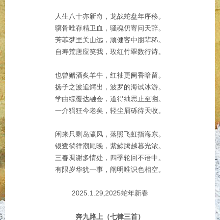
人生八十亦新奇，龙战蛇盘年序移。
骥骨唯存精卫血，骚魂仍寄问天辞。
芳菲梦里关山远，顽健客中朋辈稀。
自寿荒唐应笑我，玫红竹翠数行诗。
也曾赌酒炙羊牛，红袖更阑香暗留。
扬子之波追鳄出，波罗的海试冰游。
学由综覆达融会，道得䌷思止至幽。
一介狷狂今老矣，轻尘屑砾待天收。
闲来只剩岛瀛风，落照飞虹指海东。
银鹭徜徉潮尾晚，紫鲸腾越暮光浓。
三春凋谢多情处，四季轮回不语中。
有限岁华犹一事，阐明唯识色相空。
2025.1.29,2025蛇年新春
奔九路上（七律三首）