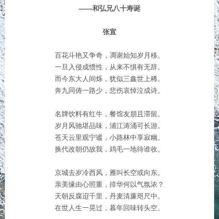
——和弘兄八十寿诞
张宣
百花斗艳又争奇，凋谢始知岁月移。
一旦入侵成惯性，从来不惧有无辞。
而今东大人间烁，犹似三鑫世上稀。
奔九同俦一路少，悲伤哀悼泣成诗。
名牌饮料有红牛，餐馆友朋且滞留。
岁月风驰堪品味，浦江涛涌可长游。
苍天云里观宁谧，小路林中享寂幽。
换代改朝仍故我，鸡毛一地待谁收。
京城去岁冷西风，雁叫长空或向东。
亲美缘由心照重，排华何以气氛浓？
天朝反腐迢千里，丹麦清廉咫尺中。
在世人生一晃过，暮年回味转头空。