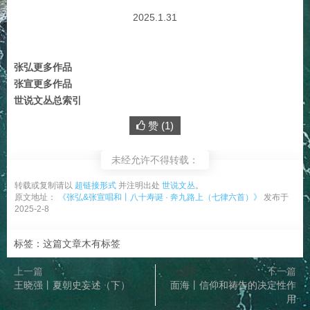
2025.1.31
张弘更多作品
张宣更多作品
世说文丛总索引
赞 (
1
)
未经允许不得转载：
转载或复制请以
超链接形式
并注明出处
世说文丛
。
原文地址：
《张弘&张宣唱和丨八十寿诞 · 奔九路上（七律六首）》
发布于
2025-2-8
标签：这篇文章木有标签
上一篇
下一篇
王晓强丨夏朝史妄述（下）
面海丨信仰和祷告的决定性作
用