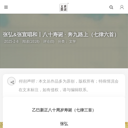
张弘&张宣唱和丨八十寿诞 · 奔九路上（七律六首）
2025-2-8
阅读(1018)
评论(0)
分类：
文学
特别声明：
本文丛作品多为原创，版权所有；特殊情况会
在文末标注，如有侵权，请与编辑联系。
乙巳新正八十周岁寿诞（七律三首）
张弘