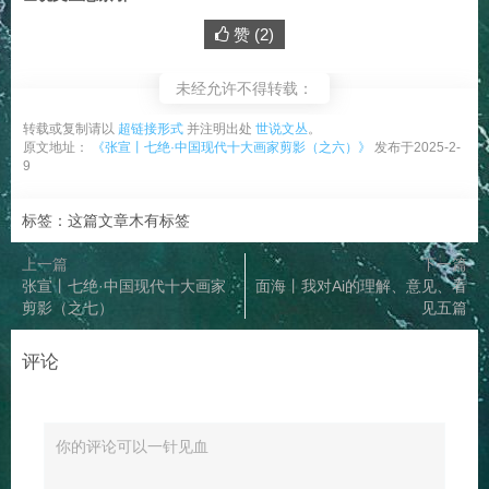
赞 (
2
)
未经允许不得转载：
转载或复制请以
超链接形式
并注明出处
世说文丛
。
原文地址：
《张宣丨七绝·中国现代十大画家剪影（之六）》
发布于2025-2-
9
标签：这篇文章木有标签
上一篇
下一篇
张宣丨七绝·中国现代十大画家
面海丨我对Ai的理解、意见、看
剪影（之七）
见五篇
评论