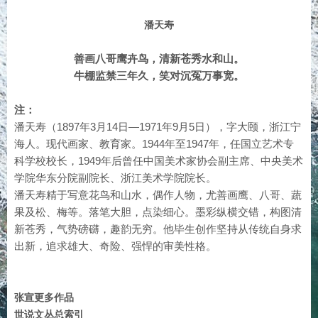
潘天寿
善画八哥鹰卉鸟，清新苍秀水和山。
牛棚监禁三年久，笑对沉冤万事宽。
注：
潘天寿（1897年3月14日—1971年9月5日），字大颐，浙江宁
海人。现代画家、教育家。1944年至1947年，任国立艺术专
科学校校长，1949年后曾任中国美术家协会副主席、中央美术
学院华东分院副院长、浙江美术学院院长。
潘天寿精于写意花鸟和山水，偶作人物，尤善画鹰、八哥、蔬
果及松、梅等。落笔大胆，点染细心。墨彩纵横交错，构图清
新苍秀，气势磅礴，趣韵无穷。他毕生创作坚持从传统自身求
出新，追求雄大、奇险、强悍的审美性格。
张宣更多作品
世说文丛总索引