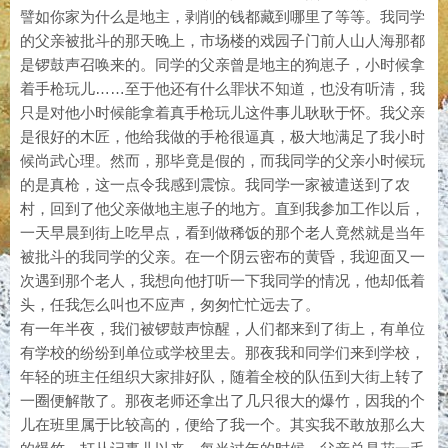
譬如你家为什么是地主，剥削的钱都藏到哪里了等等。我同学
的父亲被批斗的那天晚上，市场楼的戏园子门前人山人海那都
是锣鼓声召唤来的。同学的父亲曾是地主的狗崽子，小时候拿
着手枪玩儿……至于他还有什么罪状不知道，也没有听清，我
只是对他小时候能拿着真手枪玩儿这件事儿耿耿于怀。我父亲
是很好的木匠，他给我做的手枪很逼真，极大地满足了我小时
候尚武心理。然而，那毕竟是假的，而我同学的父亲小时候玩
的是真枪，这一点令我感到震惊。我同学一家被遣送到了农
村，回到了他父亲做地主崽子的地方。直到我参加工作以后，
一天早晨到街上吃早点，看到做稀饭的那个老人竟然就是当年
被批斗的我同学的父亲。在一个阴云密布的黄昏，我迎面又一
次遇到那个老人，我想向他打听一下我同学的情况，他却低着
头，任我怎么叫也不应声，匆匆忙忙远去了。
有一年半夜，我们被锣鼓声惊醒，人们都来到了街上，有单位
有学校的纷纷到单位或学校里去。那夜我和同学们来到学校，
年轻的班主任组织大家排好队，随着全校的队伍到大街上转了
一圈便解散了。那夜老师还拿出了几只很大的爆竹，因我的个
儿在班里属于比较高的，便给了我一个。其实我不敢放那么大