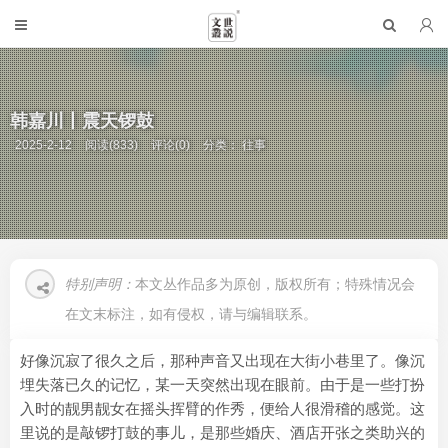
韩嘉川丨震天锣鼓
2025-2-12
阅读(833)
评论(0)
分类：
往事
特别声明：
本文丛作品多为原创，版权所有；特殊情况会
在文末标注，如有侵权，请与编辑联系。
好像沉寂了很久之后，那种声音又出现在大街小巷里了。像沉
埋失落已久的记忆，某一天突然出现在眼前。由于是一些打扮
入时的靓男靓女在摇头挥臂的作秀，便给人很滑稽的感觉。这
里说的是敲锣打鼓的事儿，是那些婚庆、酒店开张之类助兴的