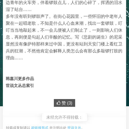
边青年的火车旁，伴着锣鼓点儿，人们的心碎了，挥洒的泪水
湿了站台……
多年没有听到锣鼓声了。在街心花园里，一些怀旧的中老年人
聚在一起唱老歌，不知是什么人心血来潮，找出一套锣鼓，叮
叮当当地敲起来，不一会儿便被人们制止了，一则影响人们休
息，再则便是勾起人们辛酸的记忆。写《悲剧的诞生》的尼采
显然没有像萨特那样来过中国，更没有站到天安门楼上看红卫
兵的狂潮，不然他肯定会解释人类怎么会有那么多敲锣打鼓的
理由……
韩嘉川更多作品
世说文丛总索引
赞 (
3
)
未经允许不得转载：
转载或复制请以
超链接形式
并注明出处
世说文丛
。