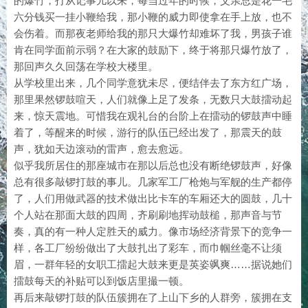
的爆竹，打从记事儿以来，每当过年的时候，父亲总是花一毛
六分钱买一挂小鞭给我，那小鞭的威力即使拿在手上放，也不
会伤着。而那夜老师给我的那只大爆竹却难坏了我，男孩子谁
肯在同学面前示弱？在大家的鼓励下，终于将那只爆竹放了，
那回声久久回荡在学校大楼里。
从学校里出来，几个同学意犹未尽，便结伴去了东方红广场，
那里果然锣鼓喧天，人们就像上足了发条，无数只大鼓擂动起
来，惊天震地。可惜我在观礼台的台阶上在擂动的锣鼓声中睡
着了，等醒来的时候，游行的队伍已经出发了，那震天的鼓
声，犹如天边滚动的雷声，愈去愈远。
似乎我所居住的那座城市在那以后总也没有断绝锣鼓声，好像
总有很多敲锣打鼓的事儿。几家军工厂枪炮与军舰的生产都停
了，人们用做武器的技术做出比卡车的车厢还大的圆鼓，几十
个人站在那面大鼓的四周，齐刷刷地挥动鼓槌，那声音与节
奏，真的有一种人定胜天的威力。像市场经济背景下的竞争一
样，各工厂纷纷做出了大鼓扎出了彩车，而巾帼丝毫不让须
眉，一群年轻的女职工擂起大鼓来更是英姿飒爽……据说她们
擂鼓每天的补贴可以到饭店里撮一顿。
再后来敲锣打鼓的队伍簇拥在了上山下乡的人群旁，簇拥在支