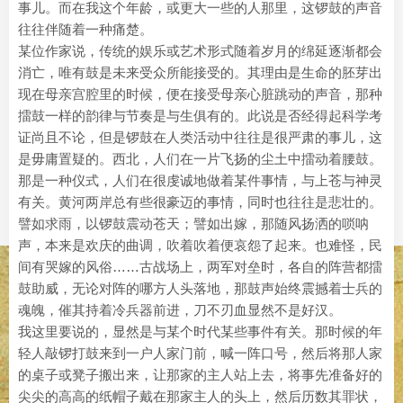
事儿。而在我这个年龄，或更大一些的人那里，这锣鼓的声音
往往伴随着一种痛楚。
某位作家说，传统的娱乐或艺术形式随着岁月的绵延逐渐都会
消亡，唯有鼓是未来受众所能接受的。其理由是生命的胚芽出
现在母亲宫腔里的时候，便在接受母亲心脏跳动的声音，那种
擂鼓一样的韵律与节奏是与生俱有的。此说是否经得起科学考
证尚且不论，但是锣鼓在人类活动中往往是很严肃的事儿，这
是毋庸置疑的。西北，人们在一片飞扬的尘土中擂动着腰鼓。
那是一种仪式，人们在很虔诚地做着某件事情，与上苍与神灵
有关。黄河两岸总有些很豪迈的事情，同时也往往是悲壮的。
譬如求雨，以锣鼓震动苍天；譬如出嫁，那随风扬洒的唢呐
声，本来是欢庆的曲调，吹着吹着便哀怨了起来。也难怪，民
间有哭嫁的风俗……古战场上，两军对垒时，各自的阵营都擂
鼓助威，无论对阵的哪方人头落地，那鼓声始终震撼着士兵的
魂魄，催其持着冷兵器前进，刀不刃血显然不是好汉。
我这里要说的，显然是与某个时代某些事件有关。那时候的年
轻人敲锣打鼓来到一户人家门前，喊一阵口号，然后将那人家
的桌子或凳子搬出来，让那家的主人站上去，将事先准备好的
尖尖的高高的纸帽子戴在那家主人的头上，然后历数其罪状，