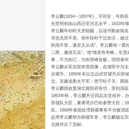
李云麟(1834一1897年)，字同安
先世明初由山西迁至河北永平，1833
李云麟年幼时天资聪颖，以读书勤奋闻名
等也无所不览。他年轻时干过农活，做过
秋闱不第，遂弃文从戎”。李云麟有一爱
二两，遍游五岳”。他“雄直有奇略，生贵
事，不为则已，为则登峰造极，琐琐者何
李云麟从军后投奔曾国藩，在湘军中与太
步擢升。1858年冬以五品武官擢升兵
北、安徽追剿太平军；曾守松子关、两路
李云麟因收复湖北襄阳府有功，受到清廷
1863年秋，李云麟升迁四品京堂候补，
苏领队大臣，兼署塔尔巴哈参赞大臣；18
臣。1868年春因处理新疆事务不当被清
起用李云麟帮办新疆军务，李云麟随左宗
北路作出了贡献。