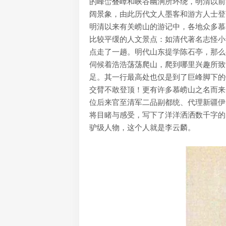
的峰峦叠嶂和峡谷幽涧所环绕，明清以前
阔景象，由此历代文人墨客和游方人士登
明清以来有关崂山的游记中，各地众多慕
比较平缓的人文景点：如清代著名志怪小
点走了一趟。明代山东提学陈石亭，那么
伺候着浩浩荡荡爬山，爬到哪里兴趣所致
足。其一行最高处也仅是到了巨峰脚下的
交臂不敢登顶！更有许多慕崂山之名而来
位后来官至清军二品副都统、代理新疆伊
将目睹与感受，写下了洋洋洒洒数千字的
驴级人物，这个人就是李云麟。