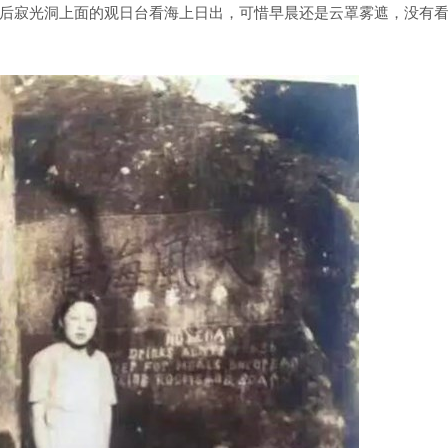
后寂光洞上面的观日台看海上日出，可惜早晨还是云罩雾遮，没有