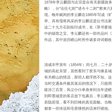
1878年李云麟因与左宗棠在有关新疆
略》，分“论往七则”“述今十二则”“察
现。晚年赋闲的李云麟在1885年写成
举。具有儒将风采的李云麟还是位书法家
这二十九方石刻拓印成书，名《草书要领
中的镇馆之宝。李云麟还有一部作品叫《
作品，其中游历崂山时所作诸多诗词都收
清咸丰甲寅年（1854年）闰七月，二
城的高处东望，居然看到了胶东与掖县城
有关崂山的情况，那些人都浑然不知。这
当时交通条件极其落后的情况下，只能用
跋涉三百里，风尘仆仆单身来到当年进崂
到即墨城里的客店放下包裹后，李云麟急
若隐若现，看不到巨峰的真实面貌。当晚
都拿一些传说和毛骨悚然的话来吓唬他。