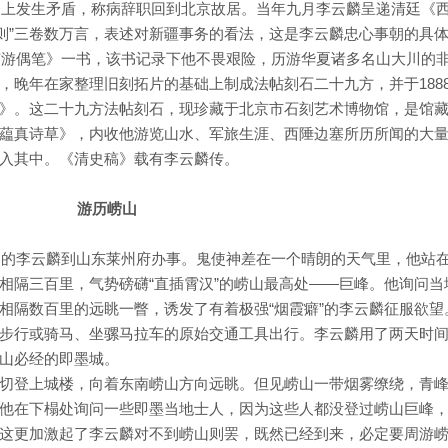
政务上发生矛盾，称病辞职回到北京故居。当年九月李云麟呈递清廷《
来六则”三卷数万言，表述对新疆事务的看法，这是李云麟忠心事朝的具
《旷游偶笔》一书，该书记录下他不畏艰险，历游华夏诸多名山大川的
，晚年在家整理旧刻拓片的基础上制成法帖刻石二十九方，并于188
》。这二十九方法帖刻石，现珍藏于北京市石刻艺术博物馆，是馆
藴真诗草》，内收他游览山水、军旅生涯、西陲边塞所历所闻的大
入其中。《清史稿》载有李云麟传。
游历崂山
十岁的李云麟到山东莱州府办事。鬼使神差在一个晴朗的天气里，他站
相隔三百里，气势磅礴“直插霄汉”的崂山最高处——巨峰。他询问当
相隔数百里的远眺一瞥，诱发了有着极强“烟霞癖”的李云麟征服欲望
步行或骑马、坐骡马拉车的原始交通工具出行。李云麟用了两天时
山必经的即墨城。
切登上城楼，向着东南崂山方向远眺。但见崂山一带烟雾缭绕，青
他在下榻处询问一些即墨当地士人，因为这些人都没登过崂山巨峰
这更加激起了李云麟对不到崂山则罢，既然已经到来，必定要周游