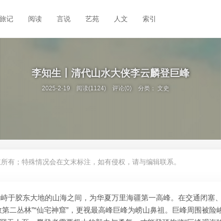
旅记
阅读
言说
艺苑
人文
索引
李知生丨清代山水大侠李云麟登巨峰
2025-2-19
阅读(1124)
评论(0)
分类：
文史
权所有；特殊情况会在文末标注，如有侵权，请与编辑联系。
地耸峙于胶东大地的山海之间，为华夏万里海疆第一高峰。在交通闭塞
第二丛林”“仙宅神窟”，更视最高峰巨峰为崂山鼻祖。巨峰周围被险