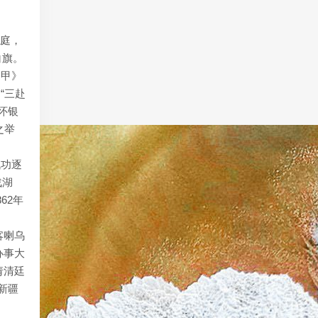
家庭，
白旗。
遁甲》
“三赴
怀银
之举
战功逐
战湖
62年
喀喇乌
办事大
请清廷
新疆