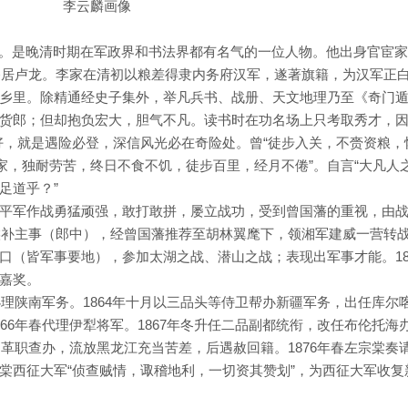
李云麟画像
，号雨苍。是晚清时期在军政界和书法界都有名气的一位人物。他出身官宦
年移居卢龙。李家在清初以粮差得隶内务府汉军，遂著旗籍，为汉军正
乡里。除精通经史子集外，举凡兵书、战册、天文地理乃至《奇门
货郎；但却抱负宏大，胆气不凡。读书时在功名场上只考取秀才，因
好，就是遇险必登，深信风光必在奇险处。曾“徒步入关，不赍资粮，
家，独耐劳苦，终日不食不饥，徒步百里，经月不倦”。自言“大凡人
足道乎？”
平军作战勇猛顽强，敢打敢拼，屡立战功，受到曾国藩的重视，由
部候补主事（郎中），经曾国藩推荐至胡林翼麾下，领湘军建威一营转
口（皆军事要地），参加太湖之战、潜山之战；表现出军事才能。18
嘉奖。
办理陕南军务。1864年十月以三品头等侍卫帮办新疆军务，出任库尔
66年春代理伊犁将军。1867年冬升任二品副都统衔，改任布伦托海
廷革职查办，流放黑龙江充当苦差，后遇赦回籍。1876年春左宗棠奏
棠西征大军“侦查贼情，诹稽地利，一切资其赞划”，为西征大军收复