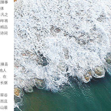
西陲事
体体
非凡之
8年将
藏精品
量诗词
在掖县
地人
。在
间长驱
峰翠谷
，而且
崂山最