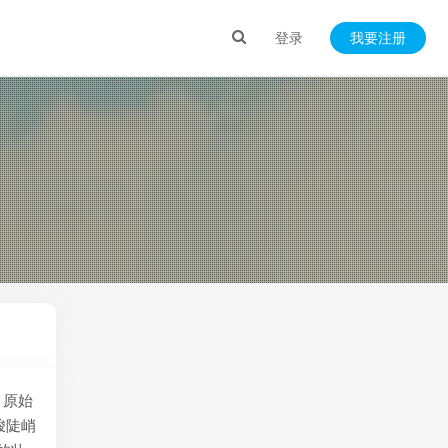
登录
我要注册
、原始
峻陡峭