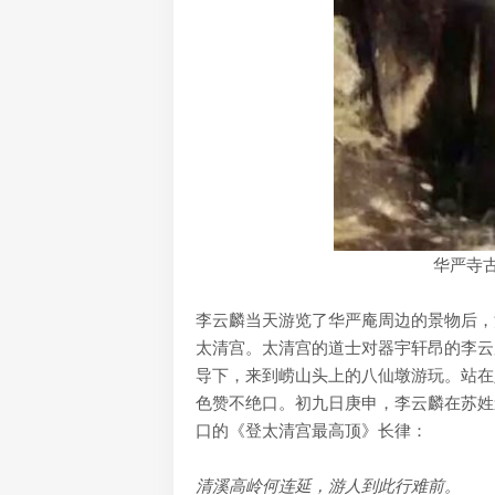
华严寺
李云麟当天游览了华严庵周边的景物后，
太清宫。太清宫的道士对器宇轩昂的李云
导下，来到崂山头上的八仙墩游玩。站在
色赞不绝口。初九日庚申，李云麟在苏姓
口的《登太清宫最高顶》长律：
清溪高岭何连延，游人到此行难前。