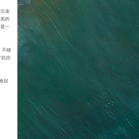
了沿途
优美的
雾遮一
，不睹
‘此挂
晚宿