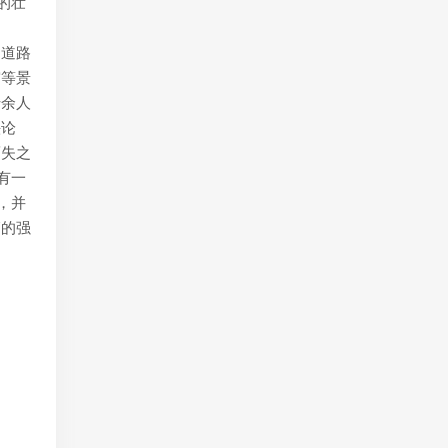
的壮
、道路
宫等景
十余人
头论
而失之
有一
，并
篇的强