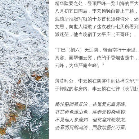
精华险要之处，登顶巨峰一览山海的巨大
八月初五日丙辰，李云麟独自带上干粮，
观感所推敲写就的十多首长短律诗外，还
文思，向世人讴歌了这次独行七天所看到
派迷茫，他当晚宿于太平庄（王哥庄）。
“丁巳（初六）天适阴，转而南行十余里
真容。而翠钿云鬓，依约于香烟杳靄中，
云峰，为华严庵主峰’。”
薄暮时分，李云麟在阴雾中到达禅院华严
于禅院的客房内。李云麟在七律《晚阴赴
路转壑回暮景浓，崔嵬复见矗霄峰。
苍茫树色迷山色，浩瀚云容杂海容。
不见仙人参鹿鹤，但愁窟穴隐蛟龙。
会看明日阳乌浴，照散烟霞亿万重。