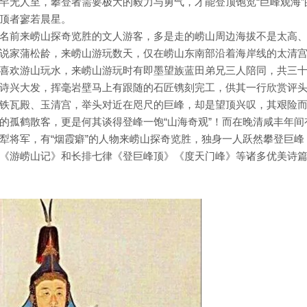
罕无人至，攀登者需要极大的毅力与勇气，才能登顶饱览“巨峰观海”
顶者寥若晨星。
名前来崂山探奇览胜的文人游客，多是走的崂山周边海拔不是太高
说家蒲松龄，来崂山游玩数天，仅在崂山东南部沿着海岸线的太清
喜欢游山玩水，来崂山游玩时有即墨望族蓝田弟兄三人陪同，共三
诗兴大发，挥毫岩壁马上有跟随的石匠镌刻完工，供其一行欣赏评
铁瓦殿、玉清宫，举头对近在咫尺的巨峰，却是望顶兴叹，其艰险
的孤鹤散客，更是何其谈得登峰一饱“山海奇观”！而在晚清咸丰年间
犁将军，有“烟霞癖”的人物来崂山探奇览胜，独身一人跃然攀登巨峰
《游崂山记》和长排七律《登巨峰顶》《度天门峰》等诸多优美诗