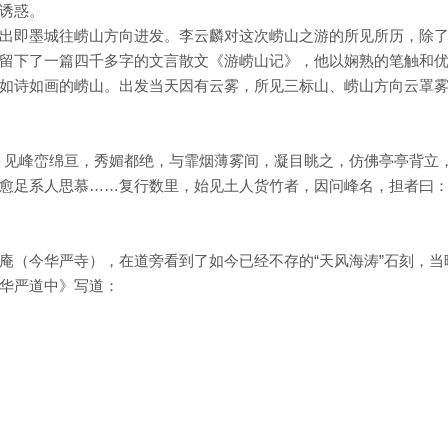
诱惑。
出即墨城往崂山方向进发。李云麟对这次崂山之游的所见所历，除
留下了一篇四千多字的文言散文《游崂山记》，他以娴熟的笔触和
如诗如画的崂山。出发当天因有云雾，所见三标山、崂山方向云罩
。见峰峦绵亘，秀媚都绝，与霏烟薄雾间，凝目眺之，仿佛亭亭背立
愈足系人思慕……复行数里，始见土人货竹者，因问峰名，担者曰：
庵（今华严寺），在道旁看到了如今已经不存的“天风海涛”石刻，当
华严道中》写道：