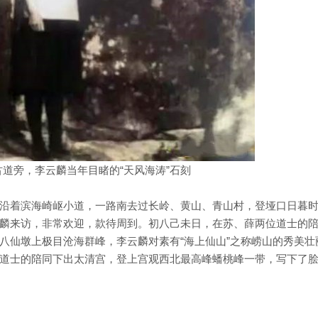
古道旁，李云麟当年目睹的“天风海涛”石刻
沿着滨海崎岖小道，一路南去过长岭、黄山、青山村，登垭口日暮
麟来访，非常欢迎，款待周到。初八己未日，在苏、薛两位道士的
八仙墩上极目沧海群峰，李云麟对素有“海上仙山”之称崂山的秀美壮
道士的陪同下出太清宫，登上宫观西北最高峰蟠桃峰一带，写下了