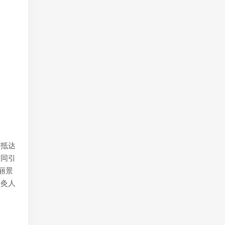
时抵达
陪同引
丽景
脍灸人