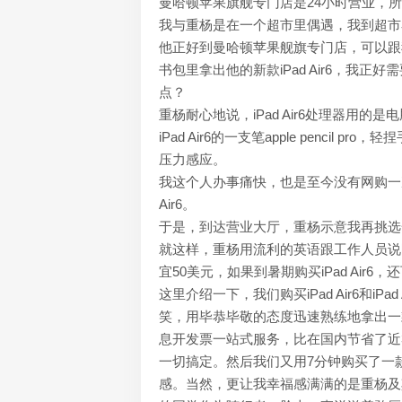
曼哈顿苹果旗舰专门店是24小时营业，
我与重杨是在一个超市里偶遇，我到超市
他正好到曼哈顿苹果舰旗专门店，可以跟
书包里拿出他的新款iPad Air6，我正
点？
重杨耐心地说，iPad Air6处理器
iPad Air6的一支笔apple penc
压力感应。
我这个人办事痛快，也是至今没有网购一
Air6。
于是，到达营业大厅，重杨示意我再挑选
就这样，重杨用流利的英语跟工作人员说明
宜50美元，如果到暑期购买iPad Ai
这里介绍一下，我们购买iPad Air6和i
笑，用毕恭毕敬的态度迅速熟练地拿出一
息开发票一站式服务，比在国内节省了近30
一切搞定。然后我们又用7分钟购买了一
感。当然，更让我幸福感满满的是重杨及