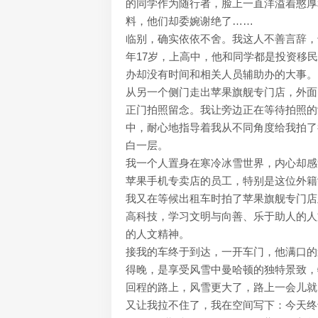
的同学作为随行者，脸上一直洋溢着憨厚
料，他们却委婉谢绝了……
临别，确实依依不舍。我这人不善言辞，
年17岁，上高中，他和同学都是投资移
办却没有时间和相关人员辅助办的大事。
从另一个侧门走出苹果旗舰专门店，外面
正门拍照留念。我让旁边正在等待拍照的女
中，耐心地指导着我从不同角度给我拍了
白一层。
我一个人置身在寒冷冰雪世界，内心却感
苹果手机专卖店的员工，特别是这位外籍
我又在等候出租车时拍了苹果旗舰专门店
高科技，学习文明与向善、乐于助人的人
的人文精神。
接我的车终于到达，一开车门，他满口的
得晚，是享受风雪中曼哈顿的独特景致，特
回程的路上，风雪更大了，路上一会儿就
又让我拉不住了，我在空间写下：今天终于用