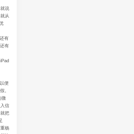
，就说
间就从
优
。还有
，还有
Pad
。
可以便
暑假。
的微
录入信
钟就把
足
，重杨