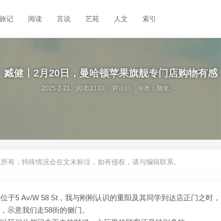
旅记
阅读
言说
艺苑
人文
索引
臧健丨2月20日，曼哈顿苹果旗舰专门店购物有感
2025-2-21
阅读(1133)
评论(0)
分类：
随笔
权所有；特殊情况会在文末标注，如有侵权，请与编辑联系。
venue位于5 Av/W 58 St，我与刚刚认识的重阳及其同学到达店正门之时
，示意我们走58街的侧门。