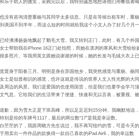
和乐于助人的微笑，采购完以后，我特别诚恳地想请他们用餐或者
也没有咨询清楚重杨与其同学太多信息。只是在等候出租车时，重
民到美国不到半年，而这么短的时间就给我这个小文人办了好几个月
已经沸沸扬扬地飘起了鹅毛大雪。我又转到正门，此时，有几个外
士帮助我在iPhone 16正门处拍照，而她在凛冽的寒风和大雪纷纷
很多照片。等我用英文跟她说谢谢的时候，她的长发与毛绒大衣上
觉置身于阳春三月。明明是身在异国他乡，我突然感觉与重杨、杨
女士是似曾相识的感觉，也许这就是传说的世界人文人性光辉的大
及周边的风景。我们是爱国的也使用国货，但是我们也要学会学习
文气息。它给我们的生活带来了便捷、快速和无以言表，被重视、
道歉，因为雪大正是下班高峰，所以足足迟到15分钟。我幽默地说
别是你的车牌号1117，最后的两位数“17”是我是幸运数。
白茫茫的了，我跟周晓方先生说过，我不再写纽约的雪，可是今天
卖出一件作品的款换得一款自己喜欢的iPad Air6，我的幸运数