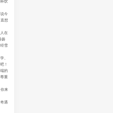
喝杯饮
杨说今
一直想
国人在
扬扬
已经雪
同学、
同吧！
顶端的
被尊重
，你来
的奇遇