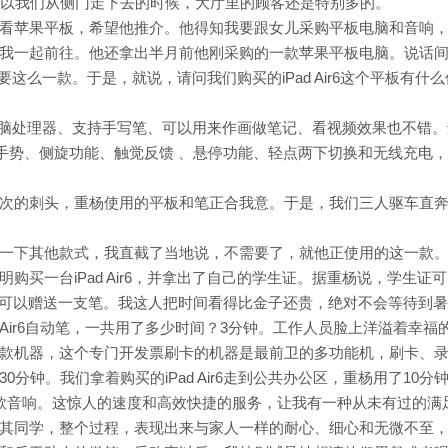
所以我们从侧门走下去的时候，大厅里的顾客还是特别多的。
看苹果平板，希望他推介。他得知我要跟女儿采购平板电脑和音响
我一起前往。他还拿出半月前他刚采购的一款苹果平板电脑。说话
好需要这么一款。于是，就说，请问我们购买的iPad Air6这个平板有什么
用的是电脑处理器、支持手写笔、可以用来作画做笔记、看视频效果也不错
il pro，轻捏手势、侧旋功能、触觉反馈 、悬停功能、轻点两下切换和无线充电
次的刺头，重杨使用的平板和笔正合我意。于是，我们三人驱车直奔i
一下其他款式，我直截了当地说，不需要了，就他正使用的这一款
购买一台iPad Air6，并拿出了自己的学生证。据重杨说，学生证
r6，还可以赠送一支笔。我这人把时间看得比金子还贵，绝对不会等待到
Pad Air6自动笔，一共用了多少时间？3分钟。工作人员脸上洋溢着幸福
款机器，这个专门开发票刷卡的机器是最前卫的多功能机，刷卡、
分钟。我们拿着购买的iPad Air6走到公共办公区，重杨用了10分
款音响。这惊人的速度和高效快捷的服务，让我有一种从未有过的满
其同学，整个过程，表现出来与家人一样的耐心、细心和无微不至