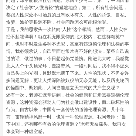
问题，却不能根治社会问题。原因至少有二：第一，中国国情
决定了社会学“人微言轻”的尴尬地位；第二，所有社会问题，
都跟人性深处不可治愈的丑恶败坏有关。人性的骄傲、自私、
贪婪、嫉妒等根源不除，社会问题怎么可能根治呢。
于是，我的思索头一次转向“人性”这个领域。然而，人性实在
经不起端详啊！就在我无限景仰的北大校内，在这群精英中
间，也时不时发生各种不光彩，甚至有违道德伦理和法律的事
情。我必须承认，自己里面也常常有不好的想法，某些自己说
过的话、做过的事，今日想起仍觉羞愧。刚进北大时，我感觉
北大人个个头顶光环，走路带风。一段时间后，我不得不熄灭
自己头上的光圈，且默默地摘了下来。人性的现状，不但令许
多问题无解，更让人类深陷被奴役的无奈无能，以及历史轮回
的怪圈中。既如此，人间岂能建立天堂式的共产主义呢？
还有一次，老师在课堂讲到，社会的健康和进步需要道德伦理
资源，这种资源会驱动人们为社会做出建设性，而非破坏性的
行为。自古以来，中国有一套传统的道德伦理资源。几十年
前，雷锋精神风靡一时，也算一种伦理资源。我问老师：“当
下中国，还有哪些有效的伦理资源？”老师无奈摇头。我再次
体会到一种虚空感。