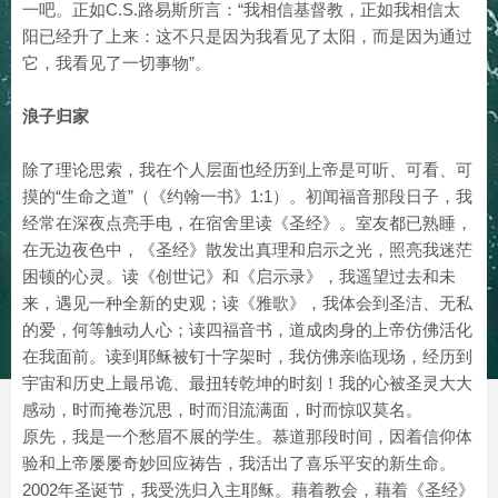
一吧。正如C.S.路易斯所言：“我相信基督教，正如我相信太
阳已经升了上来：这不只是因为我看见了太阳，而是因为通过
它，我看见了一切事物”。
浪子归家
除了理论思索，我在个人层面也经历到上帝是可听、可看、可
摸的“生命之道”（《约翰一书》1:1）。初闻福音那段日子，我
经常在深夜点亮手电，在宿舍里读《圣经》。室友都已熟睡，
在无边夜色中，《圣经》散发出真理和启示之光，照亮我迷茫
困顿的心灵。读《创世记》和《启示录》，我遥望过去和未
来，遇见一种全新的史观；读《雅歌》，我体会到圣洁、无私
的爱，何等触动人心；读四福音书，道成肉身的上帝仿佛活化
在我面前。读到耶稣被钉十字架时，我仿佛亲临现场，经历到
宇宙和历史上最吊诡、最扭转乾坤的时刻！我的心被圣灵大大
感动，时而掩卷沉思，时而泪流满面，时而惊叹莫名。
原先，我是一个愁眉不展的学生。慕道那段时间，因着信仰体
验和上帝屡屡奇妙回应祷告，我活出了喜乐平安的新生命。
2002年圣诞节，我受洗归入主耶稣。藉着教会，藉着《圣经》