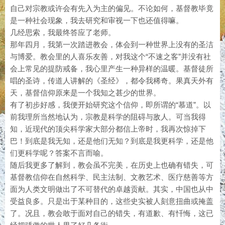
自己对宗教或许会有先入为主的偏见。不论如何，基督教毕竟
是一种社会现象，我去研究和审视一下也还值得嘛。
几经思索，我最终答应了老师。
那年四月，我第一次踏进教会，体会到一种世界上没有的圣洁
与博爱。教会里的人喜乐友善，对我这个“不速之客”并没有社
会上常见的提防戒备，我心里产生一种异样的温暖。基督徒所
唱的圣诗，传道人讲解的《圣经》，都令我稀奇。果真天外有
天，基督信仰原来是一个我知之甚少的世界。
有了初步好感，我便开始研究这个信仰，即所谓的“慕道”。以
前我理所当然地认为，宗教是科学的阻碍与敌人。可当我得
知，近现代的顶尖科学家大部分都信上帝时，我再次惊掉下
巴！到底是我无知，还是他们无知？到底是我更科学，还是他
们更科学呢？答案不言而喻。
随后我更多了解到，教会虽不完美，在历史上也确有错失，可
基督教信仰在自然科学、民主法制、文教艺术、医疗慈善等方
面为人类文明做出了不可替代的卓越贡献。其实，中国也从中
受益良多。只是出于某种目的，这些史实被人刻意扭曲或掩盖
了。况且，教会敢于面对自己的错失，有道歉、有忏悔，这已