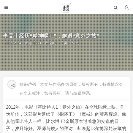
李晶丨经历“精神呕吐”，邂逅“意外之旅”
2025-2-24
阅读(927)
评论(0)
分类：
随笔
特别声明：
本文丛作品多为原创，版权所有；特殊情况会
在文末标注，如有侵权，请与编辑联系。
2012年，电影《霍比特人1：意外之旅》在全球陆续上映。作
为前传，这部影片延续了《指环王》《魔戒》的荧幕辉煌。像
其他霍比特人一样，比尔博·巴金斯原本过着悠闲安逸的日
子，岁月静好。巫师与矮人的拜访，却唤起比尔博深处潜藏的