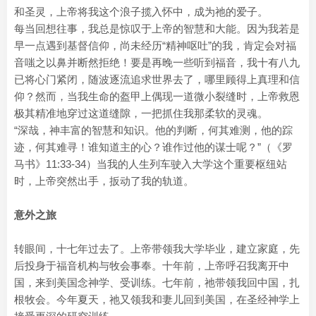
和圣灵，上帝将我这个浪子揽入怀中，成为祂的爱子。
每当回想往事，我总是惊叹于上帝的智慧和大能。因为我若是
早一点遇到基督信仰，尚未经历“精神呕吐”的我，肯定会对福
音嗤之以鼻并断然拒绝！要是再晚一些听到福音，我十有八九
已将心门紧闭，随波逐流追求世界去了，哪里顾得上真理和信
仰？然而，当我生命的盔甲上偶现一道微小裂缝时，上帝救恩
极其精准地穿过这道缝隙，一把抓住我那柔软的灵魂。
“深哉，神丰富的智慧和知识。他的判断，何其难测，他的踪
迹，何其难寻！谁知道主的心？谁作过他的谋士呢？”（《罗
马书》11:33-34）当我的人生列车驶入大学这个重要枢纽站
时，上帝突然出手，扳动了我的轨道。
意外之旅
转眼间，十七年过去了。上帝带领我大学毕业，建立家庭，先
后投身于福音机构与牧会事奉。十年前，上帝呼召我离开中
国，来到美国念神学、受训练。七年前，祂带领我回中国，扎
根牧会。今年夏天，祂又领我和妻儿回到美国，在圣经神学上