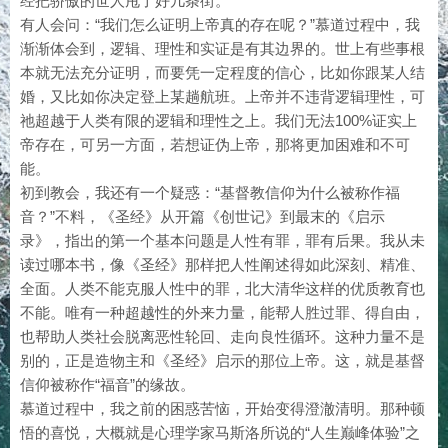
经把骄傲的世人甩了好几条街。
有人会问：“我们怎么证明上帝真的存在呢？”慕道过程中，我
渐渐体会到，逻辑、理性和实证是有其边界的。世上有些事根
本就无法充分证明，而要凭一定程度的信心，比如你跟某人结
婚，又比如你决定登上某趟航班。上帝并不违背逻辑理性，可
祂超越于人类有限的逻辑和理性之上。我们无法100%证实上
帝存在，可另一方面，若想证伪上帝，那将更加困难和不可
能。
初到教会，我还有一个疑惑：“基督教信仰为什么被称作福
音？”不料，《圣经》从开篇《创世记》到最末的《启示
录》，指出的第一个基本问题是人性有罪，罪有后果。我从未
读过哪本书，像《圣经》那样把人性阐述得如此深刻、精准、
全面。人类不能克服人性中的罪，北大清华这样的优质教育也
不能。唯有一种超越性的外来力量，能帮人胜过罪、得自由，
也帮助人类社会脱离恶性轮回、走向良性循环。这种力量不是
别的，正是造物主和《圣经》启示的那位上帝。这，就是基督
信仰被称作“福音”的缘故。
慕道过程中，我之前的困惑苦恼，开始变得澄澈清明。那种顿
悟的喜悦，大概就是心理学家马斯洛所说的“人生巅峰体验”之