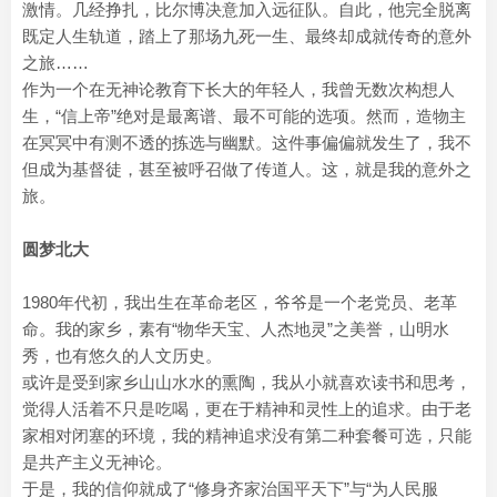
激情。几经挣扎，比尔博决意加入远征队。自此，他完全脱离
既定人生轨道，踏上了那场九死一生、最终却成就传奇的意外
之旅……
作为一个在无神论教育下长大的年轻人，我曾无数次构想人
生，“信上帝”绝对是最离谱、最不可能的选项。然而，造物主
在冥冥中有测不透的拣选与幽默。这件事偏偏就发生了，我不
但成为基督徒，甚至被呼召做了传道人。这，就是我的意外之
旅。
圆梦北大
1980年代初，我出生在革命老区，爷爷是一个老党员、老革
命。我的家乡，素有“物华天宝、人杰地灵”之美誉，山明水
秀，也有悠久的人文历史。
或许是受到家乡山山水水的熏陶，我从小就喜欢读书和思考，
觉得人活着不只是吃喝，更在于精神和灵性上的追求。由于老
家相对闭塞的环境，我的精神追求没有第二种套餐可选，只能
是共产主义无神论。
于是，我的信仰就成了“修身齐家治国平天下”与“为人民服