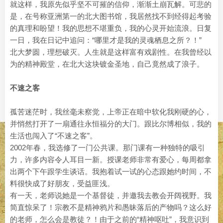
就这样，我原先似乎坚不可摧的信仰，渐渐土崩瓦解。可悲的
是，在号称亚洲第一的北大图书馆，我居然找不到经得起考验
的真理和盼望！我的思想不堪重负，我的心灵开始流浪。日复
一日，我在日记中追问：“哪里才是我的灵魂栖息之所？！”
北大梦圆，理想破灭。人生就是这样富有戏剧性。在我曾经以
为的精神殿堂，在北大这块镀金圣地，自己竟然成了浪子。
不速之客
孤苦迷茫时，我丝毫未察觉，上帝正在暗中软化我刚硬的心，
并悄然打开了一扇通往永恒福分的大门。跟比尔博相似，我的
生活也闯入了“不速之客”。
2002年春，我选修了一门公共课。那门课有一种独特的吸引
力，许多内容令人耳目一新。授课老师非常有爱心，每周都拿
出两个下午跟学生谈话。我抱着试一试的心态跟她约时间，不
料很快成了好朋友，受益匪浅。
有一天，老师说她是一个基督徒，并邀我去教会开阔视野。我
简直惊呆了！宗教不是精神鸦片和愚昧落后的产物吗？这么好
的老师，怎么会是教徒？！由于之前的“精神呕吐”，我意识到