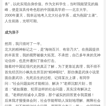
务”，以此实现自身价值。作为文科学生，当时我能望见的巅
峰，便是深具传奇色彩的中国最高学府——北京大学。
2000年夏天，我幸运地考入北大社会学系，成为燕园“土著”。
人生前路，光明可期。
成为浪子
然而，我只猜对了一半。
北大的精神标记之一，是“海纳百川、有容乃大”。在燕园提供
的丰富里，我的视野被极大拓宽。不承想，自己多年来的无神
论信仰，也意外遭到了致命打击。
随着对中国近现代史的真正了解，为了更靠近真理，我不得不
首先经历刘小枫先生所言的“精神呕吐”。那仿佛是武侠小说里
面自废武功，先死后生的过程。记得某次上课，有同学
问：“社会问题如何才能根治、解决？”老师沉默片刻，答
道：“诸如腐败、犯罪这样的社会问题，其实没有解决之
道。”老师的坦诚令人震惊，那个诚实的回答更令我震撼！
后来我才慢慢体会到，社会学能帮助人深刻地理解、阐释社会