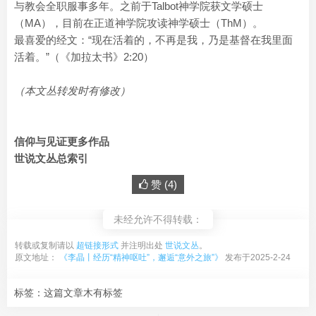
与教会全职服事多年。之前于Talbot神学院获文学硕士
（MA），目前在正道神学院攻读神学硕士（ThM）。
最喜爱的经文：“现在活着的，不再是我，乃是基督在我里面
活着。”（《加拉太书》2:20）
（本文丛转发时有修改）
信仰与见证更多作品
世说文丛总索引
赞 (
4
)
未经允许不得转载：
转载或复制请以
超链接形式
并注明出处
世说文丛
。
原文地址：
《李晶丨经历“精神呕吐”，邂逅“意外之旅”》
发布于2025-2-24
标签：这篇文章木有标签