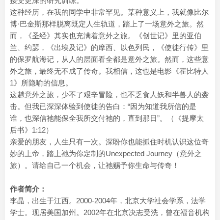
接受更深的研究训练。
这种经历，在我的同学中非常罕见。某种意义上，我就像比尔
博·巴金斯那样脱离既定人生轨道，踏上了一场意外之旅。然
而，《圣经》其实也充满着意外之旅。《创世记》里的亚伯
兰、约瑟，《出埃及记》的摩西、以色列民，《使徒行传》里
的保罗航海记，从人的层面看全都是意外之旅。然而，这些意
外之旅，最终无不成了传奇。我相信，这也是电影《霍比特人
1》所隐喻的信息。
这趟意外之旅，少不了艰辛冒险，也不乏食人妖和半兽人的袭
击。但我已深深体验到使徒的告白：“因为知道我所信的是
谁，也深信祂能保全我所交付祂的，直到那日”。（《提摩太
后书》1:12）
亲爱的朋友，人生只有一次。深盼你也能抓住时机认识这位奇
妙的上帝，踏上祂为你定制的Unexpected Journey（意外之
旅）。请给自己一个机会，让祂赐予你生命与传奇！
作者简介：
李晶，出生于江西。2000-2004年，北京大学社会学系，法学
学士。现居美国加州。2002年在北京决志受洗，曾在福音机构