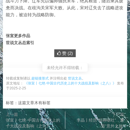
战斗力下降。辽军先以偏师骚扰宋军，绝其粮道，随后乘其疲
惫而决战。在歧沟关宋军大败。从此，宋对辽失去了战略进攻
能力，被迫转为战略防御。
张宣更多作品
世说文丛总索引
赞 (
2
)
未经允许不得转载：
转载或复制请以
超链接形式
并注明出处
世说文丛
。
原文地址：
《张宣丨七绝·中国古代历史上的十大战役及影响（之八）》
发布
于2025-2-25
标签：这篇文章木有标签
上一篇
下一篇
张宣丨七绝·中国古代历史上的
李晶丨经历“精神呕吐”，邂
十大战役及影响（之九）
逅“意外之旅”