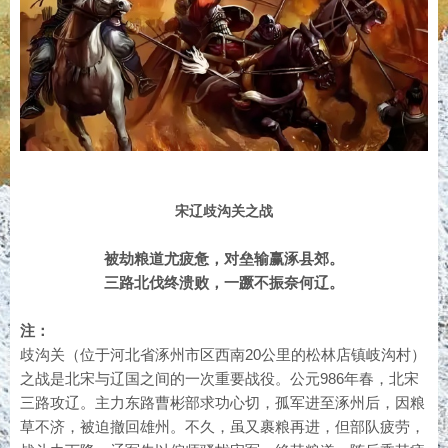
宋辽歧沟关之战
被劫粮道尤疲惫，对垒输赢涿县郊。
三路北伐终溃败，一蹶不振奈何辽。
注：
歧沟关（位于河北省涿州市区西南20公里的松林店镇岐沟村）
之战是北宋与辽国之间的一次重要战役。公元986年春，北宋
三路攻辽。主力东路曹彬部求功心切，孤军进至涿州后，因粮
草不济，被迫撤回雄州。不久，虽又裹粮再进，但部队疲劳，