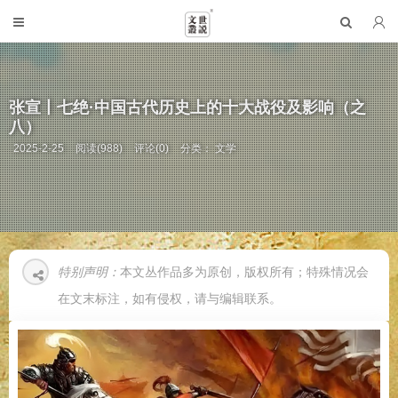
张宣丨七绝·中国古代历史上的十大战役及影响（之
八）
2025-2-25
阅读(988)
评论(0)
分类：
文学
特别声明：
本文丛作品多为原创，版权所有；特殊情况会
在文末标注，如有侵权，请与编辑联系。