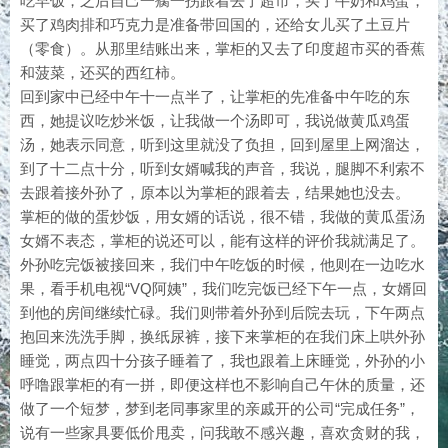
吃早饭，之后自己一瘸一拐跟着去了超市，买了牛奶和鸡蛋，
买了鸡肉排和巧克力是准备带回国的，还给女儿买了土豆片
（零食）。从那里结账出来，掌柜的又去了印度超市买的香蕉
和菠菜，还买的西红柿。
回到家中已经中午十一点半了，让掌柜的先准备中午吃的东
西，她提议吃炒米饭，让我做一个汤即可，我说做黄瓜鸡蛋
汤，她表示同意，听到这里就没了负担，回到屋里上网溜达，
到了十二点十分，听到女婿喊我的声音，我说，腿脚不利索不
去跟着接外孙了，原本以为掌柜的跟着去，结果她也没去。
掌柜的做的蛋炒饭，用女婿的话说，很不错，我做的黄瓜蛋汤
女婿不表态，掌柜的说还可以，能有这样的评价我就满足了。
外孙吃完饭被接回来，我们中午吃饭的时候，他则在一边吃水
果，看手机电视“VQ阿姨”，我们吃完饭已经下午一点，女婿回
到他的房间继续忙碌。我们则带着外孙到后院去玩，下午两点
抱回来洗洗手脚，换纸尿裤，接下来掌柜的在我们床上哄外孙
睡觉，两点四十分孩子睡着了，我也跟着上床睡觉，外孙的小
呼噜跟掌柜的有一拼，即便这样也不影响自己午休的质量，还
做了一个短梦，梦到老同事家里的亲戚开的公司“完成任务”，
说有一些家具要低价甩卖，问我敢不感兴趣，喜欢贪财的我，