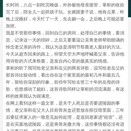
长时间，八点一刻吃完晚饭，外孙被他母亲接管，掌柜的收拾
完了后，陪女儿一起哄孩子玩。女婿跟妻子说，他有点累，昨
晚上没睡好，今天忙了一天，先去躺一会，之后晚上可能还要
加班。
我是不管那些事情，回到自己的房间，处理自己的事情，看消
息，记录这一天的琐碎，之后又要重温让吴青老师帮助朗诵的
悼念老父亲的诗作，我认为这是清明节祭奠老人最好的方法。
今天从超市回来的路上，仰望天空大声地呼喊着父亲，告诉他
用诗歌的方式来祭奠，是发自内心里的最真实的情感。
掌柜的听了我写给老父亲和岳父的两首诗歌，说写给老岳父的
那首诗比较动情，看出你在这个家里面的最初几年和最后几
年，留给你深刻的印象，前些年写给去世三十年的岳母的诗
歌，也曾感动了媳妇，这首诗歌同样让掌柜的泪流满面，有这
样的效果我认为很满意。
在网上看到这样一篇文章，是关于人死后是否要进陵园的事
情，老父亲和岳父大人目前骨灰盒还暂放在殡仪馆里面，三年
后要征求家人的一致意见如何处理，是送回老家进“祖坟”，还
是在买墓地进陵园，还是将骨灰撒大海，这些事情都还没有进