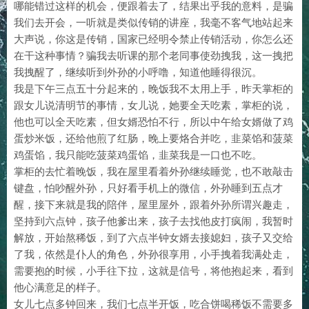
哪能错过这样的机会，便跟着去了，结果出乎我的意料，是骗
我们去开会，一听就是类似传销的讲座，我毫不客气地站起来
大声说，你这是传销，国家已经明令禁止传销活动，你怎么还
在干这种事情？骗我去听课的那个老同事使劲拽我，这一拽把
我拽醒了，继续听到外孙的小呼噜，知道他睡得很沉。
我是下午三点五十分起来的，晚饭我不太用上手，昨天掌柜的
跟女儿说清明节的事情，女儿说，她要全天吃素，掌柜的说，
他也可以全天吃素，但女婿恐怕不行，所以中午给女婿做了鸡
蛋炒米饭，还给他煎了红肠，晚上要烙合并吃，韭菜馅和菠菜
鸡蛋馅，我只能吃菠菜鸡蛋馅，韭菜我是一口也不吃。
掌柜的去忙着晚饭，我在屋里看着外孙继续睡觉，也不敢敲击
键盘，怕吵醒外孙，只好看手机上的微信，外孙睡到五点才
醒，接下来就是我的陪伴，屋里屋外，跟着外孙所谓兴趣走，
坚持到六点钟，孩子他爹出来，孩子去找他皮打疯闹，我暂时
解放，开始熬稀饭，到了六点半钟女婿去接媳妇，孩子又交给
了我，依然是仆人的角色，外孙很享用，小手拽着我满处走，
需要抱的时候，小手往下拉，这就是信号，将他抱起来，看到
他心满意足的样子。
女儿七点多钟回来，我们七点半开饭，吃合饼喝稀饭不需要多