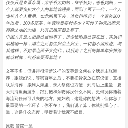
仅仅只是直系亲属，太爷爷太奶奶，爷爷奶奶，爸爸妈妈，一
个人就要负担六个人的墓地管理费，而到了再下一代，一个人
负担八个人费用。如此积累下去，谁负担得起？一个家族200
年以后，100多座墓，年管理费要付多少？可怜子孙无以死无
葬身之地的为继，只有把祖宗都丢弃了。
中国人真是太把自己当回事了，拼命证明自己存在过，实质和
动植物一样，消亡之后都尘归尘土归土，一切都不留痕迹。与
其这样，不如早点跟子女交代，以后走了之后简简单单安排海
葬或树葬，何必非要买墓地？
文字不多，但讲得很清楚这样的安葬意义何在？我是主张海
葬，跟媳妇说，等我百年之后，不要把骨灰放在殡仪馆，直接
联系海葬，撒到大海里，亲人祭奠也方便，到海边上坐坐，夏
天到海里面游泳，跟拥抱和亲吻你没什么不同。更何况你随着
海流到任何可以去的地方。媳妇说，这是你的想法，但你忘了
最重要的一个环节，你不在了，我们说了算，你就别操心了。
靠，这是什么态度，明摆着让我死不瞑目。
原载 管窥一见