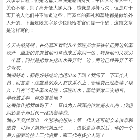
入议事日程，但是这篇文章我是感同身受，中国人对亲人生前
关心不够，到了离开便大操大办，感觉是弥补亏欠，但是对于
离开的人他们并不知道这些，而豪华的葬礼和墓地都是做给外
人开的。下面这段文字多少也能给看官们提一个醒，这篇文章
是这样写的：
今天去做清明，在公墓区看到几个管理员拿着铁铲把旁边的墓
挖开，里面的骨灰被他们拿出来丢弃到一边，转身他们又挖另
一个墓，同样是把骨灰挖出来丢弃到一边，旁边已经丢弃了不
少骨灰。
我很好奇，葬得好好地给他挖出来干吗？我问了一下工作人
员，回答是：这些墓的亲人都联系不上，管理费已经断续了很
久，只有当无主墓来处理，清理出来，墓地要做二次销售。
早晚被丢弃，何必埋墓地？
这番操作把我惊到了！一直以为人所葬的位置是永久的，没想
到还要子孙后代一路跟着续费。
我心里突然冒出一个悲凉的想法：第一代人还可能会来供奉和
缴费。可到了第四代第五代……，也就是百年以后，你的一个
后人需要给往上三代缴费，而三代有多少人呢？