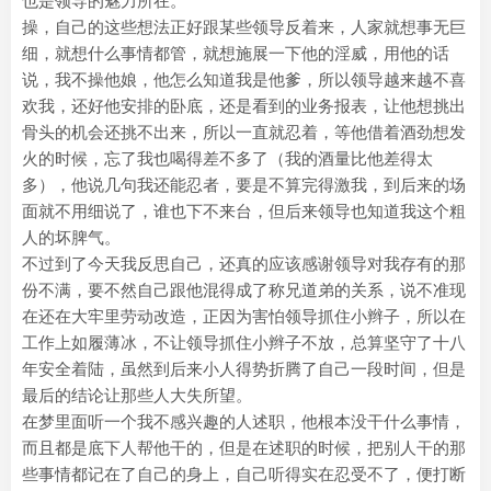
也是领导的魅力所在。
操，自己的这些想法正好跟某些领导反着来，人家就想事无巨
细，就想什么事情都管，就想施展一下他的淫威，用他的话
说，我不操他娘，他怎么知道我是他爹，所以领导越来越不喜
欢我，还好他安排的卧底，还是看到的业务报表，让他想挑出
骨头的机会还挑不出来，所以一直就忍着，等他借着酒劲想发
火的时候，忘了我也喝得差不多了（我的酒量比他差得太
多），他说几句我还能忍者，要是不算完得激我，到后来的场
面就不用细说了，谁也下不来台，但后来领导也知道我这个粗
人的坏脾气。
不过到了今天我反思自己，还真的应该感谢领导对我存有的那
份不满，要不然自己跟他混得成了称兄道弟的关系，说不准现
在还在大牢里劳动改造，正因为害怕领导抓住小辫子，所以在
工作上如履薄冰，不让领导抓住小辫子不放，总算坚守了十八
年安全着陆，虽然到后来小人得势折腾了自己一段时间，但是
最后的结论让那些人大失所望。
在梦里面听一个我不感兴趣的人述职，他根本没干什么事情，
而且都是底下人帮他干的，但是在述职的时候，把别人干的那
些事情都记在了自己的身上，自己听得实在忍受不了，便打断