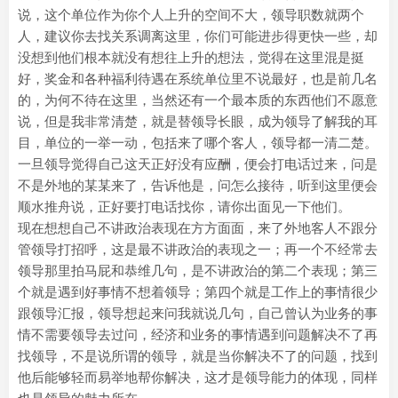
说，这个单位作为你个人上升的空间不大，领导职数就两个
人，建议你去找关系调离这里，你们可能进步得更快一些，却
没想到他们根本就没有想往上升的想法，觉得在这里混是挺
好，奖金和各种福利待遇在系统单位里不说最好，也是前几名
的，为何不待在这里，当然还有一个最本质的东西他们不愿意
说，但是我非常清楚，就是替领导长眼，成为领导了解我的耳
目，单位的一举一动，包括来了哪个客人，领导都一清二楚。
一旦领导觉得自己这天正好没有应酬，便会打电话过来，问是
不是外地的某某来了，告诉他是，问怎么接待，听到这里便会
顺水推舟说，正好要打电话找你，请你出面见一下他们。
现在想想自己不讲政治表现在方方面面，来了外地客人不跟分
管领导打招呼，这是最不讲政治的表现之一；再一个不经常去
领导那里拍马屁和恭维几句，是不讲政治的第二个表现；第三
个就是遇到好事情不想着领导；第四个就是工作上的事情很少
跟领导汇报，领导想起来问我就说几句，自己曾认为业务的事
情不需要领导去过问，经济和业务的事情遇到问题解决不了再
找领导，不是说所谓的领导，就是当你解决不了的问题，找到
他后能够轻而易举地帮你解决，这才是领导能力的体现，同样