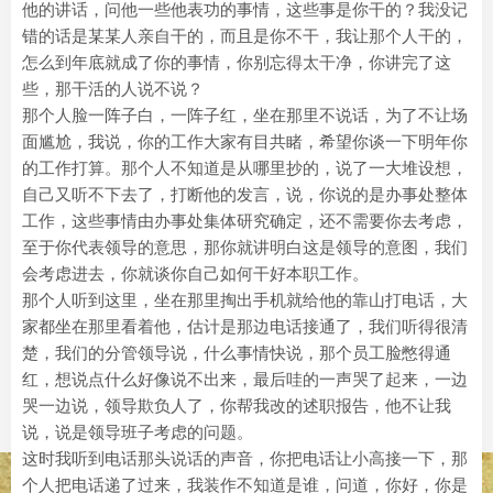
他的讲话，问他一些他表功的事情，这些事是你干的？我没记
错的话是某某人亲自干的，而且是你不干，我让那个人干的，
怎么到年底就成了你的事情，你别忘得太干净，你讲完了这
些，那干活的人说不说？
那个人脸一阵子白，一阵子红，坐在那里不说话，为了不让场
面尴尬，我说，你的工作大家有目共睹，希望你谈一下明年你
的工作打算。那个人不知道是从哪里抄的，说了一大堆设想，
自己又听不下去了，打断他的发言，说，你说的是办事处整体
工作，这些事情由办事处集体研究确定，还不需要你去考虑，
至于你代表领导的意思，那你就讲明白这是领导的意图，我们
会考虑进去，你就谈你自己如何干好本职工作。
那个人听到这里，坐在那里掏出手机就给他的靠山打电话，大
家都坐在那里看着他，估计是那边电话接通了，我们听得很清
楚，我们的分管领导说，什么事情快说，那个员工脸憋得通
红，想说点什么好像说不出来，最后哇的一声哭了起来，一边
哭一边说，领导欺负人了，你帮我改的述职报告，他不让我
说，说是领导班子考虑的问题。
这时我听到电话那头说话的声音，你把电话让小高接一下，那
个人把电话递了过来，我装作不知道是谁，问道，你好，你是