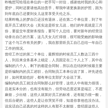
昨晚想写给现在单位的一把手写一封信，感谢他对我的关心和
爱护，同时还要请他高抬贵手，帮我申请更换新的护照，因为
到年底自己还要到女儿这里享受天伦之乐。
结果昨晚上的梦自己还没有退休，还在第二个单位里，到了年
底开员工述职大会（其实这是听女儿说，他们的年底就是三月
份，要提交年度财务报告，要写个人总结，要对新年的经营活
动拿出自己的方案，这几天女儿忙得很，很可能受她的影响做
了这个与工作有关的梦），我在那里听员工自己总结一年自己
工作的情况。
曾经工作过的第二个单位，最辉煌的时候员工人数达三四十
人，到后来业务基本上稳定，人员固定在二十人上下，其中在
编制的六个人，剩下的都是合同制，所以在总结的时候最主要
是听编制内的员工述职，合同制员工本单位说了算，评先进也
好，如何奖励也好，都有单位支部扩大会说了算。
编制内的员工就没合同制那么好管理，这些人中有能力很强，
且老实本分的，也有没有能力，但劳动态度还算是端正，不惹
麻烦，少出错，这些人就算好员工的标准，还有能力很一般，
但后台硬的，这些人是让你哭笑不得，知道你拿他也没办法。
说实话自己还真的对这样的人有那不太耐烦，曾经跟这些人