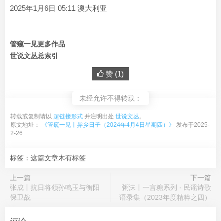
2025年1月6日 05:11 澳大利亚
管窥一见更多作品
世说文丛总索引
赞 (
1
)
未经允许不得转载：
转载或复制请以
超链接形式
并注明出处
世说文丛
。
原文地址：
《管窥一见丨异乡日子（2024年4月4日星期四）》
发布于2025-
2-26
标签：这篇文章木有标签
上一篇
下一篇
张成丨抗日将领孙鸣玉与衡阳
粥沫丨一言糖系列 · 民谣诗歌
保卫战
语录集（2023年度精粹之四）