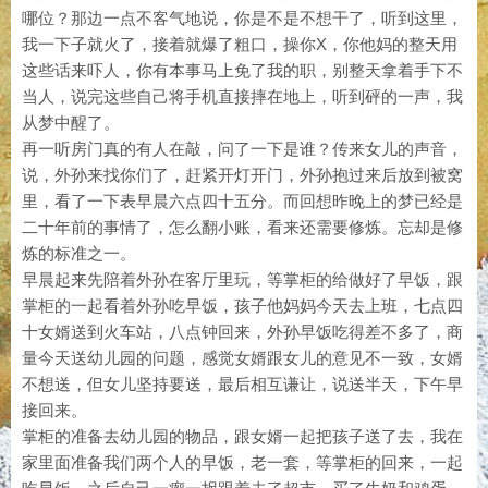
哪位？那边一点不客气地说，你是不是不想干了，听到这里，
我一下子就火了，接着就爆了粗口，操你X，你他妈的整天用
这些话来吓人，你有本事马上免了我的职，别整天拿着手下不
当人，说完这些自己将手机直接摔在地上，听到砰的一声，我
从梦中醒了。
再一听房门真的有人在敲，问了一下是谁？传来女儿的声音，
说，外孙来找你们了，赶紧开灯开门，外孙抱过来后放到被窝
里，看了一下表早晨六点四十五分。而回想昨晚上的梦已经是
二十年前的事情了，怎么翻小账，看来还需要修炼。忘却是修
炼的标准之一。
早晨起来先陪着外孙在客厅里玩，等掌柜的给做好了早饭，跟
掌柜的一起看着外孙吃早饭，孩子他妈妈今天去上班，七点四
十女婿送到火车站，八点钟回来，外孙早饭吃得差不多了，商
量今天送幼儿园的问题，感觉女婿跟女儿的意见不一致，女婿
不想送，但女儿坚持要送，最后相互谦让，说送半天，下午早
接回来。
掌柜的准备去幼儿园的物品，跟女婿一起把孩子送了去，我在
家里面准备我们两个人的早饭，老一套，等掌柜的回来，一起