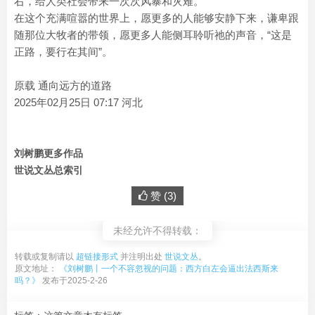
右，给人类社会带来一次次风暴和灾难。
在这个充满喧嚣的世界上，愿更多的人能够安静下来，谦卑跟
随那位大牧者的带领，愿更多人能侧耳聆听祂的声音，“这是
正路，要行在其间”。
原载 通向远方的道路
2025年02月25日 07:17 河北
刘树鹏更多作品
世说文丛总索引
赞 (
3
)
未经允许不得转载：
转载或复制请以
超链接形式
并注明出处
世说文丛
。
原文地址：
《刘树鹏丨一个不容忽视的问题：西方白左会逼出法西斯来
吗？》
发布于2025-2-26