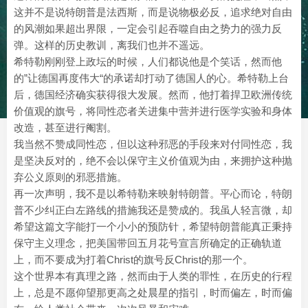
这并不是说特朗普是法西斯，而是说物极必反，追求绝对自由
的风潮如果超出界限，一定会引起吞噬自由之势力的强力反
弹。这样的历史教训，离我们也并不遥远。
希特勒刚刚登上政坛的时候，人们都说他是个笑话，然而他
的”让德国再度伟大“的承诺却打动了德国人的心。希特勒上台
后，德国经济确实获得很大发展。然而，他打着捍卫欧洲传统
价值观的旗号，将同性恋者关进集中营并进行医学实验和身体
改造，甚至进行阉割。
我当然不赞成同性恋，但以这种邪恶的手段来对付同性恋，我
是坚决反对的，绝不会以保守主义价值观为由，来拥护这种抛
弃公义原则的邪恶措施。
再一次声明，我不是以希特勒来映射特朗普。平心而论，特朗
普不少纠正白左路线的措施我还是赞成的。我虽人轻言微，却
希望这篇文字能打一个小小的预防针，希望特朗普能真正秉持
保守主义理念，把美国带回五月花号宣言所确定的正确轨道
上，而不要成为打着Christ的旗号反Christ的那一个。
这个世界本有真理之路，然而由于人类的罪性，在历史的行程
上，总是不愿仰望那更高之处晨星的指引，时而偏左，时而偏