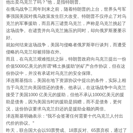
他出卖乌克兰了吗？”他，是指特朗普。
在俄乌战争三周年到来之前，随着特朗普的上台，世界头号军
事强国美国对俄乌政策发生巨大改变。特朗普不仅停止了对乌
克兰的军事援助，而且再三谴责乌克兰，声称是乌克兰挑起了
这场战争。在谴责并向乌克兰施压的同时，却向俄罗斯屡屡示
好。
就如何结束这场战争，美国与侵略者俄罗斯举行谈判，而遭受
侵略的乌克兰却被排除在外。
而且，在乌克兰艰难抵抗之际，特朗普政府向乌克兰提出一份
价值5000亿美元的所谓“稀土换援助”的矿产合作协议，但在这
份协议中，并没有承诺对乌克兰的安全保障。
泽连斯基指出，美国在地下资源协议中提出的条件，实际上相
当于乌克兰向美国偿还的债务。他承认，在这场战争中乌克兰
接受了美国1000 亿美元的援助，但他不承认1000亿美元的援
助是债务，因为美国当时的援助是捐赠，而不是债务，更何
况，这份协议要求乌克兰归还的是援助金额的两倍。
泽连斯基明确表示：“我不会签署任何需要十代乌克兰人付出
代价的协议。”
昨天，联合国大会以93票赞成、18票反对、65票弃权，通过了