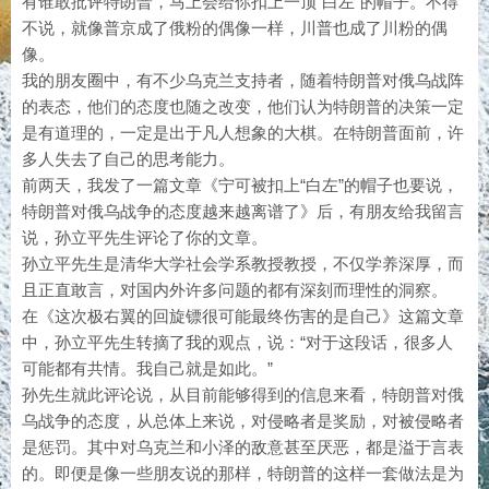
有谁敢批评特朗普，马上会给你扣上一顶“白左”的帽子。不得
不说，就像普京成了俄粉的偶像一样，川普也成了川粉的偶
像。
我的朋友圈中，有不少乌克兰支持者，随着特朗普对俄乌战阵
的表态，他们的态度也随之改变，他们认为特朗普的决策一定
是有道理的，一定是出于凡人想象的大棋。在特朗普面前，许
多人失去了自己的思考能力。
前两天，我发了一篇文章《宁可被扣上“白左”的帽子也要说，
特朗普对俄乌战争的态度越来越离谱了》后，有朋友给我留言
说，孙立平先生评论了你的文章。
孙立平先生是清华大学社会学系教授教授，不仅学养深厚，而
且正直敢言，对国内外许多问题的都有深刻而理性的洞察。
在《这次极右翼的回旋镖很可能最终伤害的是自己》这篇文章
中，孙立平先生转摘了我的观点，说：“对于这段话，很多人
可能都有共情。我自己就是如此。”
孙先生就此评论说，从目前能够得到的信息来看，特朗普对俄
乌战争的态度，从总体上来说，对侵略者是奖励，对被侵略者
是惩罚。其中对乌克兰和小泽的敌意甚至厌恶，都是溢于言表
的。即便是像一些朋友说的那样，特朗普的这样一套做法是为