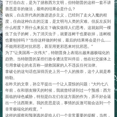
了打击白左，是为了拯救西方文明，但特朗普的这样一套不讲
善恶是非的做法，最终的结果会是什么？
确实，白左所代表的激进进步主义，已经到了走火入魔的程
度，任由这种白左的泛滥，是文明与人类的灾难。但反左反到
什么程度？用什么来反左？确实值得人们思考。这就如同一棵
生了虫子的树，为了消灭虫子，就要连树干也要砍掉，连树根
也要刨掉吗？“当你这样做的时候，最后的结果将会是什么......
不能用邪恶对抗邪恶，甚至用更邪恶来对抗邪恶。”
为了“让美国再一次伟大”，特朗普身上表现出越来越极端化的
趋势。当特朗普的某些行政令遭法官叫停后，他在社交媒体上
引用拿破仑的名言称---拯救国家的人不违反任何法律。
拿破仑的这句话也深得历史上另一个人的推崇，这个人就是希
特勒。
在昨天的文章，孙立平提出一个让人震惊的问题：“大约七八
年前，在和朋友聊天的时候，我就曾经讲到过一个预感：西方
面临的绿色威胁，特别是白左们在这方面的作为，弄不好会逼
出一个法西斯来。我的意思是说，事情的反激可能会达到一个
非常极端化的程度。”
这样的观察和预测真的是给人们一个非常重要的提醒，当然，