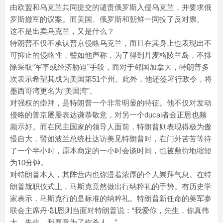
由欧盟和乌克兰共同提交的谴责俄罗斯入侵乌克兰，并要求俄
罗斯撤军的议案。而美国、俄罗斯和朝鲜一同投了反对票。
这不是出卖乌克兰，又是什么？
特朗普不仅不承认普京侵略乌克兰，而且在其身上也表现出不
可抑止的侵略性，譬如他声称，为了得到丹麦格陵兰岛，不排
除采取“军事或经济胁迫”手段，而对于邻国加拿大，特朗普多
次表示希望其成为美国第51个州。此外，他还签署行政令，将
墨西哥湾更名为“美国湾”。
对强权的崇拜，是特朗普一个非常明显的特征。他不仅对发动
侵略的普京屡屡表达谦恭敬意，对另一个ducai者金正恩也频
频示好。而在民主国家的领导人面前，特朗普则表现得极为傲
慢自大，譬如波兰总统杜达访美见特朗普时，在门外苦苦等待
了一个半小时，原本商定的一小时会谈时间，也被敷衍地缩短
为10分钟。
对特朗普本人，其阵营内也弥漫着浓厚的个人崇拜气息。在特
朗普就职仪式上，马斯克竟然做出行纳粹礼的手势。有历史学
家表示，马斯克行的是标准的纳粹礼。特朗普新任命的美军参
联会主席丹·凯恩则当面对特朗普说：“我爱你，先生，你真伟
大，先生，我愿意为了你杀人。”