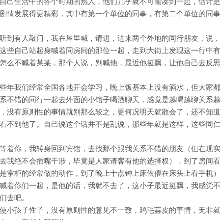
自己生活中的各个时期的熟人，他们几乎就不可能凑到一起，估计
剧情发展得更精彩，其中有第一个单位的同事，有第二个单位的同
听到有人敲门，我在屋里喊，请进，进来两个外地的同行朋友，说
这些自己站起身喊着同房间的那位一起，走到大街上发现这一行中
怎么不喊着某某，那个人说，别喊他，最近他挺飘，让他自己去反
些年我们经常全国各地开会学习，晚上饭基本上没有酒水，但大家
系不错的同行一起去外面的小馆子喝酒聊天，感觉是越喝越聊关系
，没有原则性的事情就别那么较之，更何况明天就散会了，还不知
看不到他了。自己说这个话并不是乱说，那些年就是这样，这些同
等着你，我转身回到宾馆，去找那个跟我关系不错的朋友（但在现
去我绝不会插嘴干涉，毕竟是人家请客有他的选择权），到了房间
是掌柜的经常做的动作，到了晚上十点钟上床依偎在床头上看手机
喊着你们一起，是他的话，我就不去了，这小子最近挺飘，我感觉
们去吧。
使小孩子性子，没有原则性的意见不一致，鸡毛蒜皮的事情，无非