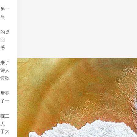
问另一
好离
我的桌
这回
间感
起来了
女诗人
出诗歌
雨后春
为了一
养院工
男人
从于大