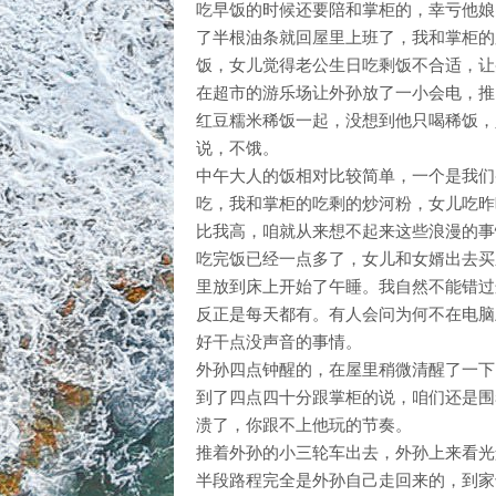
吃早饭的时候还要陪和掌柜的，幸亏他娘
了半根油条就回屋里上班了，我和掌柜的
饭，女儿觉得老公生日吃剩饭不合适，让
在超市的游乐场让外孙放了一小会电，推
红豆糯米稀饭一起，没想到他只喝稀饭，
说，不饿。
中午大人的饭相对比较简单，一个是我们
吃，我和掌柜的吃剩的炒河粉，女儿吃昨
比我高，咱就从来想不起来这些浪漫的事
吃完饭已经一点多了，女儿和女婿出去买
里放到床上开始了午睡。我自然不能错过
反正是每天都有。有人会问为何不在电脑
好干点没声音的事情。
外孙四点钟醒的，在屋里稍微清醒了一下
到了四点四十分跟掌柜的说，咱们还是围
溃了，你跟不上他玩的节奏。
推着外孙的小三轮车出去，外孙上来看光
半段路程完全是外孙自己走回来的，到家