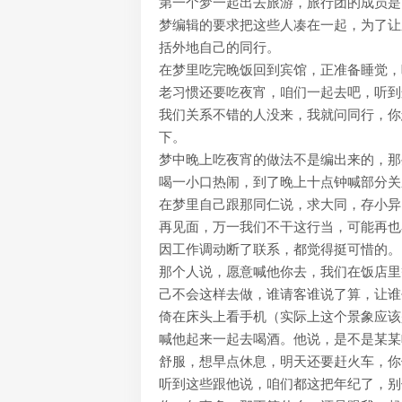
第一个梦一起出去旅游，旅行团的成员是
梦编辑的要求把这些人凑在一起，为了让
括外地自己的同行。
在梦里吃完晚饭回到宾馆，正准备睡觉，
老习惯还要吃夜宵，咱们一起去吧，听到
我们关系不错的人没来，我就问同行，你
下。
梦中晚上吃夜宵的做法不是编出来的，那
喝一小口热闹，到了晚上十点钟喊部分关
在梦里自己跟那同仁说，求大同，存小异
再见面，万一我们不干这行当，可能再也
因工作调动断了联系，都觉得挺可惜的。
那个人说，愿意喊他你去，我们在饭店里
己不会这样去做，谁请客谁说了算，让谁
倚在床头上看手机（实际上这个景象应该
喊他起来一起去喝酒。他说，是不是某某
舒服，想早点休息，明天还要赶火车，你
听到这些跟他说，咱们都这把年纪了，别