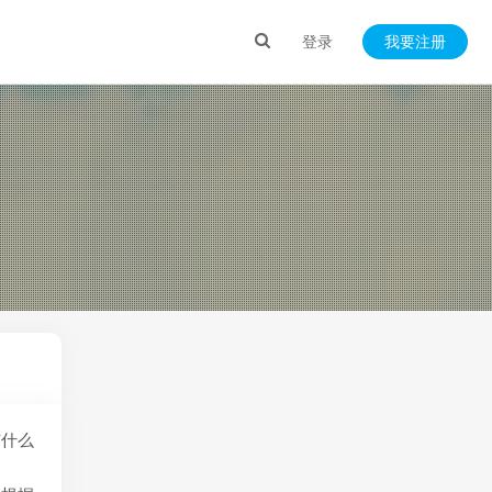
登录
我要注册
有什么