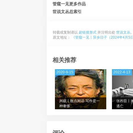
管窥一见更多作品
世说文丛总索引
转载或复制请以
超链接形式
并注明出处
世说文丛
原文地址：
《管窥一见丨异乡日子（2024年4月5
相关推荐
2020-9-15
2022-4-13
闲砚丨散点闲话·写作是一
张祚臣丨
种奢侈
逃亡