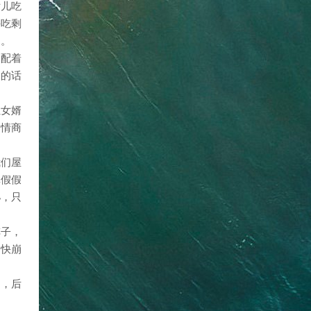
女儿吃
午吃剩
圈。
，配着
人的话
让女婿
的情商
我们屋
真假假
孙，只
阵子，
神快崩
了，后