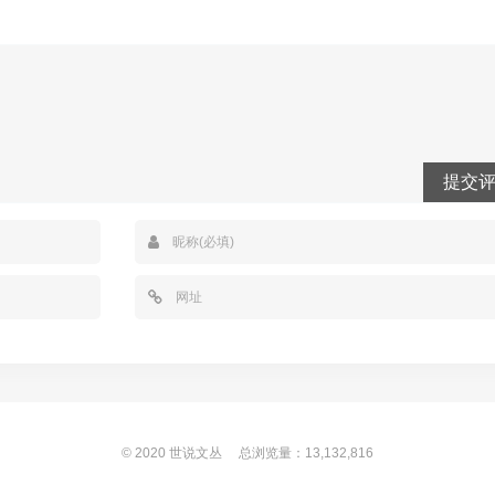
提交
© 2020
世说文丛
总浏览量：13,132,816