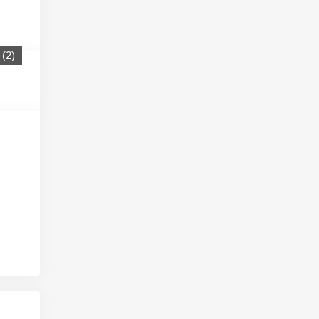
(
2
)