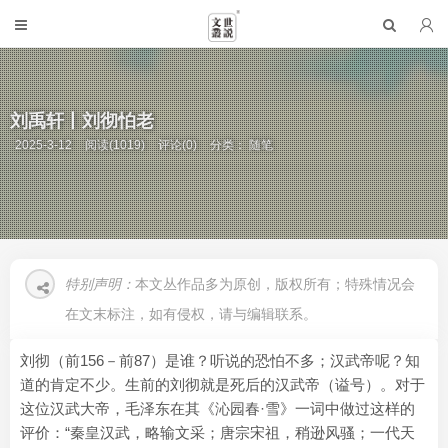
刘禹轩丨刘彻怕老
2025-3-12
阅读(1019)
评论(0)
分类：
随笔
特别声明：
本文丛作品多为原创，版权所有；特殊情况会
在文末标注，如有侵权，请与编辑联系。
刘彻（前156－前87）是谁？听说的恐怕不多；汉武帝呢？知
道的肯定不少。生前的刘彻就是死后的汉武帝（谥号）。对于
这位汉武大帝，毛泽东在其《沁园春·雪》一词中做过这样的
评价：“秦皇汉武，略输文采；唐宗宋祖，稍逊风骚；一代天