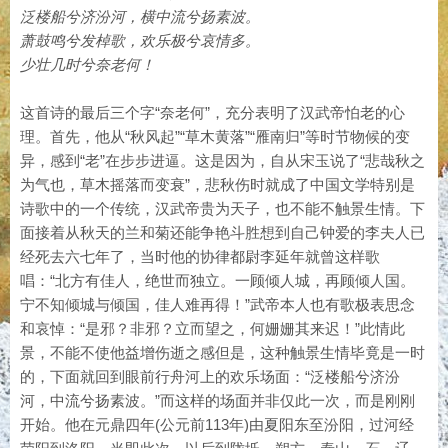
泛楼船兮济汾河，横中流兮扬素波。
萧鼓鸣兮发棹歌，欢乐极兮哀情多。
少壮几时兮奈老何！
这首诗的最后三个字“奈老何”，充分表明了汉武帝怕老的心
理。首先，他从“秋风起”“草木黄落”“雁南归”等时节物候的变
异，感到“老”在步步进逼。这是因为，自从宋玉说了“悲哉秋之
为气也，草木摇落而变衰”，悲秋伤时就成了中国文学特别是
诗歌中的一个传统，汉武帝贵为天子，也不能不触景生情。下
面接着从秋天的兰和菊还能争艳斗胜想到自己钟爱的李夫人已
经死去六七年了，当时他的协律都尉李延年就曾这样歌
唱：“北方有佳人，绝世而独立。一顾倾人城，再顾倾人国。
宁不知倾城与倾国，佳人难再得！”武帝本人也有歌极表思念
和哀悼：“是邪？非邪？立而望之，何姗姗其来迟！”此情此
景，不能不使他益增伤逝之感但是，这种触景生情毕竟是一时
的，下面就回到眼前行舟河上的欢乐场面：“泛楼船兮济汾
河，中流兮扬素波。”而这样的场面并非仅此一次，而是刚刚
开始。他在元鼎四年(公元前113年)由夏阳东至汾阳，过河经