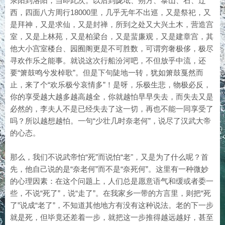
荥阳到洛阳，当即此次。以后到陇坻、朔方、泰山、石、辽
西，四面八方周行18000里，几乎无年不出巡，又是祭祀，又
是拜神，又是求仙，又是封禅，所到之处又大兴土木，营造宫
室，又是上林苑，又是柏梁台，又是蜚廉观，又是建章宫，其
他大小宫室楼台、园囿阁更是不可胜数，可谓穷奢极侈，极尽
寻欢作乐之能事。就说这次行船汾河吧，不但放乎中流，还
要“箫鼓鸣兮发棹歌”。但是下句陡地一转，犹如箫鼓戛然而
止，来了个“欢乐极兮哀情多”！是呀，乐极生悲，物极必反，
你的享受越大越多越高越全，你就越怕早早失去，而失去又是
必然的，李夫人不是已经失去了这一切，再也不能一同享受了
吗？所以越想越怕。一句“少壮几时奈老何”，说尽了汉武大帝
的心态。
那么，我们不说武帝怕“死”而说怕“老"，又是为了什么呢？首
先，他自己说的是“奈老何”而不是“奈死何”。这里有一种微妙
的心理因素：在这个问题上，人们总是愿意语气和缓或者委一
些，不说“死了”，说“走了”。在我家乡一带的方言里，则把“死
了”说成“老了”，不知道其他地方有没有这种说法。老的下一步
就是死，但毕竟还差着一步，就把这一步推得越远越好，甚至