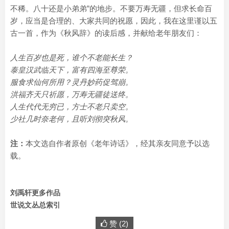
不稀。八十还是小弟弟”的地步。不要万寿无疆，但求长命百
岁，应当是合理的、大家共同的祝愿，因此，我在这里谨以五
古一首，作为《秋风辞》的读后感，并献给老年朋友们：
人生百岁也是死，谁个不老能长生？
泰皇汉武临天下，富有四海至尊荣。
服食求仙何所用？灵丹妙药促驾崩。
洪福齐天只祈愿，万寿无疆徒送终。
人生代代无穷已，方士不老只卖空。
少社几时奈老何，且听刘彻突秋风。
注：
本文选自作者原创《老年诗话》，经其亲友同意予以选
载。
刘禹轩更多作品
世说文丛总索引
赞 (
2
)