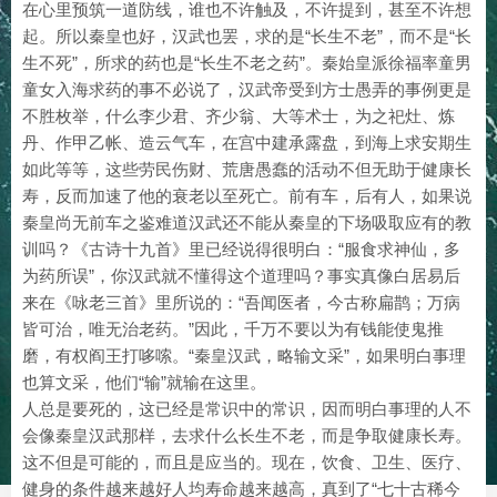
在心里预筑一道防线，谁也不许触及，不许提到，甚至不许想
起。所以秦皇也好，汉武也罢，求的是“长生不老”，而不是“长
生不死”，所求的药也是“长生不老之药”。秦始皇派徐福率童男
童女入海求药的事不必说了，汉武帝受到方士愚弄的事例更是
不胜枚举，什么李少君、齐少翁、大等术士，为之祀灶、炼
丹、作甲乙帐、造云气车，在宫中建承露盘，到海上求安期生
如此等等，这些劳民伤财、荒唐愚蠢的活动不但无助于健康长
寿，反而加速了他的衰老以至死亡。前有车，后有人，如果说
秦皇尚无前车之鉴难道汉武还不能从秦皇的下场吸取应有的教
训吗？《古诗十九首》里已经说得很明白：“服食求神仙，多
为药所误”，你汉武就不懂得这个道理吗？事实真像白居易后
来在《咏老三首》里所说的：“吾闻医者，今古称扁鹊；万病
皆可治，唯无治老药。”因此，千万不要以为有钱能使鬼推
磨，有权阎王打哆嗦。“秦皇汉武，略输文采”，如果明白事理
也算文采，他们“输”就输在这里。
人总是要死的，这已经是常识中的常识，因而明白事理的人不
会像秦皇汉武那样，去求什么长生不老，而是争取健康长寿。
这不但是可能的，而且是应当的。现在，饮食、卫生、医疗、
健身的条件越来越好人均寿命越来越高，真到了“七十古稀今