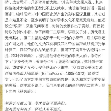
骄，成吉思汗，只识弯弓射大雕。”其实单就文采来说，其余
四位雄才大略的帝王都比不上汉武帝。他听董仲舒的话，罢黜
百家，独尊儒术，对中国历史所产生的影响至深且巨，其功过
是非姑且不论，至少表明了他对学术文化不是毫无所知。他还
设立“乐府”，采集民间歌谣，对诗的发展作出了贡献。而仅就
诗歌的创作来看，除了南唐二主李璟、李煜父子外，历代君主
无出其右。但二主都是偏安于一时一隅的小皇帝，后主李煜还
是亡国之君，他们的文治武功和汉武大帝的差距就只能用光年
计算了。汉武帝的作品诚然不多，但留下了两首千古绝唱：一
是《落叶哀蝉曲》，据说是他怀念死去的李夫人的，原诗如
下：“罗袂兮无声，玉墀兮尘生；虚房冷而寂寞，落叶依于重
扃。望彼美之女兮，安得感余心之未宁。”这首诗经美国意象
诗派的领军人物庞德（EzmaPound，1885~1972）译成英
文，引起了西方对中国古典诗歌的兴趣，因为和本文没有更多
的关系，这里就不说了。我们所要讨论的是他的第二首诗，即
下面的《秋风辞》:
秋风起兮白云飞，草木黄落兮雁南归。
兰有秀兮莉有芳，怀佳人兮不能忘。