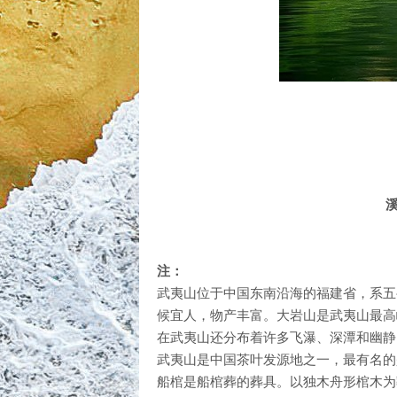
注：
武夷山位于中国东南沿海的福建省，系五
候宜人，物产丰富。大岩山是武夷山最高
在武夷山还分布着许多飞瀑、深潭和幽静
武夷山是中国茶叶发源地之一，最有名的
船棺是船棺葬的葬具。以独木舟形棺木为