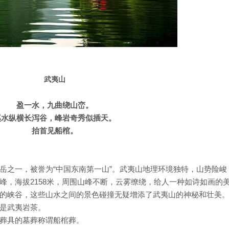
武夷山
盈一水，九曲绕山峦。
溪水纵横长泻谷，峰岩奇秀似插天。
抬首见船棺。
岳之一，被誉为“中国东南第一山”。武夷山地理环境独特，山势险峻
峰，海拔2158米，周围山峰不断，云雾缭绕，给人一种如诗如画的
的峡谷，这些山水之间的景色碰撞无疑增添了武夷山的神秘和壮美
是武夷岩茶。
葬具的墓葬称谓船棺葬。