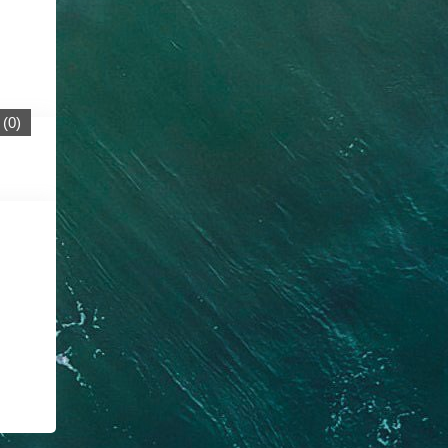
(
0
)