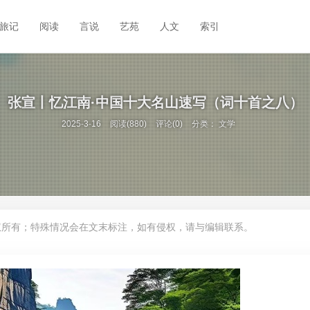
旅记
阅读
言说
艺苑
人文
索引
张宣丨忆江南·中国十大名山速写（词十首之八）
2025-3-16
阅读(880)
评论(0)
分类：
文学
权所有；特殊情况会在文末标注，如有侵权，请与编辑联系。