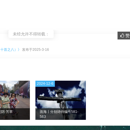
未经允许不得转载：
赞 
。
词十首之八）》
发布于2025-3-16
2024-12-6
阴·芳草
面海丨分别诗待编号581-
583