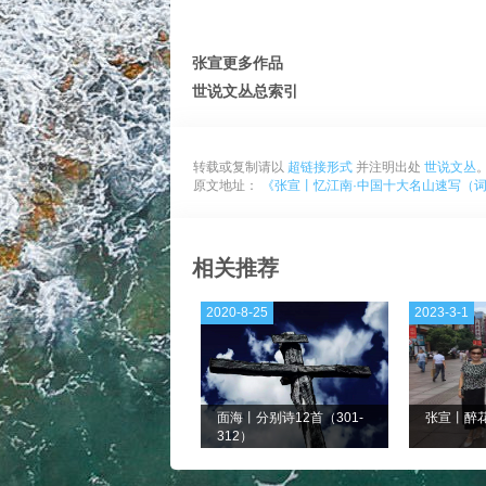
张宣更多作品
世说文丛总索引
转载或复制请以
超链接形式
并注明出处
世说文丛
原文地址：
《张宣丨忆江南·中国十大名山速写（
相关推荐
2020-8-25
2023-3-1
面海丨分别诗12首（301-
张宣丨醉花
312）