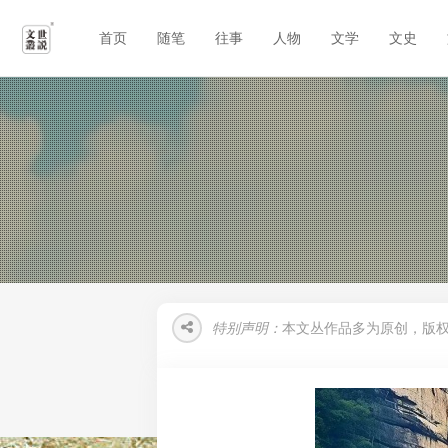
首页
随笔
往事
人物
文学
文史
特别声明：
本文丛作品多为原创，版