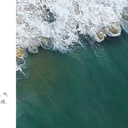
，气
美感。
。