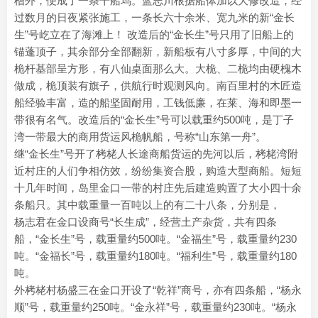
槽外，便成了一条干船坞。蓝志川根据船体加以大修改造，经
过数月的日夜紧张施工，一条长六十余米、宽九米的新“金长
生”号屹立在了海滩上！ 改造后的“金长生”号只用了旧船上的
锚蓬顶子，其余部分全部翻新，新船板有八寸多厚，中间的大
桅杆基部呈方形，有八仙桌面那么大。大桅、二桅均由硬槐木
做成，桅顶装有旗子，供航行时观测风向。南百里村的木匠造
船经验丰富，造的船坚固耐用，工钱低廉，在莱、海和即墨一
带很有名气。改造后的“金长生”号可以载重约500吨，是丁子
湾一带最大的商用货运风桅帆船，号称“山东第一舟”。
继“金长生”号开了栲栳人长途商船货运的先河以后，栲栳湾附
近村庄的人们争相仿效，纷纷集资合股，购造大型商船。短短
十几年时间，岛里金口一带的村庄先后建造购置了大小四十余
条船只。其中载重量一百吨以上的有二十八条，分别是，
杨志君在金口设商号“长生成”，经营土产杂货，共有四条
船，“金长生”号，载重量约500吨。“金福生”号，载重量约230
吨。“金福长”号，载重量约180吨。“福利生”号，载重量约180
吨。
外栲栳村杨盛三在金口开设了“乾祥”商号，亦有四条船，“杨永
顺”号，载重量约250吨。“金永祥”号，载重量约230吨。“杨永