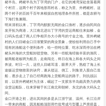
栳半岛。栲栳半岛为丁字湾的门户，在它的滩湾深处坐落着两
个村庄，这两个村子因地形而村名，称之为里、外栲栳村。这
两个村子的百姓千百年来根据自然地理条件所然，都是农耕与
下海打鱼兼顾。
明末清初以来，丁字湾内默默无闻的金口渔村，逐步由民间自
发开拓为商港，大江南北进出丁字湾的货运商船往来如梭，金
口码头也成了商人们争相开办大小商号的寸金之地。里外栲栳
村的人们目睹金口日渐繁荣的商业景象，便纷纷利用自己手中
现有的渔船这个便利条件，给一些吨位重、吃水深而停泊在栲
栳头外海的大货船卸驳货物。另有一些航海经验丰富的渔民，
被商船老板聘为船员，走南闯北，终日在海上和各大码头之间
奔波。时日一久，这些人目睹耳濡，眼界大开，熟稔了海上长
途贩运货物致富的诀窍，遂从驳运、佣工，到集资入股自己造
船，逐步走上了自己经商跑海上货船商运的路子。到抗战以
前，以里外栲栳村为主体，崛起了一支胶东半岛颇具势力的商
业货运船队，往来穿梭于长江南北和朝鲜、东北的各大码头之
间。
金口开港之初，进出其间的多是从江浙宁波、温州、长江沿岸
一带来的商船，因其船舱顶部用竹批弯成弓型覆上芦席搭盖，