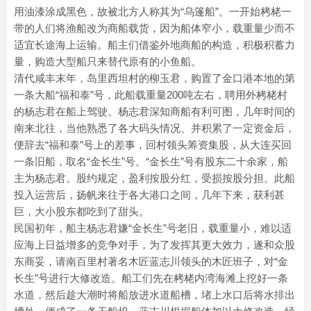
用油漆涂成黑色，故被北方人称其为“乌篷船”。一开始栲栳一
带的人们将渔船改为商船载货，因为船体窄小，载重量少而不
适宜长途海上运输。船主们借鉴外地商船的构造，积极积蓄力
量，购造大型船只来替代原有的小鱼船。
清代咸丰末年，岛里西坦村的柳玉君，购置了金口港本地的第
一条大船“福和泰”号，此船载重量200吨左右，聘用外栲栳村
的杨志君在船上驾驶。杨志君深知商船有利可图，几年时间的
南来北往，当他熟悉了各大码头情况、并积累了一定资金后，
便辞去“福和泰”号上的差事，回村领头筹资集股，从大连买回
一条旧船，取名“金长生”号。“金长生”号有股东二十余家，船
主为杨志君。股约规定，盈利按股分红，受损按股分担。此船
投入运营后，扬帆来往于各大港口之间，几年下来，获利甚
巨，大小股东都吃到了甜头。
民国初年，船主杨志君嫌“金长生”号老旧，载重量小，难以适
应海上日益增多的竞争对手，为了发挥其更大效力，遂和众股
东商妥，请南百里村著名木匠蓝志川领头的木匠班子，对“金
长生”号进行大修改造。船工们先在栲栳内湾海滩上挖好一条
水道，然后趁大潮时将船放进水道船槽，堵上水口后将水排出