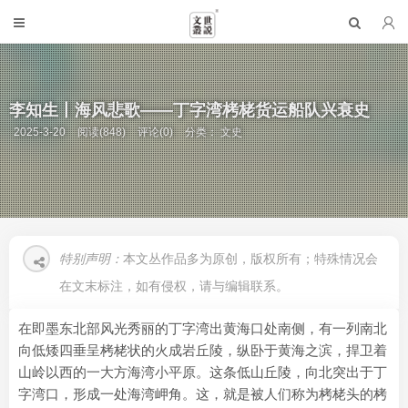
李知生丨海风悲歌——丁字湾栲栳货运船队兴衰史
2025-3-20
阅读(848)
评论(0)
分类：
文史
特别声明：
本文丛作品多为原创，版权所有；特殊情况会
在文末标注，如有侵权，请与编辑联系。
在即墨东北部风光秀丽的丁字湾出黄海口处南侧，有一列南北
向低矮四垂呈栲栳状的火成岩丘陵，纵卧于黄海之滨，捍卫着
山岭以西的一大方海湾小平原。这条低山丘陵，向北突出于丁
字湾口，形成一处海湾岬角。这，就是被人们称为栲栳头的栲