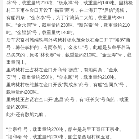
盛”号，载重量约210吨。“杨永祥”号，载重量约140吨。里栲栳
村王玉甫在金口开设了“福泰”商号，在上海开了“启信”货栈，
有船四条，“金永泰”号，为丁字湾第二大船，载重量约350
吨。“金永康”号，载重量约230吨。“新兴泰”号，载重量约210
吨。“金福新”号，载重量约140吨。
后车家夼村韩端铣与外栲栳村杨永茂合伙在金口开了“裕盛”商
号，韩任掌柜的，有两条船，“金永年”号，此船是从牟平养马
岛买来的，原名“林长春”号，载重量约210吨。“金玉寿”号，载
重量同上。
里栲栳村王占林在金口开商号“德成”，有船两条，“金永
安”号，载重量约250吨。“金永顺”号，载重量约210吨。
里栲栳村杨维越在金口开设“聚成永”商号，有船“金同兴”号，
载重量约200吨。
里栲栳王占贤在金口开“惠昌”商号，有“旺长兴”号商船，载重
量约200吨。
此外还有散船九艘，
“金宗祥”号，载重量约270吨，船主是岛里王哥庄王宗业。
“福和泰”号，载重量约200吨，船主是西坦村柳玉君。