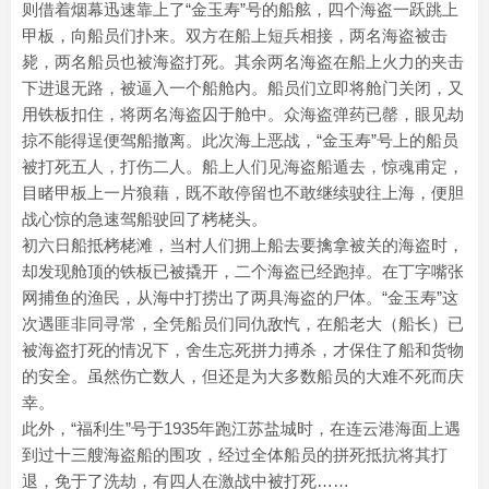
则借着烟幕迅速靠上了“金玉寿”号的船舷，四个海盗一跃跳上
甲板，向船员们扑来。双方在船上短兵相接，两名海盗被击
毙，两名船员也被海盗打死。其余两名海盗在船上火力的夹击
下进退无路，被逼入一个船舱内。船员们立即将舱门关闭，又
用铁板扣住，将两名海盗囚于舱中。众海盗弹药已罄，眼见劫
掠不能得逞便驾船撤离。此次海上恶战，“金玉寿”号上的船员
被打死五人，打伤二人。船上人们见海盗船遁去，惊魂甫定，
目睹甲板上一片狼藉，既不敢停留也不敢继续驶往上海，便胆
战心惊的急速驾船驶回了栲栳头。
初六日船抵栲栳滩，当村人们拥上船去要擒拿被关的海盗时，
却发现舱顶的铁板已被撬开，二个海盗已经跑掉。在丁字嘴张
网捕鱼的渔民，从海中打捞出了两具海盗的尸体。“金玉寿”这
次遇匪非同寻常，全凭船员们同仇敌忾，在船老大（船长）已
被海盗打死的情况下，舍生忘死拼力搏杀，才保住了船和货物
的安全。虽然伤亡数人，但还是为大多数船员的大难不死而庆
幸。
此外，“福利生”号于1935年跑江苏盐城时，在连云港海面上遇
到过十三艘海盗船的围攻，经过全体船员的拼死抵抗将其打
退，免于了洗劫，有四人在激战中被打死……