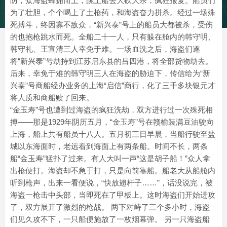
防，众海盗蜂拥而上，跳上船去大砍大杀，疯狂报复。船员们
为了壮胆，个个喝上了土枪药，和海盗奋力拼杀。经过一场殊
死搏斗，终因寡不敌众，“新兴泰”号上的船员大都被杀，受伤
的也抱枪跳水而死。全船二十一人，只有躲在舱内的韩守明、
韩守礼、王宣清三人幸免于难。一场血洗之后，海盗们遂
将“新兴泰”号劫持到江苏启东县的吕四港，将全部货物劫去。
后来，幸免于难的韩守明三人在海盗的胁迫下，传信给为“新
兴泰”号商船经办业务的上海“启信”商行，化了三千多块银元才
将人质和商船赎了回来。
“金玉寿”号也遭到过海盗的疯狂洗劫，双方进行过一次殊死相
搏——那是1929年阴历五月，“金玉寿”号在赣榆装满豆油驶向
上海，船上共有船员十八人。五月初三日早晨，当船行驶至盐
城以东海面时，老远看到海面上有两条船。时间不长，两条
船“金玉寿”猛扑了过来。有人大叫一声“这是胡子船！”众人拿
出枪便打。海盗却不急于打，只是向前靠船。船老大从船舱内
听到枪声，出来一看便说，“快放翅杆子……”，话没说完，被
海盗一枪击中头部，当即死在了甲板上。这时海盗们开始进攻
了，双方展开了激烈的枪战。 两下对峙了三个多小时，海盗
们见久攻不下，一只船便施放了一枚烟幕弹。 另一只海盗船