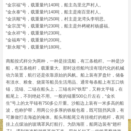
“金宗福”号，载重量约140吨，船主岛里北芦村人。
“金永泰”号，载重量约140吨，船主是南百里村人。
“金洪顺”号，载重量约250吨，村主是龙湾头李明思。
“金宗茂”号，载重量约230吨，船主是外栲栳村杨盛福。
“金永祥”号，载重量约230吨。
“金福寿”号，载重量约200吨。
“新永顺”号，载重量约180吨。
商船按式样分为两种，一种是挂流船，有三条桅杆。一种是沙
船，有五条桅杆，载重量大。那时这些船均没有现代化的机械
动力装置，航行还是依靠原始的风帆。船上装有罗盘针，储备
有淡水、粮食、烧菜等船员生活用品、通常每条船上有五口铁
锚，流锚、二锚在船头上，三锚名叫“铁犁”，又称太平锚，在
船尾上，不到绝处不用。一般的锚重500公斤左右，“金长
生”号上的太平锚有750多公斤重。沙船边上装有一米多高的船
波，也称护帮，用两公分多厚的铁板包着，既可阻挡风浪，有
可兼做打击海盗的掩体。船头和船尾立有挂桅灯的桅杆，夜间
挂上点煤油的玻璃罩风灯航行。为防海匪，船两边装有“翅杆