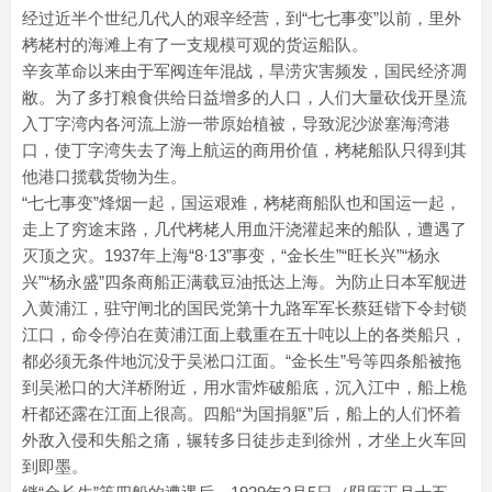
经过近半个世纪几代人的艰辛经营，到“七七事变”以前，里外
栲栳村的海滩上有了一支规模可观的货运船队。
辛亥革命以来由于军阀连年混战，旱涝灾害频发，国民经济凋
敝。为了多打粮食供给日益增多的人口，人们大量砍伐开垦流
入丁字湾内各河流上游一带原始植被，导致泥沙淤塞海湾港
口，使丁字湾失去了海上航运的商用价值，栲栳船队只得到其
他港口揽载货物为生。
“七七事变”烽烟一起，国运艰难，栲栳商船队也和国运一起，
走上了穷途末路，几代栲栳人用血汗浇灌起来的船队，遭遇了
灭顶之灾。1937年上海“8·13”事变，“金长生”“旺长兴”“杨永
兴”“杨永盛”四条商船正满载豆油抵达上海。为防止日本军舰进
入黄浦江，驻守闸北的国民党第十九路军军长蔡廷锴下令封锁
江口，命令停泊在黄浦江面上载重在五十吨以上的各类船只，
都必须无条件地沉没于吴淞口江面。“金长生”号等四条船被拖
到吴淞口的大洋桥附近，用水雷炸破船底，沉入江中，船上桅
杆都还露在江面上很高。四船“为国捐躯”后，船上的人们怀着
外敌入侵和失船之痛，辗转多日徒步走到徐州，才坐上火车回
到即墨。