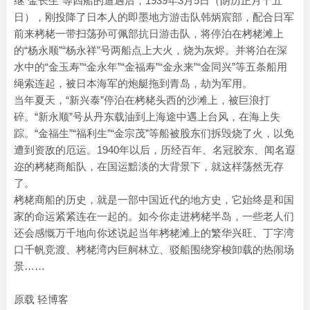
继“金长生”等四船的遭遇后，1939年3月5日（阴历正月十五
日），刚投降了日本人的即墨地方游击队韩炳宸部，配合日军
前来栲栳一带扫荡孙可佩部抗日游击队，将停泊在栲栳滩上
的“杨永顺”“杨永祥”号两船点上大火，烧为灰烬。并将泊在深
水中的“金玉寿”“金永年”“金福寿”“金永来”“金同兴”等五条船用
绳索连起，被日本海军的炮艇拖到青岛，劫为军用。
当年夏天，“新兴泰”停泊在栲栳头西的沙滩上，被巨浪打
碎。“新永顺”号从丹东载油到上海途中遇上台风，在海上失
踪。“金福生”“福利生”“金宗茂”等船被股东们拆毁烧了火，以免
遭到资敌的厄运。1940年以后，历经百年、名冠胶东、闻名遐
迩的栲栳商船队，在国运黯淡的大背景下，就这样荡然无存
了。
栲栳商船的历史，就是一部中国近代的地方史，它始终是和国
家的命运紧紧连在一起的。如今你走进栲栳半岛，一些老人们
还会感慨万千地向你述说起当年栲栳滩上的繁华兴旺、丁字湾
口千帆竞渡、栲栳湾内巨舸林立、驳船围绕穿梭卸载的热闹场
景……
原载 轻博客