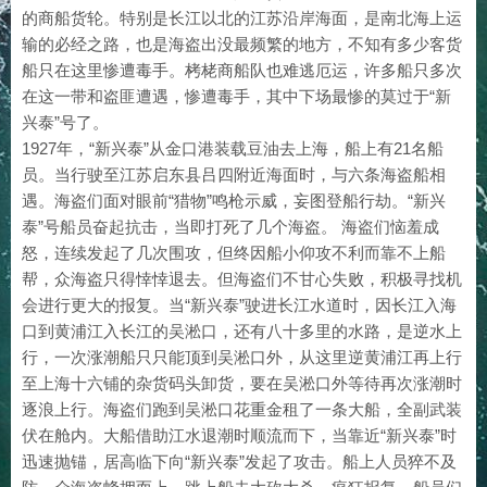
的商船货轮。特别是长江以北的江苏沿岸海面，是南北海上运
输的必经之路，也是海盗出没最频繁的地方，不知有多少客货
船只在这里惨遭毒手。栲栳商船队也难逃厄运，许多船只多次
在这一带和盗匪遭遇，惨遭毒手，其中下场最惨的莫过于“新
兴泰”号了。
1927年，“新兴泰”从金口港装载豆油去上海，船上有21名船
员。当行驶至江苏启东县吕四附近海面时，与六条海盗船相
遇。海盗们面对眼前“猎物”鸣枪示威，妄图登船行劫。“新兴
泰”号船员奋起抗击，当即打死了几个海盗。 海盗们恼羞成
怒，连续发起了几次围攻，但终因船小仰攻不利而靠不上船
帮，众海盗只得悻悻退去。但海盗们不甘心失败，积极寻找机
会进行更大的报复。当“新兴泰”驶进长江水道时，因长江入海
口到黄浦江入长江的吴淞口，还有八十多里的水路，是逆水上
行，一次涨潮船只只能顶到吴淞口外，从这里逆黄浦江再上行
至上海十六铺的杂货码头卸货，要在吴淞口外等待再次涨潮时
逐浪上行。海盗们跑到吴淞口花重金租了一条大船，全副武装
伏在舱内。大船借助江水退潮时顺流而下，当靠近“新兴泰”时
迅速抛锚，居高临下向“新兴泰”发起了攻击。船上人员猝不及