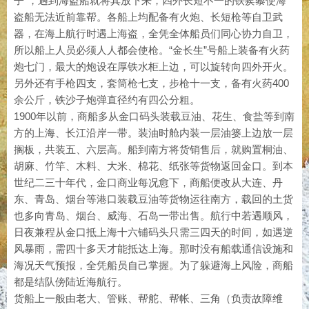
子”，遇到海盗船就将其放下来，四外长短不一的铁蒺藜使海
盗船无法近前靠帮。各船上均配备有火炮、长短枪等自卫武
器，在海上航行时遇上海盗，全凭全体船员们同心协力自卫，
所以船上人员必须人人都会使枪。“金长生”号船上装备有火药
炮七门，最大的炮设在厚铁水柜上边，可以旋转向四外开火。
另外还有手枪四支，套筒枪七支，步枪十一支，备有火药400
余公斤，铁沙子炮弹直径约有四公分粗。
1900年以前，商船多从金口码头装载豆油、花生、食盐等到南
方的上海、长江沿岸一带。装油时舱内装一层油篓上边放一层
搁板，共装五、六层高。船到南方将货销售后，就购置桐油、
胡麻、竹竿、木料、大米、棉花、纸张等货物返回金口。到本
世纪二三十年代，金口商业每况愈下，商船便改从大连、丹
东、青岛、烟台等港口装载豆油等货物运往南方，载回的土货
也多向青岛、烟台、威海、石岛一带出售。航行中若遇顺风，
日夜兼程从金口抵上海十六铺码头只需三四天的时间，如遇逆
风暴雨，需四十多天才能抵达上海。那时没有船载通信设施和
海况天气预报，全凭船员自己掌握。为了躲避海上风险，商船
都是结队傍陆近海航行。
货船上一般由老大、管账、帮舵、帮帐、三角（负责故障维