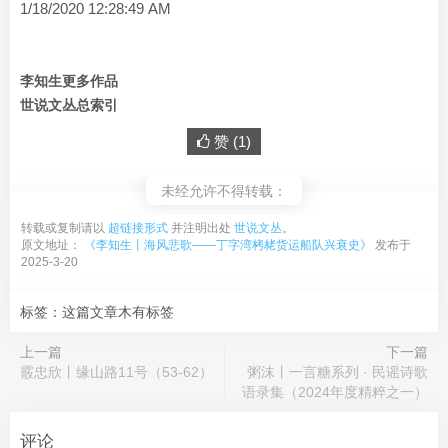
1/18/2020 12:28:49 AM
李知生更多作品
世说文丛总索引
赞 (
1
)
未经允许不得转载：
转载或复制请以
超链接形式
并注明出处
世说文丛
。
原文地址：
《李知生丨海风悲歌——丁字湾栲栳货运船队兴衰史》
发布于
2025-3-20
标签：这篇文章木有标签
上一篇
下一篇
霰忠欣丨缘山路11号（53-62）
粥沫丨一言糖系列 · 民谣诗歌
语录集（2024年度精粹之一）
评论