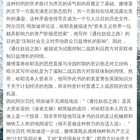
这种封闭的学术探讨为序言的语气和内容奠定了基础。滕维藻
的文字一方面充满意识形态批判，另一方面却在结尾流露出意
外的谦逊。这种矛盾使得导言成为一个引人注目的历史文件。
阿尔贝托·明加迪评论说，哈耶克被描述为“资本主义世界一位
颇具影响力的资产阶级思想家”，他写作《通往奴役之路》的
目的是“压制社会主义对劳动群众日益增长的影响”。因此，
《通往奴役之路》被描述为试图抑制二战胜利后西方对苏联体
制日益增长的同情。
滕维藻将哈耶克的思想直接与冷战时期的意识形态对立挂钩，
暗示其写作动机是为了遏制二战后西方对苏联体制的同情。然
而，哈耶克本人曾表示，他写作此书的初衷是警告英国知识分
子关于计划经济的危险，而非特意针对普通工人或苏联的宣传
机器。
因此阿尔贝托·明加迪不无调侃地说：“《通往奴役之路》及其
大受欢迎的《读者文摘》精简版的成功，对哈耶克本人而言大
体上是一个惊喜；我非常怀疑他写这本书的目的是让机械师和
钢铁工人热切地阅读它（他不是做这种努力的合适人选）。”
阿尔贝托·明加迪进一步说，滕维藻既反感将纳粹和共产主义
的“计划”等同起来，又对“某些国有化方案”（即西方社会民主