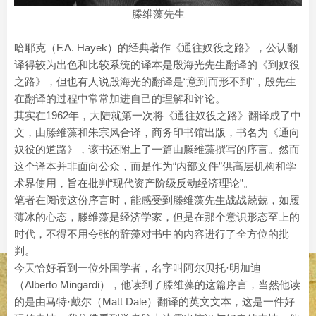
滕维藻先生
哈耶克（F.A. Hayek）的经典著作《通往奴役之路》，公认翻
译得较为出色和比较系统的译本是殷海光先生翻译的《到奴役
之路》，但也有人说殷海光的翻译是“意到而形不到”，殷先生
在翻译的过程中常常加进自己的理解和评论。
其实在1962年，大陆就第一次将《通往奴役之路》翻译成了中
文，由滕维藻和朱宗风合译，商务印书馆出版，书名为《通向
奴役的道路》，该书还附上了一篇由滕维藻撰写的序言。然而
这个译本并非面向公众，而是作为“内部文件”供高层机构和学
术界使用，旨在批判“现代资产阶级反动经济理论”。
笔者在阅读这份序言时，能感受到滕维藻先生战战兢兢，如履
薄冰的心态，滕维藻是经济学家，但是在那个意识形态至上的
时代，不得不用夸张的辞藻对书中的内容进行了全方位的批
判。
今天恰好看到一位外国学者，名字叫阿尔贝托·明加迪
（Alberto Mingardi），他读到了滕维藻的这篇序言，当然他读
的是由马特·戴尔（Matt Dale）翻译的英文文本，这是一件好