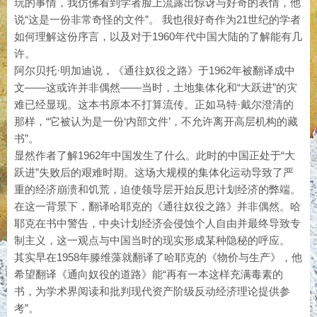
玩的事情，我仿佛看到学者脸上流露出惊讶与好奇的表情，他
说“这是一份非常奇怪的文件”。 我也很好奇作为21世纪的学者
如何理解这份序言，以及对于1960年代中国大陆的了解能有几
许。
阿尔贝托·明加迪说，《通往奴役之路》于1962年被翻译成中
文——这或许并非偶然——当时，土地集体化和“大跃进”的灾
难已经显现。这本书原本不打算流传。正如马特·戴尔澄清的
那样，“它被认为是一份‘内部文件’，不允许离开高层机构的藏
书”。
显然作者了解1962年中国发生了什么。此时的中国正处于“大
跃进”失败后的艰难时期。这场大规模的集体化运动导致了严
重的经济崩溃和饥荒，迫使领导层开始反思计划经济的弊端。
在这一背景下，翻译哈耶克的《通往奴役之路》并非偶然。哈
耶克在书中警告，中央计划经济会侵蚀个人自由并最终导致专
制主义，这一观点与中国当时的现实形成某种隐秘的呼应。
其实早在1958年滕维藻就翻译了哈耶克的《物价与生产》，他
希望翻译《通向奴役的道路》能“再有一本这样充满毒素的
书，为学术界阅读和批判现代资产阶级反动经济理论提供参
考”。