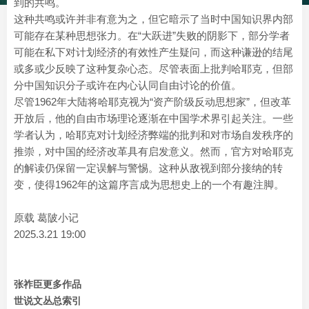
到的共鸣。
这种共鸣或许并非有意为之，但它暗示了当时中国知识界内部
可能存在某种思想张力。在“大跃进”失败的阴影下，部分学者
可能在私下对计划经济的有效性产生疑问，而这种谦逊的结尾
或多或少反映了这种复杂心态。尽管表面上批判哈耶克，但部
分中国知识分子或许在内心认同自由讨论的价值。
尽管1962年大陆将哈耶克视为“资产阶级反动思想家”，但改革
开放后，他的自由市场理论逐渐在中国学术界引起关注。一些
学者认为，哈耶克对计划经济弊端的批判和对市场自发秩序的
推崇，对中国的经济改革具有启发意义。然而，官方对哈耶克
的解读仍保留一定误解与警惕。这种从敌视到部分接纳的转
变，使得1962年的这篇序言成为思想史上的一个有趣注脚。
原载 葛陂小记
2025.3.21 19:00
张祚臣更多作品
世说文丛总索引