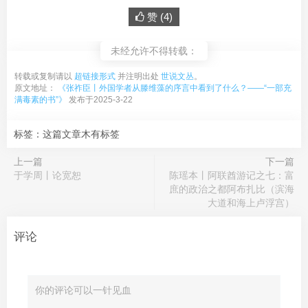
赞 (
4
)
未经允许不得转载：
转载或复制请以
超链接形式
并注明出处
世说文丛
。
原文地址：
《张祚臣丨外国学者从滕维藻的序言中看到了什么？——“一部充
满毒素的书”》
发布于2025-3-22
标签：这篇文章木有标签
上一篇
下一篇
于学周丨论宽恕
陈瑶本丨阿联酋游记之七：富
庶的政治之都阿布扎比（滨海
大道和海上卢浮宫）
评论