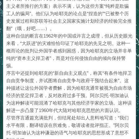
主义者所推行的方案）表示不满，认为这些方案“纯粹是欺骗
工人的骗局”。他们认为哈耶克的论点是“捏造的”“已被整个历
史发展过程和苏联等社会主义国家实施计划经济的经验完全推
翻”（哦，好吧……）。
这种自信的断言在1962年的中国或许言之成理，但从历史眼光
来看，“大跃进”的灾难恰恰印证了哈耶克的先见之明。这种一
概而论的批判让外国学者感到困惑，因为哈耶克的立场并非单
纯的“资本主义捍卫者”，而是对任何侵蚀自由的倾向保持警
惕。
序言中还提到哈耶克的“新自由主义观点”，称其“有条件地捍卫
自由竞争制度，并试图将自由竞争与政府干预结合起来”。这
种描述让这位外国学者费解，因为哈耶克通常被视为自由市场
经济的坚定捍卫者，反对政府过多干预。阿尔贝托·明加迪认
为这种解读可能混淆了哈耶克与其他经济学家的立场。这种误
解进一步凸显了1960年代大陆对哈耶克思想的片面认识。
尽管序言通篇充满批判，但结尾处却出人意料地写道：“我们
水平有限，翻译错误在所难免，敬请读者批评指正。”阿尔贝
托·明加迪认为这种谦逊的语气与哈耶克的思想形成了意想不