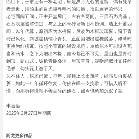
巴山下，王家还有一栋老宅，应是岁月无心的遗留，偶有凭吊
者走近，用陌生的目光搜寻熟悉的旧痕，报以迥异的怀思。
老宅面阔五间，正中开堂屋门，左右各两间。三层石为房基，
石基表层被整饬过，与之上的青砖墙新旧不协调。墙上开窗四
间，以年代算，原初应为木槅窗，后改为木框玻璃窗，窗下青
砖已风化。斜坡屋顶铺小青瓦，正面因增出屋檐脱落，修葺时
更换为红楞瓦。按照小青瓦的铺设规范，屋檐原本可能设有瓦
当和滴水，之下为增出木椽，如今都已不可见。屋山也是青砖
到顶，硬山式，坡檐青砖叠涩，屋顶直脊，端吻螳螂肚支撑雌
毛脊，勾头瓦上翘于天。
久不住人，房屋已废，每年，屋顶上长出茂草，经霜后再度枯
萎，如此一年年循环往复，仿佛在唱一支挽歌，可惜人听不
懂，而那听得懂却不善言辞的砖石，如今也愈加沉默了罢。
李言谙
2025年2月27日星期四
阿龙更多作品