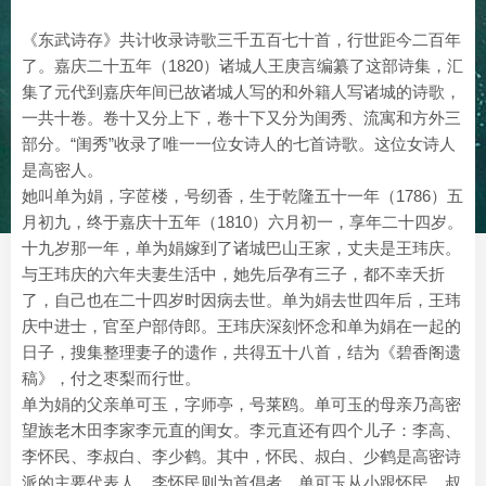
《东武诗存》共计收录诗歌三千五百七十首，行世距今二百年
了。嘉庆二十五年（1820）诸城人王庚言编纂了这部诗集，汇
集了元代到嘉庆年间已故诸城人写的和外籍人写诸城的诗歌，
一共十卷。卷十又分上下，卷十下又分为闺秀、流寓和方外三
部分。“闺秀”收录了唯一一位女诗人的七首诗歌。这位女诗人
是高密人。
她叫单为娟，字茝楼，号纫香，生于乾隆五十一年（1786）五
月初九，终于嘉庆十五年（1810）六月初一，享年二十四岁。
十九岁那一年，单为娟嫁到了诸城巴山王家，丈夫是王玮庆。
与王玮庆的六年夫妻生活中，她先后孕有三子，都不幸夭折
了，自己也在二十四岁时因病去世。单为娟去世四年后，王玮
庆中进士，官至户部侍郎。王玮庆深刻怀念和单为娟在一起的
日子，搜集整理妻子的遗作，共得五十八首，结为《碧香阁遗
稿》，付之枣梨而行世。
单为娟的父亲单可玉，字师亭，号莱鸥。单可玉的母亲乃高密
望族老木田李家李元直的闺女。李元直还有四个儿子：李高、
李怀民、李叔白、李少鹤。其中，怀民、叔白、少鹤是高密诗
派的主要代表人，李怀民则为首倡者。单可玉从小跟怀民、叔