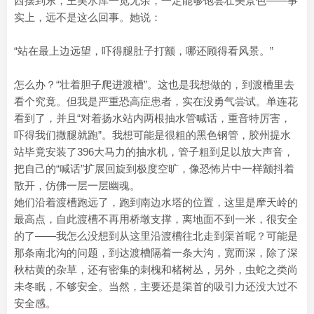
西摆到东，王吴水库一览无余，一定能够饱尝壮美景色——事
实上，远不是这么回事。她说：
“站在最上边远望，吓得腿肚子打颤，哪还顾得看风景。”
怎么办？“壮着胆子爬进渡槽”。这也是我想做的，到渡槽里去
看个究竟。但我是严重恐高症患者，实在没勇气尝试。单连花
看到了，并且“对着扬水站内两根抽水管喊话，重音特厉害，
吓得我们撒腿就跑”。我想可能是很粗的黑色钢管，胶州提水
站毕竟安装了396大马力的抽水机，管子粗到足以放大声音，
把自己的“喊话”扩展回旋到极度空旷，像恐怖片中一样颤抖着
散开，仿佛一层一层幽魂。
她们沿着渡槽跑远了，跑到南边水塔的位置，这里是摩天岭的
最高点，自此渡槽不再用桥墩支撑，离地面不到一米，很安全
的了——我怎么没想到从这里沿渡槽往北走到渠首呢？可能是
那条南北沟的问题，到达渡槽隔着一条大沟，宽而深，除了深
秋枯黄的杂草，还有密集的刺槐和楮树丛，另外，虫蛇之类尚
未冬眠，不够安全。当然，主要还是渠首的吸引力还没大过不
安全感。