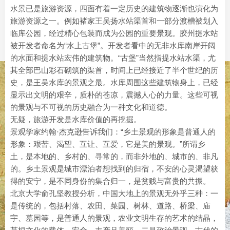
水景已是旅游资源，四面有着一定历史的建筑物逐渐也演化为
旅游资源之一。例如褚家王吴扬水站渠首和一部分渡槽被划入
临库公园，经过精心包装而成为公园的重要景观。胶州提水站
被开发者命名为“水上古堡”。开发者看中的无非水库南岸开阔
的水面和提水站宏伟的建筑物。“古堡”当然指提水站水渠，尤
其全部巴山彩石砌筑的渠首，时间上已经接近了半个世纪的历
史，是王吴水库的景观之最。水库周围这些建筑物身上，已经
显示出文明的艰辛，质朴的苍凉，震撼人心的力量。这些可视
的景观与不可视的历史融合为一种文化和道德。
无疑，旅游开发是水库价值的再挖掘。
景观学家约翰·杰克逊告诉我们：“乡土景观的形象是普通人的
形象：艰苦、渴望、互让、互爱，它是美的景观。”所谓乡
土，是本地的、乡村的、寻常的，而非外地的、城市的、非凡
的。乡土景观是城市漂泊者想找到的归宿，不安的心灵渴望获
得的安宁，是不同身份的集合归一，是贫贱与富贵的共振。
北京大学俞孔坚教授分析，中国大地上的景观无外乎三种：一
是传统的，包括村落、农田、菜园、树林、道路、桥梁、庙
宇、墓园等，是普通人的景观，农业文明生存的艺术的结晶，