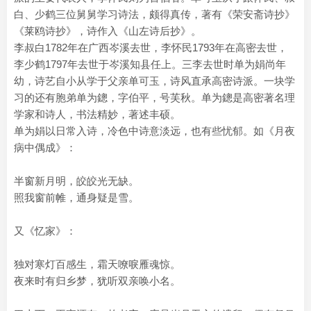
白、少鹤三位舅舅学习诗法，颇得真传，著有《荣安斋诗抄》
《莱鸥诗抄》，诗作入《山左诗后抄》。
李叔白1782年在广西岑溪去世，李怀民1793年在高密去世，
李少鹤1797年去世于岑溪知县任上。三李去世时单为娟尚年
幼，诗艺自小从学于父亲单可玉，诗风直承高密诗派。一块学
习的还有胞弟单为鏓，字伯平，号芙秋。单为鏓是高密著名理
学家和诗人，书法精妙，著述丰硕。
单为娟以日常入诗，冷色中诗意淡远，也有些忧郁。如《月夜
病中偶成》：
半窗新月明，皎皎光无缺。
照我窗前帷，通身疑是雪。
又《忆家》：
独对寒灯百感生，霜天嘹唳雁魂惊。
夜来时有归乡梦，犹听双亲唤小名。