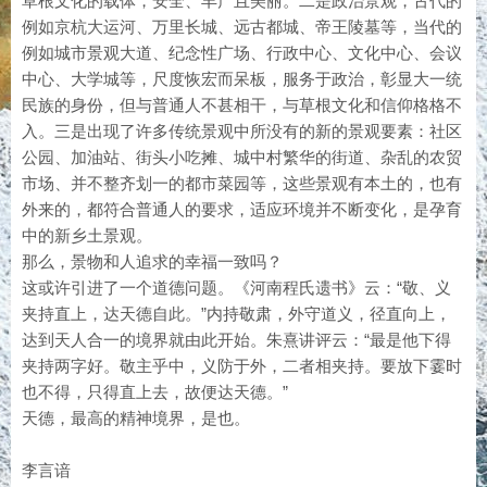
草根文化的载体，安全、丰产且美丽。二是政治景观，古代的
例如京杭大运河、万里长城、远古都城、帝王陵墓等，当代的
例如城市景观大道、纪念性广场、行政中心、文化中心、会议
中心、大学城等，尺度恢宏而呆板，服务于政治，彰显大一统
民族的身份，但与普通人不甚相干，与草根文化和信仰格格不
入。三是出现了许多传统景观中所没有的新的景观要素：社区
公园、加油站、街头小吃摊、城中村繁华的街道、杂乱的农贸
市场、并不整齐划一的都市菜园等，这些景观有本土的，也有
外来的，都符合普通人的要求，适应环境并不断变化，是孕育
中的新乡土景观。
那么，景物和人追求的幸福一致吗？
这或许引进了一个道德问题。《河南程氏遗书》云：“敬、义
夹持直上，达天德自此。”内持敬肃，外守道义，径直向上，
达到天人合一的境界就由此开始。朱熹讲评云：“最是他下得
夹持两字好。敬主乎中，义防于外，二者相夹持。要放下霎时
也不得，只得直上去，故便达天德。”
天德，最高的精神境界，是也。
李言谙