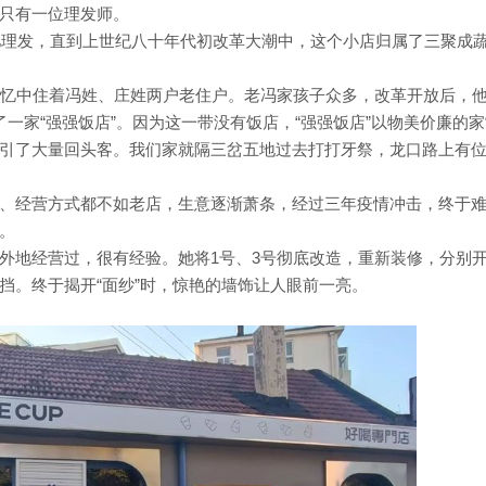
只有一位理发师。
这儿理发，直到上世纪八十年代初改革大潮中，这个小店归属了三聚成
记忆中住着冯姓、庄姓两户老住户。老冯家孩子众多，改革开放后，
一家“强强饭店”。因为这一带没有饭店，“强强饭店”以物美价廉的
引了大量回头客。我们家就隔三岔五地过去打打牙祭，龙口路上有
、经营方式都不如老店，生意逐渐萧条，经过三年疫情冲击，终于
。
外地经营过，很有经验。她将1号、3号彻底改造，重新装修，分别
挡。终于揭开“面纱”时，惊艳的墙饰让人眼前一亮。