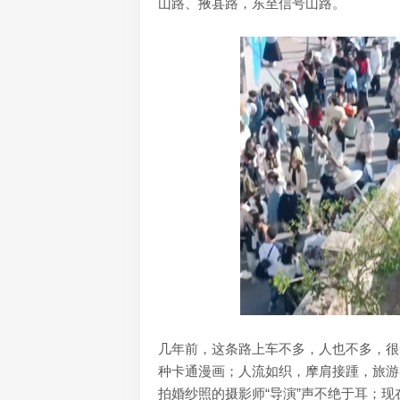
山路、掖县路，东至信号山路。
几年前，这条路上车不多，人也不多，很
种卡通漫画；人流如织，摩肩接踵，旅游
拍婚纱照的摄影师“导演”声不绝于耳；现