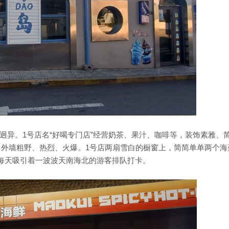
迥异。1号店名“好喝专门店”经营奶茶、果汁、咖啡等，装饰素雅、
吃，外墙粗野、热烈、火爆。1号店两扇雪白的橱窗上，简简单单两个海
，每天吸引着一波波天南海北的游客排队打卡。