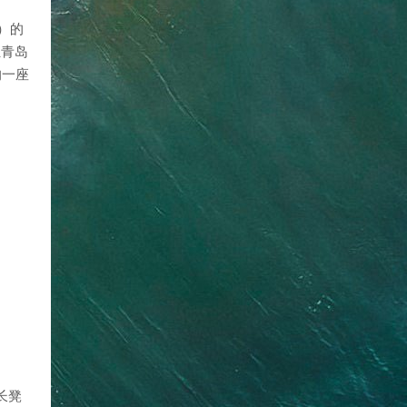
）的
驻青岛
的一座
长凳