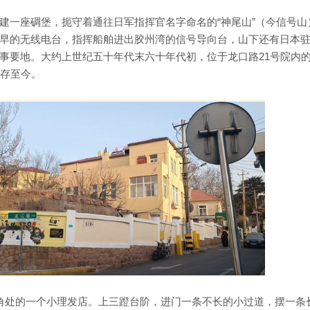
建一座碉堡，扼守着通往日军指挥官名字命名的“神尾山”（今信号山
早的无线电台，指挥船舶进出胶州湾的信号导向台，山下还有日本
事要地。大约上世纪五十年代末六十年代初，位于龙口路21号院内
保存至今。
角处的一个小理发店。上三蹬台阶，进门一条不长的小过道，摆一条