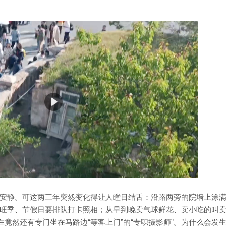
安静。可这两三年突然变化得让人瞠目结舌：沿路两旁的院墙上涂
旺季、节假日要排队打卡照相；从早到晚卖气球鲜花、卖小吃的叫
在竟然还有专门坐在马路边“等客上门”的“专职摄影师”。为什么会发