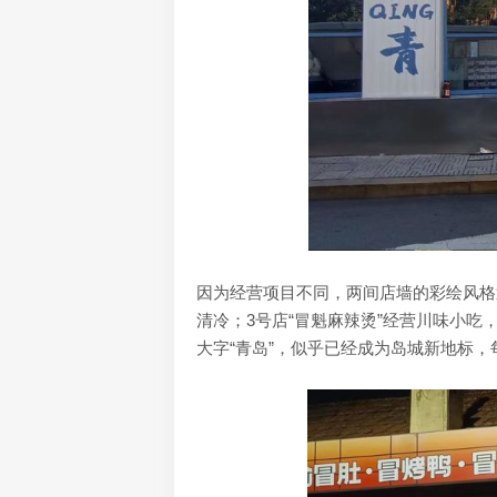
因为经营项目不同，两间店墙的彩绘风格
清冷；3号店“冒魁麻辣烫”经营川味小
大字“青岛”，似乎已经成为岛城新地标