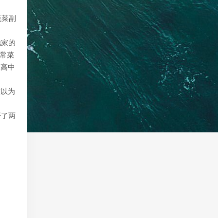
蔬菜副
他家的
家常菜
位高中
难以为
开了两