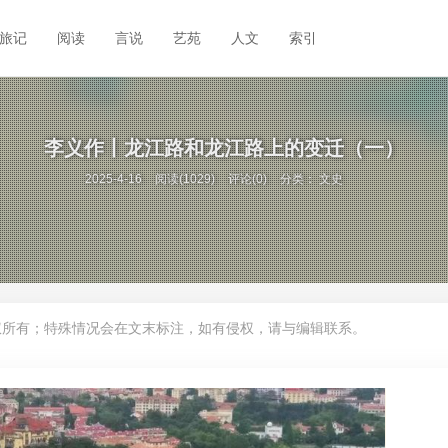
旅记
阅读
言说
艺苑
人文
索引
李义作丨龙江路和龙江路上的变迁（一）
2025-4-16
阅读(1029)
评论(0)
分类：
文史
权所有；特殊情况会在文末标注，如有侵权，请与编辑联系。