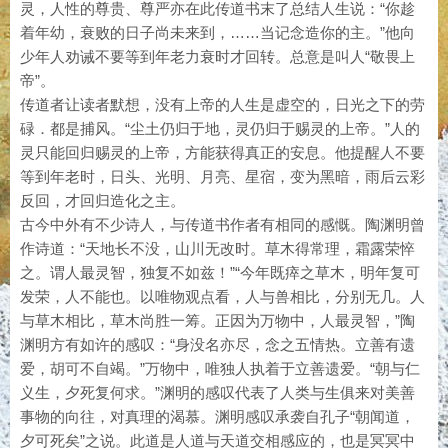
灵，人性的尊贵、尊严亦在此传道书末了总结人生说：“你趁
着年幼，衰败的日子尚未来到，……当记念造你的主。”他向
少年人劝诫不要等到年老力衰时才回转。总意是叫人“敬畏上
帝”。
传道者让读者默想，没有上帝的人生是虚空的，日光之下的劳
碌．都是捕风。“尘土仍归于地，灵仍归于赐灵的上帝。”人的
灵只能回归赐灵的上帝，方能获得真正的安息。他提醒人不要
等到年老时，日头、光明、月亮、星宿，变为黑暗，雨后云彩
反回，才回归造化之主。
古今中外有不少诗人，与传道书作者有相同的感慨。陶渊明曾
作诗道：“天地长不没，山川无改时。草木得常理，霜露荣悴
之。谓人最灵智，独复不如兹！”“今年既瘁之草木，明年复可
发荣，人不能也。以唯物观点看，人与兽相比，分别无几。人
与草木相比，草木尚胜一筹。正因为万物中，人最灵智，”陶
渊明方有如许的感叹：“身没名亦尽，念之五情热。立善有遗
爱，胡可不自竭。”万物中，唯独人执着于立善遗爱。“朝与仁
义生，夕死复何求。”渊明的感叹代表了人类与生俱来对美善
事物的向往，对真理的渴慕。渊明感叹承袭自孔子“朝闻道，
夕可死矣”之说。此道是人道与天道交相感应的，也是冥冥中