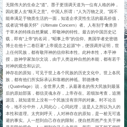
无限伟大的生命之“道”。墨子更强调天道为一位有人格的神，
因此要人去“顺天之意”。中国人所谓：“人为万物之灵。”因不
能单满足于物质生活的一面，知道企求灵性生活的最高价值，
或者说“终极关怀”（Ultimate Concern）者。人有别于禽兽异
于草木的特殊自然秉赋，即敬神的特性。最古的中国历史记
载，即有“上帝”的名词，“昭事上帝”的信仰。奥国学者史密德
博士在他十二卷巨著“上帝观念之起源”中，便强调并证明，世
上任何民族，都有敬拜神的信仰和本性。此种本性，本乎神
授，故神学家加尔文说，由于人类这种自然的本能，都有若干
对神的观念和认识。
神存在的原知，可见于世上各个民族的历史文化中。世上各民
族，都有他们所实际承认和靠赖的神祗。郭德佛奇
（Quatrefage）说，全世界人类，从最著名的伟大民族到最落
后的原始部落，都信灵魂永存，上帝存在。若细加考查，追溯
源流，就知道世上没有一个民族没有崇拜的对象。时不论古
今，地不分中外，人同此心，心同此理，这是人之所以为人的
本性和道理。太穷则呼天，人对神存在的原知，是一桩无可逃
避的事实。人一想到自己存在的限制，便自然而然产生关于神