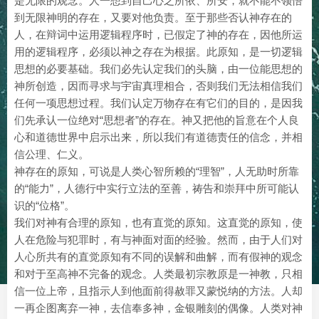
是无限的观念。人一想到自己心之所依、所安，就不能不领悟
到无限神明的存在，又要对他负责。至于那些否认神存在的
人，在辩词中运用逻辑程序时，已假定了神的存在，因他所运
用的逻辑程序，必须以神之存在为根据。此原知，是一切逻辑
思想的必要基础。我们必先认定我们的头脑，由一位能思想的
神所创造，因而寻求与宇宙真理相合，否则我们无法相信我们
任何一项思想过程。我们认定万物存在有它们的目的，是因我
们先承认一位绝对“思想者”的存在。神又把他的旨意在个人良
心和道德世界中启示出来，所以我们有道德责任的信念，并相
信公理、仁义。
神存在的原知，可说是人类心智所赖的“理智”，人无助时所靠
的“能力”，人德行中实行立法的至善，祷告和崇拜中所可能认
识的“位格”。
我们对神有合理的原知，也有直觉的原知。这直觉的原知，使
人在危险与犯罪时，有与神面对面的经验。然而，由于人们对
人心所共有的直觉原知有不同的误解和曲解，而有假神的观念
和对于至高神不完备的观念。人类最初宗教原是一神教，只相
信一位上帝，且指示人到他面前得赦罪又蒙悦纳的方法。人却
一再企图离弃一神，去信奉多神，金银雕刻的偶像。人类对神