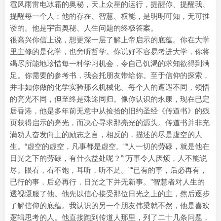
雹风雨雷电冰霜的奥秘，天上众星的运行，提醒你、提醒我、
提醒每一个人：他的存在、智慧、权能，是明明可知，无可推
诿的。他是宇宙奥秘、人生问题的终极答案。
很高兴你信上说，想更深一层了解上帝启示的底蕴。你在大学
里主修的是化学，也旁听哲学。你说好不容易考进大学，你将
竭尽所能地珍惜每一种学习机会，令自己饥渴的求知欲得到满
足。你需要的参考书，我会托朋友带给你。至于信仰的探索，
并非如你做的化学实验那么机械化。每个人的遭遇不同，领悟
的亮光不同，但至终是殊途同归。像你认识的永康，现在已定
居香港，他是多年前无意中从捡拾的旧约圣经《传道书》的残
页获得启示的亮光，而决心寻求那亮光的源头。传道书并非充
满劝人奋发向上的励志之言，相反的，描述的尽是虚空的人
生。“虚空的虚空，凡事都是虚空。”“人一切的劳碌，就是他在
日光之下的劳碌，有什么益处呢？”“万事令人厌烦，人不能说
尽。眼看，看不饱，耳听，听不足。”“已有的事，后必再有，
已行的事，后必再行，日光之下并无新事。”智慧者对人生的
透视慑服了他。他先以信心接受那位日光之上的主，然后逐步
了解信仰的底蕴。我认识的另一个朋友伟梁就不然，他是喜欢
逻辑思考的人。他直接跑到传道人那里，列了二十几条问题，