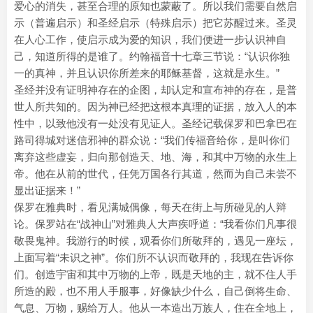
爱心的消失，甚至合理的原知也蒙蔽了。所以我们需要自然启
示（普遍启示）和圣经启示（特殊启示）把它苏醒过来。圣灵
在人心工作，使启示成为爱的知识，我们便进一步认识神自
己，知道所得的是谁了。约翰福音十七章三节说：“认识你独
一的真神，并且认识你所差来的耶稣基督，这就是永生。”
圣经并没有证明神存在的企图，却认定和宣布神的存在，是普
世人所共知的。因为神已经把这根本真理的证据，放入人的本
性中，以致他没有一处没有见证人。圣经记载保罗和巴拿巴在
路司得城对迷信邪神的群众说：“我们传福音给你，是叫你们
离弃这些虚妄，归向那创造天、地、海，和其中万物的永生上
帝。他在从前的世代，任凭万国各行其道，然而为自己未尝不
显出证据来！”
保罗在雅典时，看见满城偶像，每天在街上与所碰见的人辩
论。保罗站在“战神山”对雅典人大声疾呼道：“我看你们凡事很
敬畏鬼神。我游行的时候，观看你们所敬拜的，遇见一座坛，
上面写着“未识之神”。你们所不认识而敬拜的，我现在告诉你
们。创造宇宙和其中万物的上帝，既是天地的主，就不住人手
所造的殿，也不用人手服事，好像缺少什么，自己倒将生命、
气息、万物，赐给万人。他从一本造出万族人，住在全地上，