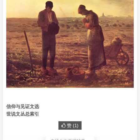
信仰与见证文选
世说文丛总索引
赞 (
1
)