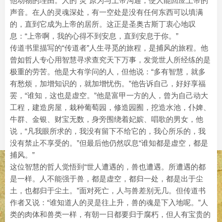
他动物的理由。人的“灵”原为与上帝沟通，使人能回应上帝的
声音。在人的灵魂深处，有一空处是没有任何东西可以填满
的，直到它成为上帝的居所。这正是圣奥古斯丁衷心地叹
息：“上帝啊，我的心得不到安息，直到安息于你。”
传道书里描写的“传道者”人生寻觅的旅程，是捕风的旅程。他
曾如哲人专心用智慧寻求查究天下万事，发觉世人所经练的是
极重的劳苦。他是大有学问的人，但他说：“多有智慧，就多
有愁烦，加增知识的，就加增忧伤。”他告诉自己，好好享福
罢，“谁知，这也是虚空。”他是富甲一方的人，曾为自己动大
工程，建造房屋，栽种葡萄园，修造园囿，挖造水池，仆婢、
牛群、金银、财宝无数，身旁围绕着妃嫔、唱歌的男女，他
说，“凡我眼所求的，我没有留下不给它的，我心所乐的，我
没有禁止不享受的。”但最后他仍然叹息“谁知都是虚空，都是
捕风。”
这位智慧的哲人觉悟到“世人遭遇的，兽也遭遇。所遭遇的都
是一样。人不能强于兽，都是虚空，都归一处，都是出于尘
土，也都归于尘土。”面对死亡，人与兽差别无几。但传道书
作者又说：“谁知道人的灵是往上升，兽的魂是下入地呢。”人
类的肉体和兽类一样，有朝一日都要归于腐朽，但人有宝贵的