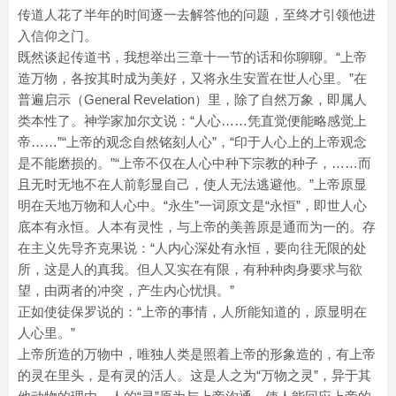
传道人花了半年的时间逐一去解答他的问题，至终才引领他进
入信仰之门。
既然谈起传道书，我想举出三章十一节的话和你聊聊。“上帝
造万物，各按其时成为美好，又将永生安置在世人心里。”在
普遍启示（General Revelation）里，除了自然万象，即属人
类本性了。神学家加尔文说：“人心……凭直觉便能略感觉上
帝……”“上帝的观念自然铭刻人心”，“印于人心上的上帝观念
是不能磨损的。”“上帝不仅在人心中种下宗教的种子，……而
且无时无地不在人前彰显自己，使人无法逃避他。”上帝原显
明在天地万物和人心中。“永生”一词原文是“永恒”，即世人心
底本有永恒。人本有灵性，与上帝的美善原是通而为一的。存
在主义先导齐克果说：“人内心深处有永恒，要向往无限的处
所，这是人的真我。但人又实在有限，有种种肉身要求与欲
望，由两者的冲突，产生内心忧惧。”
正如使徒保罗说的：“上帝的事情，人所能知道的，原显明在
人心里。”
上帝所造的万物中，唯独人类是照着上帝的形象造的，有上帝
的灵在里头，是有灵的活人。这是人之为“万物之灵”，异于其