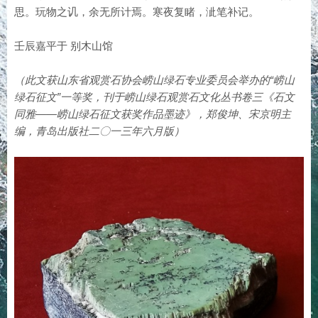
思。玩物之讥，余无所计焉。寒夜复睹，泚笔补记。
壬辰嘉平于 别木山馆
（此文获山东省观赏石协会崂山绿石专业委员会举办的“崂山
绿石征文”一等奖，刊于崂山绿石观赏石文化丛书卷三《石文
同雅——崂山绿石征文获奖作品墨迹》，郑俊坤、宋京明主
编，青岛出版社二〇一三年六月版）