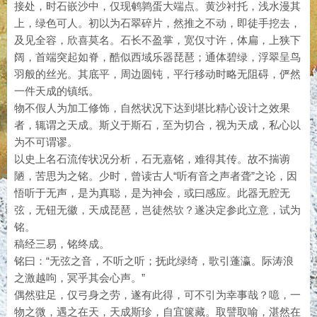
接处，时石嵌沙中，仅现鹌鹑蛋大端点。黄沙衬托，浅水漫其
上，绿色可人。初以为石翠碎片，然推之不动，即徒手挖去，
及见全容，欣喜莫名。石长不盈掌，宽仅寸许，体扁，上狭下
阔，首端突起如脊，酷似西域乐器琵琶；通体碧绿，浮翠呈鸟
羽般的丝光。其底平，周边圆钝，平行移动时略无阻碍，俨然
一件天成的镇纸。
物不假人为加工修饰，自然状况下达到堪比精心设计之效果
者，辄谓之天成。斯义于斯石，至为切合，视为天成，私心以
为不可谓谬。
以史上名石流传状况分析，石无嘉铭，难得其传。故不揣谫
陋，苦思为之铭。少时，曾读古人“听有音之声者聋”之论，因
悟听于无声，是为真聪，是为神会，或曰感应。此器无腔无
弦，无钮无徽，天成琵琶，岂徒然欤？遂决定参此立意，试为
铭。
稿经三易，铭终成。
铭曰：“无弦之音，不听之听；抚此绿绮，歌引蓬瀛。际涛浪
之激越呴，冥乎其会心声。”
偶然驻足，仅弓身之劳，遂有此得，可不引为幸事哉？噫，一
物之微，遇之在天，天成斯珍，自宜箧藏。取譬取喻，湛然在