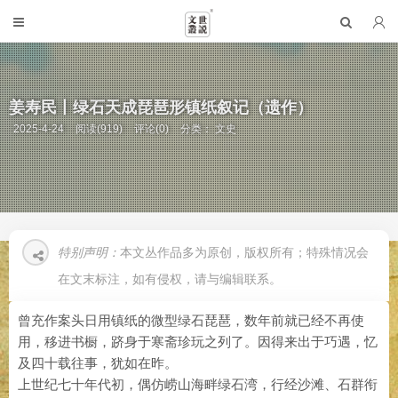
姜寿民丨绿石天成琵琶形镇纸叙记（遗作）
2025-4-24
阅读(919)
评论(0)
分类：
文史
特别声明：
本文丛作品多为原创，版权所有；特殊情况会
在文末标注，如有侵权，请与编辑联系。
曾充作案头日用镇纸的微型绿石琵琶，数年前就已经不再使
用，移进书橱，跻身于寒斋珍玩之列了。因得来出于巧遇，忆
及四十载往事，犹如在昨。
上世纪七十年代初，偶仿崂山海畔绿石湾，行经沙滩、石群衔