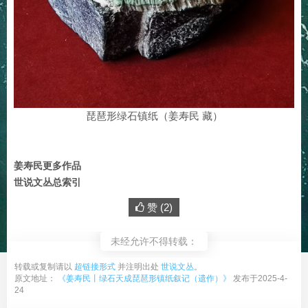
琵琶形绿石镇纸（姜寿民 藏）
姜寿民更多作品
世说文丛总索引
赞 (
2
)
未经允许不得转载：
转载或复制请以
超链接形式
并注明出处
世说文丛
。
原文地址：
《姜寿民丨绿石天成琵琶形镇纸叙记（遗作）》
发布于2025-4-
24