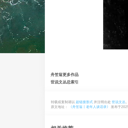
舟笠翁更多作品
世说文丛总索引
转载或复制请以
超链接形式
并注明出处
世说文丛
原文地址：
《舟笠翁丨老年人谈话录》
发布于2025