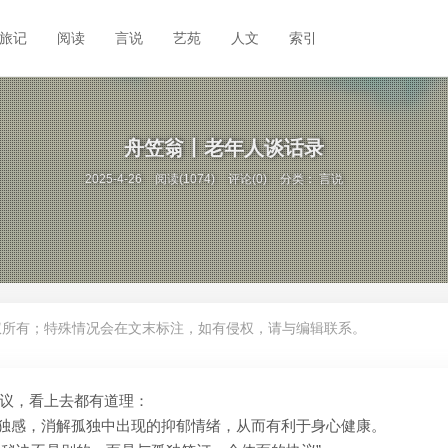
旅记
阅读
言说
艺苑
人文
索引
舟笠翁丨老年人谈话录
2025-4-26
阅读(1074)
评论(0)
分类：
言说
权所有；特殊情况会在文末标注，如有侵权，请与编辑联系。
议，看上去都有道理：
孤独感，消解孤独中出现的抑郁情绪，从而有利于身心健康。