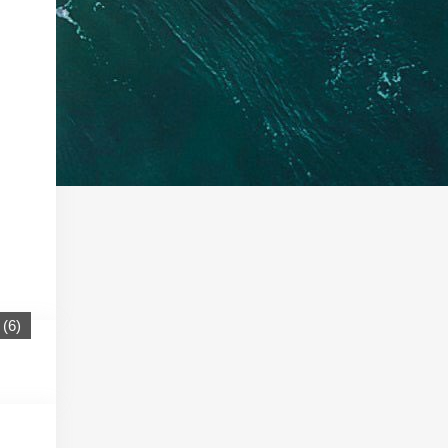
(
6
)