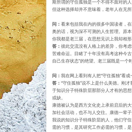
斯所谓的守住孤独是一个不得不面对的人
但这种选择却并不意味着，老年人在无所
问：
看来包括我在内的很多中国读者，在
奥的话，视为深不可测的人生哲理。原本
你我都是老三届，在思想见识上我却相形
答：
彼此交流没有人格上的差异，你考虑
苦难命运。目睹了十年没有高考这种今古
自己生存状态”的绝望。老三届既是一个
问：
我在网上看到有人把“守住孤独”看成
答：
“守住孤独”说不上是什么美德。刚
于知识分子特殊阶层那部分人才有的思想
或缺。
康德被认为是西方文化史上承前启后的大
加社会活动，也不与人交往。康德一辈子
我说的知识分子特殊阶层的人，他们守住
需的习惯，是其研究工作必需的习惯，是