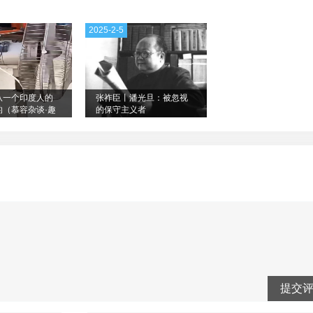
2025-2-5
从一个印度人的
张祚臣丨潘光旦：被忽视
的（慕容杂谈·趣
的保守主义者
6）
提交