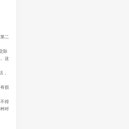
看第二
交际
活。这
活，
是有损
种不得
一种对