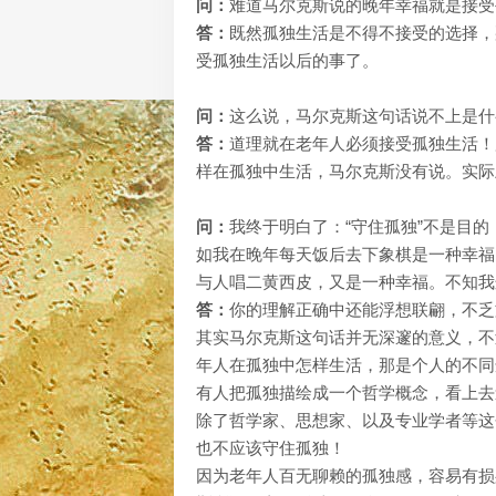
问：
难道马尔克斯说的晚年幸福就是接受
答：
既然孤独生活是不得不接受的选择，
受孤独生活以后的事了。
问：
这么说，马尔克斯这句话说不上是什
答：
道理就在老年人必须接受孤独生活！
样在孤独中生活，马尔克斯没有说。实际
问：
我终于明白了：“守住孤独”不是目
如我在晚年每天饭后去下象棋是一种幸福
与人唱二黄西皮，又是一种幸福。不知我
答：
你的理解正确中还能浮想联翩，不乏
其实马尔克斯这句话并无深邃的意义，不
年人在孤独中怎样生活，那是个人的不同
有人把孤独描绘成一个哲学概念，看上去
除了哲学家、思想家、以及专业学者等这
也不应该守住孤独！
因为老年人百无聊赖的孤独感，容易有损