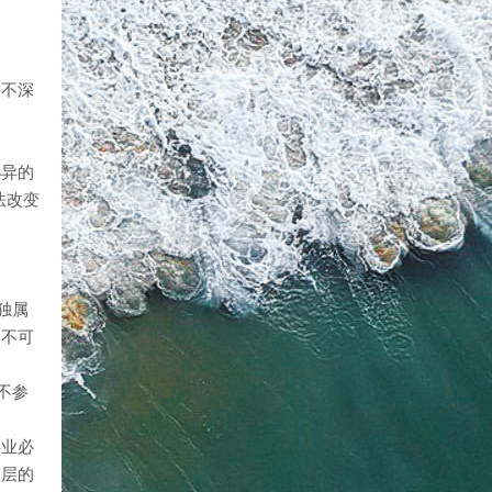
并不深
小异的
法改变
独属
的不可
不参
事业必
阶层的