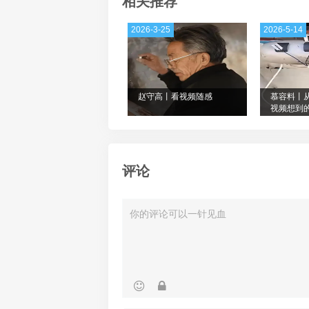
相关推荐
2026-3-25
2026-5-14
赵守高丨看视频随感
慕容料丨
视频想到
味科普13
评论