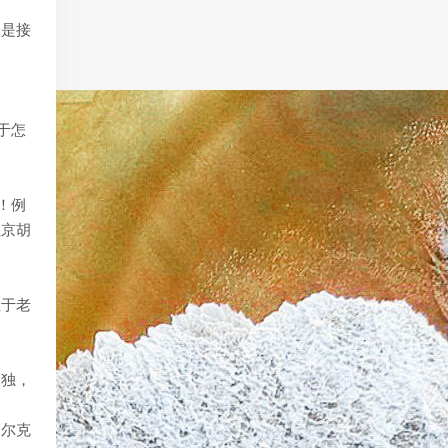
那是接
于怎
！例
拉京胡
至于老
孤独，
马尔克