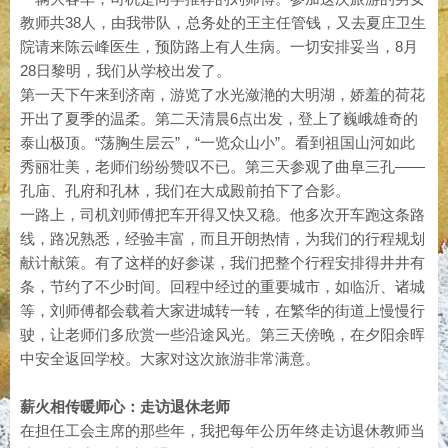
教师共38人，由我带队，总务处的王主任管钱，又去夏庄卫生
院请来陈云峰医生，预防路上有人生病。一切安排妥当，8月
28日黎明，我们从学校出发了。
第一天下午来到济南，游览了水光潋滟的大明湖，娇羞的荷花
开出了夏季的温柔。第二天清晨6点出发，登上了巍峨雄奇的
泰山极顶。“荡胸生层云”，“一览众山小”。看到祖国山河如此
秀丽壮美，老师们纷纷赞叹不已。第三天参观了曲阜三孔——
孔庙、孔府和孔林，我们在大成殿前拍下了合影。
一路上，司机刘师傅把车开得又快又稳。他多次开车跑这条路
线，路况熟悉，经验丰富，而且开朗热情，为我们的行程规划
献计献策。有了这样的好参谋，我们把整个行程安排得井井有
条，节约了不少时间。回程中经过的重要城市，如临沂、诸城
等，刘师傅都会载着大家进城转一转，在繁华的街道上慢慢行
驶，让老师们多欣赏一些沿途风光。第三天傍晚，在夕阳余晖
中安全返回学校。大家对这次旅游非常满意。
薪火相传暖师心：走访退休老师
在担任工会主席的那些年，我把每年公历年终走访退休教师当