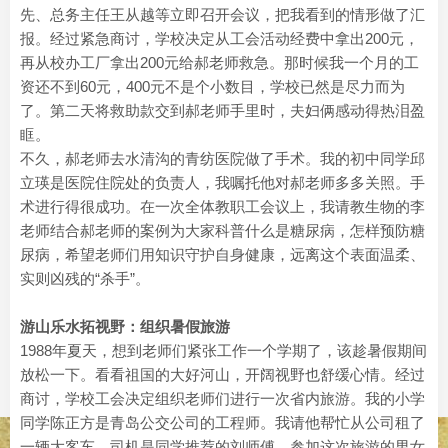
先、总务主任王从越等立即召开会议，把我看到的情形做了汇
报。经过紧急商讨，学校决定从工会活动经费中拿出200元，
再从校办工厂拿出200元给郝老师救急。那时候我一个月的工
资还不到60元，400元不是个小数目，学校已然是尽力而为
了。第二天将救助款交到郝老师手里时，夫妇俩感动得热泪盈
眶。
不久，郝老师去水清沟的青纺医院做了手术。我的初中同学邱
立瑛是医院住院处的负责人，我嘱托他对郝老师多多关照。手
术进行得很成功。在一次全体教职工会议上，我请教生物的李
老师结合郝老师的案例为大家科普什么是糖尿病，怎样预防糖
尿病，希望老师们用知识守护自身健康，远离这个表面温柔、
实则凶残的“杀手”。
游山乐水拓视野：组织暑假旅游
1988年夏天，想到老师们紧张工作一个学期了，该趁暑假期间
放松一下。看看祖国的大好河山，开阔视野也舒缓心情。经过
商讨，学校工会决定组织老师们进行一次省内旅游。我的小学
同学陈正方是青岛公交公司的工程师。我请他帮忙从公司租了
一辆大客车，司机是同学推荐的刘师傅。参加这次旅游的男女