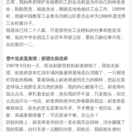
主席，我始终把维护全校教职工的合法权益当作自己的神圣使
命；勤勤恳恳，兢兢业业，脚踏实地地做好工会工作。1989年
初，我被中国教育工会青岛市崂山区委员会评为1988年度优秀
工会积极分子。
我退休已经二十八载，可是那些在工会耕耘的往事却愈发清
晰。值此中华全国总工会百年华诞之际，重拾几帧往事片段，
在此絮叨一二。
雪中送炭显真情：探望生病老师
1987年9月的一天，听说郝家营村的郝老师病了，我前去探
望。郝老师原本红润丰满的脸庞明显地苍白消瘦了，一只脚溃
烂得血肉模糊。看着病榻上郝老师虚弱无力的模样，想起往昔
篮球场上他那生龙活虎的身影，我的内心酸胀不已。郝老师向
我点点头，挣扎着坐起来，抓住我的手不放，只是摇头，却怎
么也说不出一句话。郝老师的老伴红肿着眼跟我说：郝老师是
糖尿病足，医生的意见是要动手术。手术费是一笔巨款，娘
家、亲戚家都借遍了，可还是凑不够。怎么办？
回校的路上，郝老师老伴的话一直在我耳边回响，泪水朦胧了
我的双眼，自行车差一点翻到沟里。回校后，我跟校长傅钊