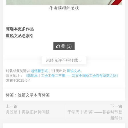
作者获得的奖状
陈瑶本更多作品
世说文丛总索引
赞 (
3
)
未经允许不得转载：
转载或复制请以
超链接形式
并注明出处
世说文丛
。
原文地址：
《陈瑶本丨工会工作二三事——写在全国总工会百年华诞之际》
发布于2025-5-4
标签：这篇文章木有标签
上一篇
下一篇
舟笠翁丨再谈旧体诗问题
于学周丨谒“苏”——暮春时节登
超然台