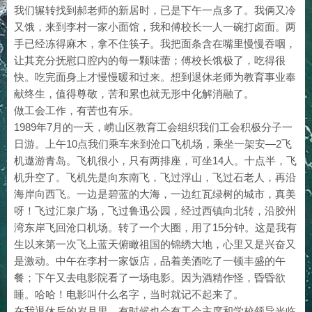
我们辗转找到郝老师的新居时，已是下午一点多了。我俩又冷
又饿，来到李村一家小面馆，我和傅校长一人一碗打卤面。两
手已经冻得麻木，拿不住筷子。我把面条含在嘴里慢慢吞咽，
让其充分抚慰口腔内的每一颗味蕾；傅校长饿极了，吃得很
快。吃完面身上才慢慢暖和过来。想到退休老师为教育事业奉
献终生，值得尊敬，苦和累也就无形中化解消融了。
做工会工作，有苦也有乐。
1989年7月的一天，崂山区教育工会组织我们工会积极分子一
日游。上午10点我们乘车来到沧口飞机场，乘坐一架安—2飞
机遨游青岛。飞机很小，只有两排座，可坐14人。十点半，飞
机升空了。飞机先是向东南飞，飞过浮山，飞过石老人，再沿
海岸向西飞。一边是碧蓝的大海，一边红瓦绿树的城市，真美
呀！飞过汇泉广场，飞过鲁迅公园，经过西镇向北转，沿胶州
湾东岸飞回沧口机场。转了一个大圈，用了15分钟。这是我有
生以来第一次飞上蓝天俯瞰祖国的锦绣大地，心里又是兴奋又
是激动。中午在李村一家饭店，品着美酒吃了一顿丰盛的午
餐；下午又去电影院看了一场电影。因为酒精作怪，昏昏欲
睡。哈哈！电影叫什么名字，当时就记不起来了。
在我退休后的岁月里，有时候也会有工会主席和学校领导光临