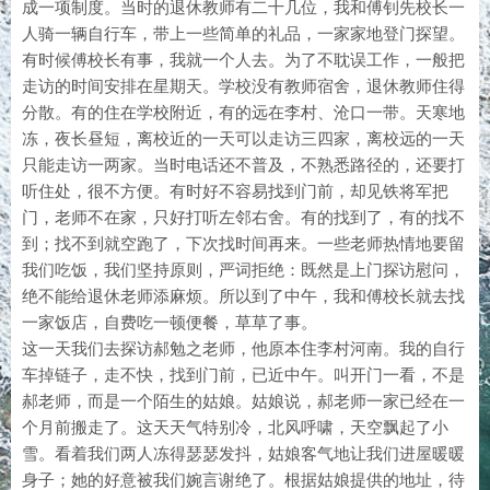
成一项制度。当时的退休教师有二十几位，我和傅钊先校长一
人骑一辆自行车，带上一些简单的礼品，一家家地登门探望。
有时候傅校长有事，我就一个人去。为了不耽误工作，一般把
走访的时间安排在星期天。学校没有教师宿舍，退休教师住得
分散。有的住在学校附近，有的远在李村、沧口一带。天寒地
冻，夜长昼短，离校近的一天可以走访三四家，离校远的一天
只能走访一两家。当时电话还不普及，不熟悉路径的，还要打
听住处，很不方便。有时好不容易找到门前，却见铁将军把
门，老师不在家，只好打听左邻右舍。有的找到了，有的找不
到；找不到就空跑了，下次找时间再来。一些老师热情地要留
我们吃饭，我们坚持原则，严词拒绝：既然是上门探访慰问，
绝不能给退休老师添麻烦。所以到了中午，我和傅校长就去找
一家饭店，自费吃一顿便餐，草草了事。
这一天我们去探访郝勉之老师，他原本住李村河南。我的自行
车掉链子，走不快，找到门前，已近中午。叫开门一看，不是
郝老师，而是一个陌生的姑娘。姑娘说，郝老师一家已经在一
个月前搬走了。这天天气特别冷，北风呼啸，天空飘起了小
雪。看着我们两人冻得瑟瑟发抖，姑娘客气地让我们进屋暖暖
身子；她的好意被我们婉言谢绝了。根据姑娘提供的地址，待