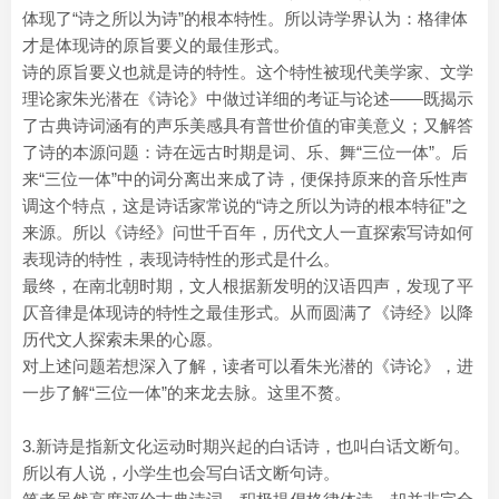
体现了“诗之所以为诗”的根本特性。所以诗学界认为：格律体
才是体现诗的原旨要义的最佳形式。
诗的原旨要义也就是诗的特性。这个特性被现代美学家、文学
理论家朱光潜在《诗论》中做过详细的考证与论述——既揭示
了古典诗词涵有的声乐美感具有普世价值的审美意义；又解答
了诗的本源问题：诗在远古时期是词、乐、舞“三位一体”。后
来“三位一体”中的词分离出来成了诗，便保持原来的音乐性声
调这个特点，这是诗话家常说的“诗之所以为诗的根本特征”之
来源。所以《诗经》问世千百年，历代文人一直探索写诗如何
表现诗的特性，表现诗特性的形式是什么。
最终，在南北朝时期，文人根据新发明的汉语四声，发现了平
仄音律是体现诗的特性之最佳形式。从而圆满了《诗经》以降
历代文人探索未果的心愿。
对上述问题若想深入了解，读者可以看朱光潜的《诗论》，进
一步了解“三位一体”的来龙去脉。这里不赘。
3.新诗是指新文化运动时期兴起的白话诗，也叫白话文断句。
所以有人说，小学生也会写白话文断句诗。