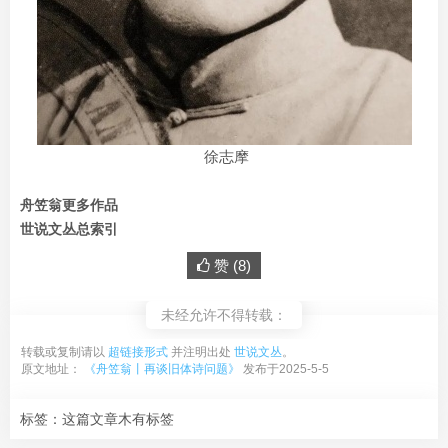
徐志摩
舟笠翁更多作品
世说文丛总索引
赞 (
8
)
未经允许不得转载：
转载或复制请以
超链接形式
并注明出处
世说文丛
。
原文地址：
《舟笠翁丨再谈旧体诗问题》
发布于2025-5-5
标签：这篇文章木有标签