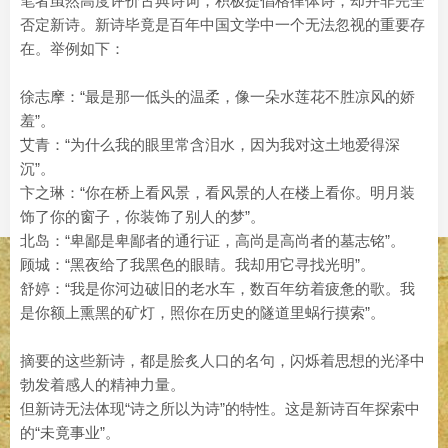
笔者虽然高度评价古典诗词，积极提倡格律体诗，却并非完全
否定新诗。新诗毕竟是百年中国文学中一个无法忽视的重要存
在。举例如下：
徐志摩：“最是那一低头的温柔，像一朵水莲花不胜凉风的娇
羞”。
艾青：“为什么我的眼里常含泪水，因为我对这土地爱得深
沉”。
卞之琳：“你在桥上看风景，看风景的人在楼上看你。明月装
饰了你的窗子，你装饰了别人的梦”。
北岛：“卑鄙是卑鄙者的通行证，高尚是高尚者的墓志铭”。
顾城：“黑夜给了我黑色的眼睛。我却用它寻找光明”。
舒婷：“我是你河边破旧的老水车，数百年纺着疲惫的歌。我
是你额上熏黑的矿灯，照你在历史的隧道里蜗行摸索”。
摘要的这些新诗，都是脍炙人口的名句，闪烁着思想的光泽中
勃发着感人的精神力量。
但新诗无法体现“诗之所以为诗”的特性。这是新诗百年探索中
的“未竟事业”。