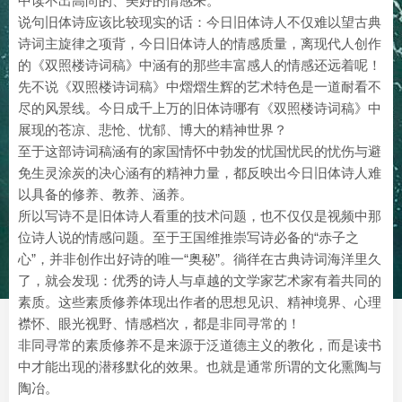
中读不出高尚的、美好的情感来。
说句旧体诗应该比较现实的话：今日旧体诗人不仅难以望古典
诗词主旋律之项背，今日旧体诗人的情感质量，离现代人创作
的《双照楼诗词稿》中涵有的那些丰富感人的情感还远着呢！
先不说《双照楼诗词稿》中熠熠生辉的艺术特色是一道耐看不
尽的风景线。今日成千上万的旧体诗哪有《双照楼诗词稿》中
展现的苍凉、悲怆、忧郁、博大的精神世界？
至于这部诗词稿涵有的家国情怀中勃发的忧国忧民的忧伤与避
免生灵涂炭的决心涵有的精神力量，都反映出今日旧体诗人难
以具备的修养、教养、涵养。
所以写诗不是旧体诗人看重的技术问题，也不仅仅是视频中那
位诗人说的情感问题。至于王国维推崇写诗必备的“赤子之
心”，并非创作出好诗的唯一“奥秘”。徜徉在古典诗词海洋里久
了，就会发现：优秀的诗人与卓越的文学家艺术家有着共同的
素质。这些素质修养体现出作者的思想见识、精神境界、心理
襟怀、眼光视野、情感档次，都是非同寻常的！
非同寻常的素质修养不是来源于泛道德主义的教化，而是读书
中才能出现的潜移默化的效果。也就是通常所谓的文化熏陶与
陶冶。