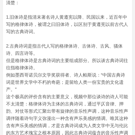
清楚：
1.旧体诗是指清末著名诗人黄遵宪以降、民国以来，近百年中
写的格律体诗，被谓之曰旧体诗，以区别于黄遵宪以前古代人
写的古典诗词。
2.古典诗词是指古代人写的格律体诗、古体诗、古风、骚体
诗、四言诗等。
但是格律体诗是古典诗词的主要组成部分。所以谈古典诗词往
往指格律体诗。
例如墨西哥诺贝尔文学奖获得者、诗人帕斯说：“中国古典诗
词是世界文学中不朽的奇葩；是留给人类一份宝贵的文化遗
产。”
这个极高的评价含有的主要意义，视频中那位谈诗的诗人可能
不太清楚：格律体诗为主体的古典诗词，通过平仄音律、押
韵、对仗等形式汇聚出带有旋律的音乐性声调，这种音乐性声
调伴随着诗句字义弥漫出一种含有声乐美感的情调。唯其这种
含有声乐美感的情调，才是古典诗词成为人类文学中无与伦比
的东方艺术瑰宝之根本原因，因此古典诗词蕴含的音乐性声调