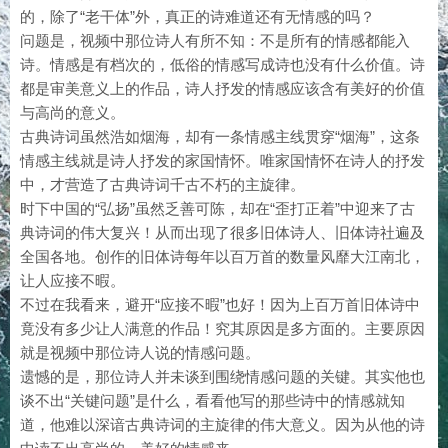
的，除了“老干体”外，真正的诗难道还有无情感的吗？
问题是，视频中那位诗人有所不知：不是所有的情感都能入
诗。情感是有档次的，低俗的情感写成诗也没有什么价值。诗
都是审美意义上的作品，诗人抒发的情感应该含有美好的价值
与高尚的意义。
古典诗词虽然浩如烟海，却有一条情感主线贯穿“烟海”，这条
情感主线就是诗人抒发的家国情怀。唯家国情怀在诗人的抒发
中，才营造了古典诗词千古不朽的主旋律。
时下中国的“弘扬”虽然乏善可陈，却在“歪打正着”中迎来了古
典诗词的伟大复兴！从而出现了很多旧体诗人、旧体诗社遍及
全国各地。创作的旧体诗每年以百万首的数量风靡大江南北，
让人应接不暇。
不过在我看来，避开“应接不暇”也好！因为上百万首旧体诗中
竟没有多少让人满意的作品！究其原因是多方面的。主要原因
就是视频中那位诗人说的情感问题。
遗憾的是，那位诗人并未谈到围绕情感问题的关键。其实他也
谈不出“关键问题”是什么，看看他写的那些诗中的情感就知
道，他难以深谙古典诗词的主旋律的伟大意义。因为从他的诗