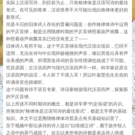
实际上汉语写诗，到目前为止，只有格律体是汉语写诗的最佳
形式。在可见的将来，汉语世界不大可能出现比格律体更好的
新形式。
但是今日的旧体诗人存在的普遍问题是：创作格律体诗中运用
的平仄音律，都是沿用隋唐时期的平仄音律照着葫芦画瓢，这
种照着葫芦画瓢其实已经没有意义了——
旧体诗人有所不知，这个平仄音律在现代汉语出现后，已经不
适用，无法在诗句中出现抑扬顿挫的声音，难以营造出具有声
乐美感的声调。所谓营造诗词的音乐性情调也就成了不可能。
究其原因，古汉语四声与现代汉语四声不一样。科学家还原古
汉语四声的说话，今人听了不堪入耳！所以叶嘉莹先生生前的
吟诵录音也很难听。
这个问题有待于语言专家、诗话家根据现代汉语四声，探索新
的平仄音律。
以上所述不同时期诗的概念，都是诗学界“约定俗成”的共识。
所推崇的“格律体是汉语写诗的最佳形式”，都是文学界的基础
知识。本文不过是围绕格律体诗普及点有关基础知识罢了。
至于视频中那位谈诗的诗人提出“以情感立诗”，属于故作惊人
之语中的弄巧成拙了。自古以来所有的诗都是表达诗人情感