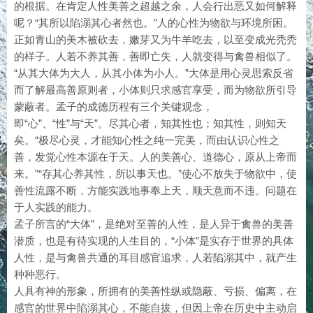
的根据。在肯定人性美善之超越之余，人会行出恶又如何解释
呢？“其所以陷溺其心者然也。”人的心性为物欲与环境所困。
正如青山的美木被砍去，嫩芽又为牛羊吃去，以至变成光秃秃
的样子。人若不养其善，善即亡失，人就变得与禽兽相似了。
“从其大体为大人，从其小体为小人。”大体是用心灵思索反省
而了解最高善原则者，小体则只求感官享受，而为物欲所引导
蒙蔽者。孟子的成德历程有三个关键观念，
即“心”、“性”与“天”。尽其心者，知其性也；知其性，则知天
矣。“极尽心灵，才能知心性之纯一完美，而由认识心性之
善，发觉心性本源在于天。人的美善心、道德心，原从上帝而
来。”“存其心养其性，所以事天也。”使心不放失于物欲中，使
善性流露不断，方能实践地事奉上天，顺天意而不违。问题在
于人实践的能力。
孟子所言的“大体”，是绝对至善的人性，是人异于禽兽的美善
潜质，也是有待实现的人生目的，“小体”是实存于世界的具体
人性，是与禽兽共通的耳目感官追求，人若陷溺其中，就产生
种种恶行。
人具有神的形象，所拥有的美善性纵或隐蔽、亏损、偏离，在
感官的世界中陷溺其心，不能自拔，但因上帝在历史中主动启