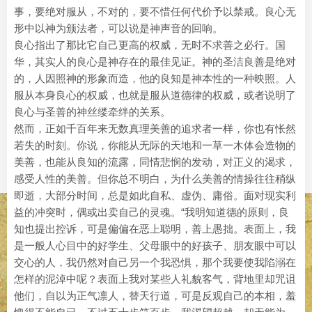
事，要绝对服从，不对的，要不惜任何代价予以禁戒。良心无
形中以神为颁法者，可以说是神声音的回响。
良心指出了那比它自己更高的权威，无时不求善之必行。国
华，其实人的良心是神存在的最佳见证。神的圣洁良善是绝对
的，人因照神的形象而造，他的良知是神本性的一种映照。人
服从本身良心的权威，也就是服从道德律的权威，或者说明了
良心与圣善的神丝缕牵绊的关系。
然而，正如千百年来无数真理美善的追求者一样，你也有怅然
若失的时刻。你说，你能从无际的天地和一草一木体会造物的
美善，也能从良知的流露，同情悲悯的发动，对正义的渴求，
感受人性的美善。但你总不明白，为什么美善的情操往往稍纵
即逝，大部分时间，总是如此自私、虚伪、庸俗。面对现实利
益的冲突时，偶或出卖自己的灵魂。“我明知道德的原则，良
知也提出控诉，可是偏偏在恶上聪明，善上愚拙。表面上，我
是一般人心目中的好学生、父母眼中的好孩子、朋友眼中可以
交心的人，我仍然对自己另一个我恐惧，那个我要使我陷溺在
怎样的泥淖中呢？表面上我对某些人礼貌客气，背地里却咒诅
他们，自以为正气凛人，替天行道，可是反观自己的本相，羞