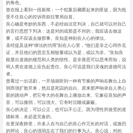
的角色。
曾在报上看到一段新闻：一个犯案后藏匿起来的匪徒，因为抵
受不住良心的控诉而前往警局自首。
良心确是奇妙的东西，不必经由法官判决，自己就可以对自己
的言行思想下判决：这是对的或那是不对的；我应该去做这
事，或不应该去做那事。良知是神刻在人心的律法。
圣经提及这种“律法的功用”刻在人心里，“他们是非之心同作见
证，并且他们的思念互相较量或以为是，或以为非。”良知良
能显出道德的规范和人类的悟性。是非善恶可以思考而知，说
明人类在道德上应负起责任。良心可说是我们灵魂的道德司法
者。
曾看过一出话剧，一开场就听到一种有节奏的声响在舞台上自
弱而强扩散开来，然后是死囚的自白。原来那声响录自人类心
脏的跳动声，把它夸大的在舞台上播放出来。它象征良知的声
音，可以微弱，可以强大。它有时沉睡或蒙蔽。
良心的决定，可以公正，也可以不公正。因为理性所接受的道
德标准，未必是完备的。
在更深夜静里，许多人在与自己的良心作冗长的对话，或激烈
的辩论，良心的强弱左右了我们的行事为人。良心说，对的