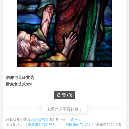
信仰与见证文选
世说文丛总索引
赞 (
3
)
未经允许不得转载：
转载或复制请以
超链接形式
并注明出处
世说文丛
。
原文地址：
《李慕华丨启示与人生——给国华的信（9）》
发布于2025-5-8