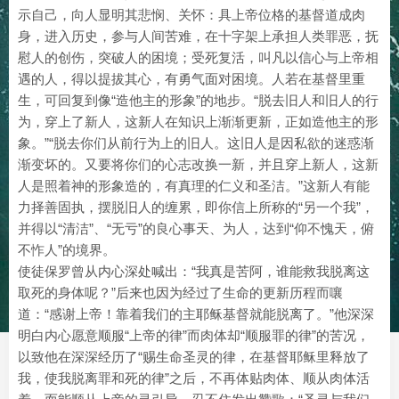
示自己，向人显明其悲悯、关怀：具上帝位格的基督道成肉
身，进入历史，参与人间苦难，在十字架上承担人类罪恶，抚
慰人的创伤，突破人的困境；受死复活，叫凡以信心与上帝相
遇的人，得以提拔其心，有勇气面对困境。人若在基督里重
生，可回复到像“造他主的形象”的地步。“脱去旧人和旧人的行
为，穿上了新人，这新人在知识上渐渐更新，正如造他主的形
象。”“脱去你们从前行为上的旧人。这旧人是因私欲的迷惑渐
渐变坏的。又要将你们的心志改换一新，并且穿上新人，这新
人是照着神的形象造的，有真理的仁义和圣洁。”这新人有能
力择善固执，摆脱旧人的缠累，即你信上所称的“另一个我”，
并得以“清洁”、“无亏”的良心事天、为人，达到“仰不愧天，俯
不怍人”的境界。
使徒保罗曾从内心深处喊出：“我真是苦阿，谁能救我脱离这
取死的身体呢？”后来也因为经过了生命的更新历程而嚷
道：“感谢上帝！靠着我们的主耶稣基督就能脱离了。”他深深
明白内心愿意顺服“上帝的律”而肉体却“顺服罪的律”的苦况，
以致他在深深经历了“赐生命圣灵的律，在基督耶稣里释放了
我，使我脱离罪和死的律”之后，不再体贴肉体、顺从肉体活