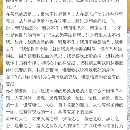
愧得不能自已，不过五十步笑百步。我渴望超越，却无能为
力。”
在善恶的思辨上，良知不过是警号，人在意志行动上往往软弱
无力。从前使徒保罗也曾在这事上，经过剧烈的挣扎。他
说，“我所愿意的，我并不作；我所恨恶的，我倒去作。”这不
也是你目前的写照吗？“立志为善由得我，只是行出来由不得
我。故此，我所愿意的善，我反不作；我所不愿意的恶，我倒
去作。”“我觉得有个律，就是我愿意为善的时候，便有恶与我
同在。因为按着我里面的意思，我是喜欢上帝的律，但我觉得
肢体中另有个律，和我心中的律交战，把我掳去叫我附从那肢
体中犯罪的律。我真是苦阿，谁能救我脱离这取死的身体
呢？”保罗详细阐明良心与情欲的交战。也是信徒内心会有的
交战。
你不禁要问，到底这按照神的形象所造的人是怎么一回事？不
错，人有身体、灵魂。灵魂有想象、记忆、悟性、食欲、兽性
的一面，也有理性、良心、自由意志的能力。人性有仰望神的
一面，也有俯视地的一面。学者有如下的见解：
孟子对人性，最重人禽之辨；恻隐之心、羞恶之心、辞让之
心、是非之心，是人之所以为人的特性，并以此作为道德行为