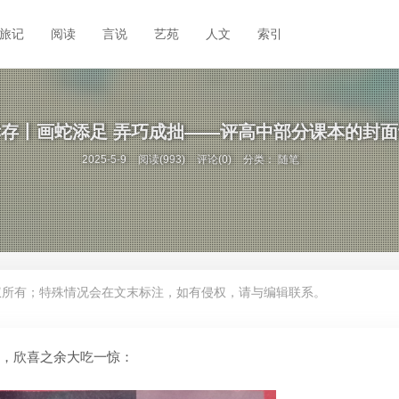
旅记
阅读
言说
艺苑
人文
索引
存丨画蛇添足 弄巧成拙——评高中部分课本的封
2025-5-9
阅读(993)
评论(0)
分类：
随笔
权所有；特殊情况会在文末标注，如有侵权，请与编辑联系。
本，欣喜之余大吃一惊：