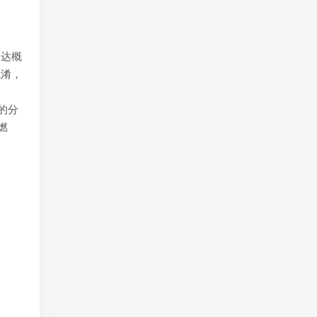
表达概
混淆，
的分
燃